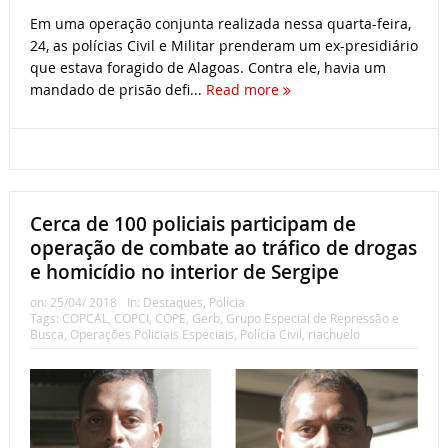
Em uma operação conjunta realizada nessa quarta-feira,
24, as polícias Civil e Militar prenderam um ex-presidiário
que estava foragido de Alagoas. Contra ele, havia um
mandado de prisão defi...
Read more
Cerca de 100 policiais participam de
operação de combate ao tráfico de drogas
e homicídio no interior de Sergipe
on:
25/04/ 2018
In:
Destaques
,
Polícia
Tags:
COPCAL
,
COPCI
,
COPE
,
Gerb
,
Grupo Especial de Repressão e
Busca
,
Operações Policiais Especiais
,
Polícia Civil
,
riachuelo