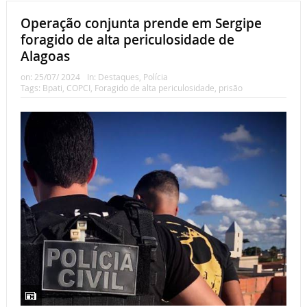
Operação conjunta prende em Sergipe
foragido de alta periculosidade de
Alagoas
on:
25/07/ 2024
In:
Destaques
,
Polícia
Tags:
Bpati
,
COPCI
,
Foragido de alta periculosidade
,
prisão