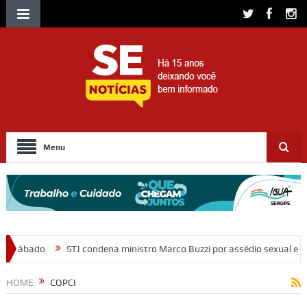
Menu
ndena ministro Marco Buzzi por assédio sexual e importunação
Mora
HOME
COPCI