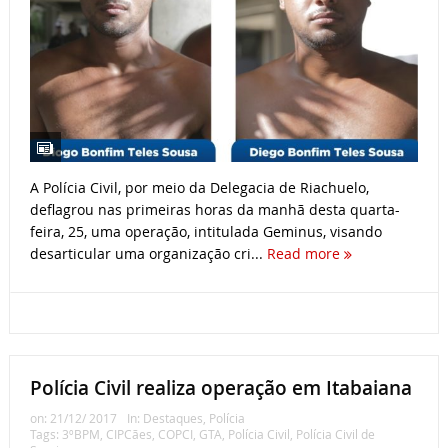
A Polícia Civil, por meio da Delegacia de Riachuelo,
deflagrou nas primeiras horas da manhã desta quarta-
feira, 25, uma operação, intitulada Geminus, visando
desarticular uma organização cri...
Read more
Polícia Civil realiza operação em Itabaiana
on:
21/12/ 2017
In:
Destaques
,
Polícia
Tags:
3ºBPM
,
CIPCães
,
COPCI
,
GTA
,
Polícia Civil
,
Polícia Civil de