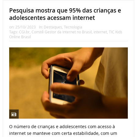
Pesquisa mostra que 95% das crianças e
adolescentes acessam internet
on:
25/10/ 2023
In:
Destaques
,
Tecnologia
Tags:
CGI.br
,
Comitê Gestor da Internet no Brasil
,
internet
,
TIC Kids
Online Brasil
O número de crianças e adolescentes com acesso à
internet se manteve com certa estabilidade, com um