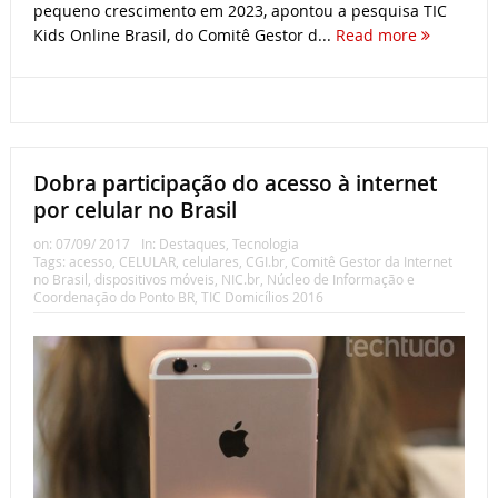
pequeno crescimento em 2023, apontou a pesquisa TIC
Kids Online Brasil, do Comitê Gestor d...
Read more
Dobra participação do acesso à internet
por celular no Brasil
on:
07/09/ 2017
In:
Destaques
,
Tecnologia
Tags:
acesso
,
CELULAR
,
celulares
,
CGI.br
,
Comitê Gestor da Internet
no Brasil
,
dispositivos móveis
,
NIC.br
,
Núcleo de Informação e
Coordenação do Ponto BR
,
TIC Domicílios 2016