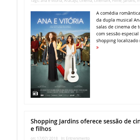
Tags:
ana e vitoria
,
Aracaju
,
cinema
,
cinemark
,
Filme
,
jardins
,
m
A comédia romântica 
da dupla musical Ana
salas de cinema de t
com sessão especial
shopping localizado 
Shopping Jardins oferece sessão de c
e filhos
on:
17/07/ 2018
In:
Entrenimento