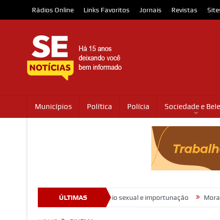
Rádios Online
Links Favoritos
Jornais
Revistas
Site
Municípios
Política
Polícia
Sociedade e Bel
o Marco Buzzi por assédio sexual e importunação
ÚLTIMAS
Moradores protest