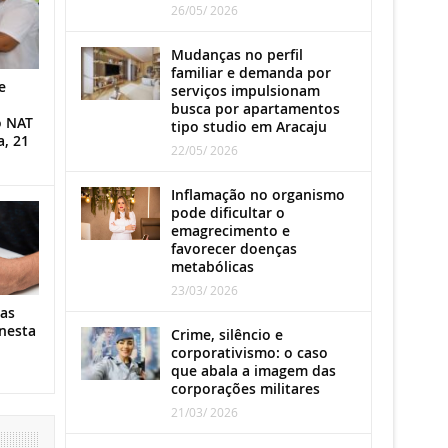
26/05/ 2026
Mudanças no perfil
familiar e demanda por
e
serviços impulsionam
busca por apartamentos
o NAT
tipo studio em Aracaju
a, 21
22/05/ 2026
Inflamação no organismo
pode dificultar o
emagrecimento e
favorecer doenças
metabólicas
23/03/ 2026
as
nesta
Crime, silêncio e
corporativismo: o caso
que abala a imagem das
corporações militares
21/03/ 2026