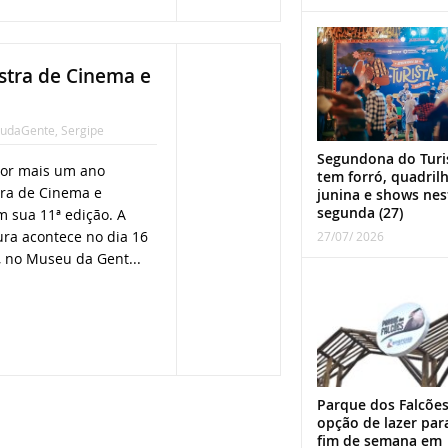
stra de Cinema e
udaGente
,
Sergipe
Segundona do Turi
por mais um ano
tem forró, quadril
tra de Cinema e
junina e shows nes
segunda (27)
 sua 11ª edição. A
ra acontece no dia 16
27/07/ 2026
, no Museu da Gent...
Parque dos Falcões
opção de lazer par
fim de semana em