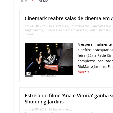
HOME
CINEMA
Cinemark reabre salas de cinema em 
on:
24/10/ 2020
In:
Destaques
,
Entrenimento
,
Sem categoria
Tags:
cinema
,
Cinemas reabrem em Aracaju
,
Rede Cinemark
,
S
Riomar
A espera finalmente
cinéfilos aracajuano
feira (22), a Rede Ci
complexos localizad
RioMar e Jardins. E, 
more
Estreia do filme ‘Ana e Vitória’ ganha 
Shopping Jardins
on:
02/08/ 2018
In:
Entrenimento