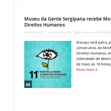
Museu da Gente Sergipana recebe Mo
Direitos Humanos
on:
04/05/ 2017
In:
Entrenimento
Tags:
cinema
,
curtas
,
Muse
Aracaju será palco, 
consecutivo, da Mos
Direitos Humanos, em
solenidade de abertu
de maio, às 18 horas
Read more