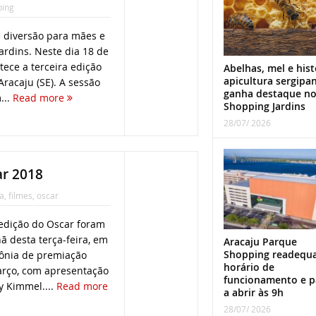
ping
e diversão para mães e
rdins. Neste dia 18 de
tece a terceira edição
Abelhas, mel e hist
apicultura sergipa
racaju (SE). A sessão
ganha destaque n
...
Read more
Shopping Jardins
28/07/ 2026
ar 2018
a
,
filmes
,
oscar
 edição do Oscar foram
 desta terça-feira, em
Aracaju Parque
Shopping readequ
mônia de premiação
horário de
rço, com apresentação
funcionamento e p
 Kimmel....
Read more
a abrir às 9h
28/07/ 2026