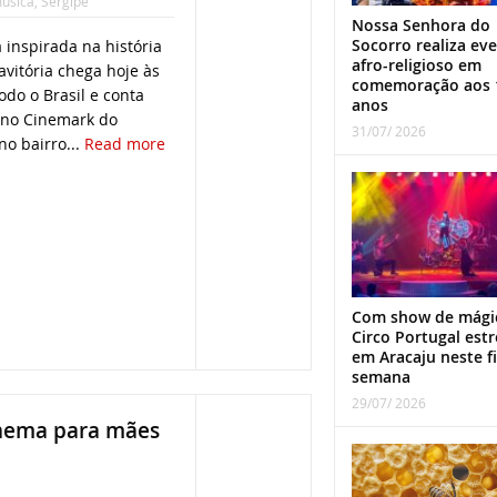
úsica
,
Sergipe
Nossa Senhora do
Socorro realiza ev
inspirada na história
afro-religioso em
vitória chega hoje às
comemoração aos 
odo o Brasil e conta
anos
 no Cinemark do
31/07/ 2026
no bairro...
Read more
Com show de mági
Circo Portugal estr
em Aracaju neste f
semana
29/07/ 2026
inema para mães