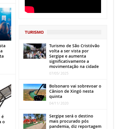
TURISMO
Turismo de São Cristóvão
sta
volta a ser vista por
ha
Sergipe e aumenta
ta
significativamente a
movimentação na cidade
07/05/ 2025
Bolsonaro vai sobrevoar o
Cânion de Xingó nesta
quinta
04/11/ 2020
Sergipe será o destino
 é
mais procurado pós
a o
pandemia, diz reportagem