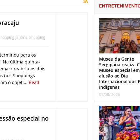
ENTRETENIMENT
Aracaju
hopping Jardins
,
Shopping
 terminou para os
Museu da Gente
s! Na última quinta-
Sergipana realiza C
nemark reabriu os dois
Museu especial em
os nos Shoppings
alusão ao Dia
Internacional dos 
com o objeti...
Read
Indígenas
05/08/ 2026
sessão especial no