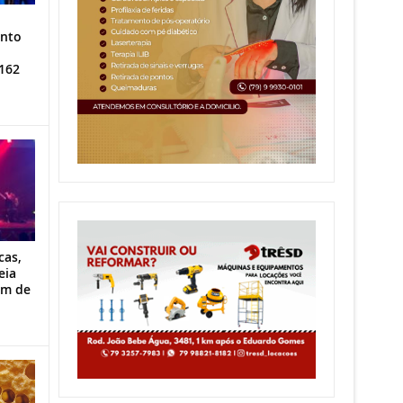
ento
162
cas,
eia
im de