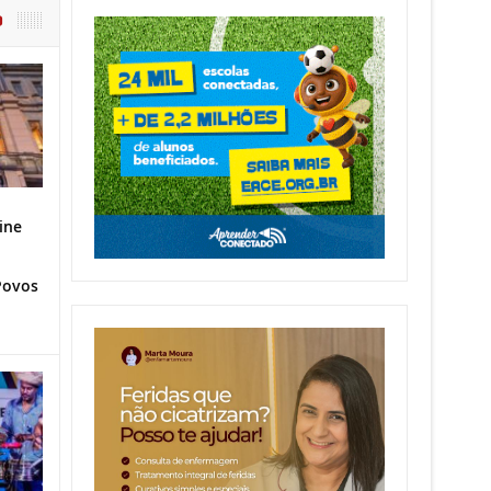
O
ine
Povos