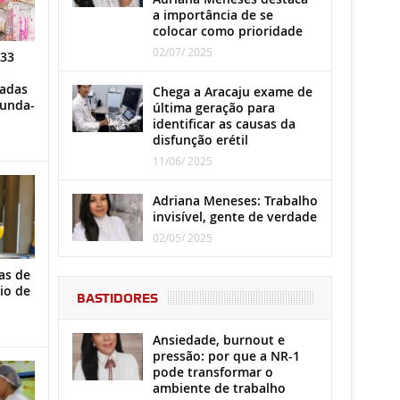
a importância de se
colocar como prioridade
02/07/ 2025
 33
iadas
Chega a Aracaju exame de
gunda-
última geração para
identificar as causas da
disfunção erétil
11/06/ 2025
Adriana Meneses: Trabalho
invisível, gente de verdade
02/05/ 2025
as de
io de
BASTIDORES
Ansiedade, burnout e
pressão: por que a NR-1
pode transformar o
ambiente de trabalho