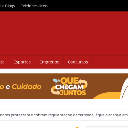
s e Blogs
Telefones Úteis
eza
Esportes
Empregos
Concursos
am e cobram regularização de terrenos, água e energia em Socorro