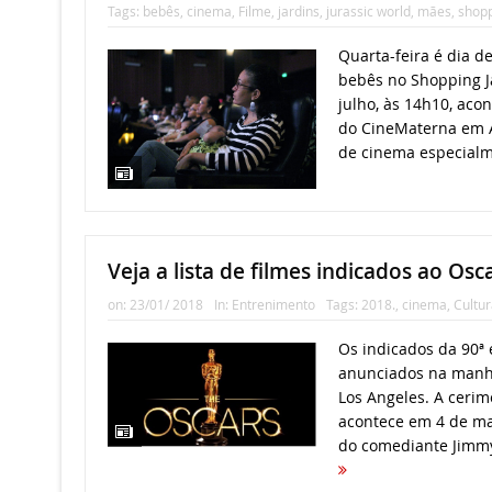
Tags:
bebês
,
cinema
,
Filme
,
jardins
,
jurassic world
,
mães
,
shop
Quarta-feira é dia d
bebês no Shopping Ja
julho, às 14h10, acon
do CineMaterna em A
de cinema especialm
Veja a lista de filmes indicados ao Osc
on:
23/01/ 2018
In:
Entrenimento
Tags:
2018.
,
cinema
,
Cultur
Os indicados da 90ª
anunciados na manhã
Los Angeles. A ceri
acontece em 4 de ma
do comediante Jimmy