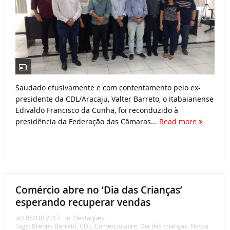
Saudado efusivamente e com contentamento pelo ex-
presidente da CDL/Aracaju, Valter Barreto, o itabaianense
Edivaldo Francisco da Cunha, foi reconduzido à
presidência da Federação das Câmaras...
Read more
Comércio abre no ‘Dia das Crianças’
esperando recuperar vendas
on:
05/10/ 2017
In:
Destaques
Tags:
Brenno Barreto
,
CDL
,
Comércio abre
,
Dia das crianças
,
Nossa