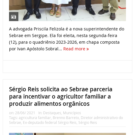
A advogada Priscila Felizola é a nova superintendente do
Sebrae em Sergipe. Ela foi eleita, nesta segunda-feira
(12), para o quadriênio 2023-2026, em chapa composta
por Ivan Apóstolo Sobral...
Read more
Sérgio Reis solicita ao Sebrae parceria
para incentivar o agricultor familiar a
produzir alimentos orgânicos
on:
28/06/ 2021
In:
Destaques
,
Municípios
Tags:
agricultura familiar
,
Brenno Barreto
,
Diretor administrativo do
Sebrae
,
Ex-deputado federal Sérgio Reis
,
Sérgio Reis