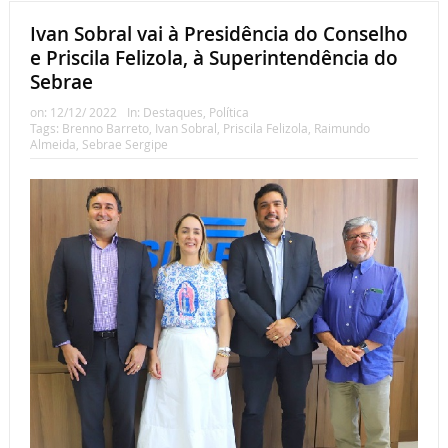
Ivan Sobral vai à Presidência do Conselho
e Priscila Felizola, à Superintendência do
Sebrae
on:
12/12/ 2022
In:
Destaques
,
Política
Tags:
Brenno Barreto
,
Ivan Sobral
,
Priscila Felizola
,
Raimundo
Almeida
,
Sebrae Sergipe