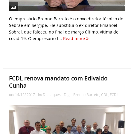
O empresário Brenno Barreto é o novo diretor técnico do
Sebrae em Sergipe. Ele substitui o ex-diretor Emanoel
Sobral, que faleceu no final de março último, vítima de
covid-19. O empresário f...
Read more
FCDL renova mandato com Edivaldo
Cunha
on:
14/12/ 2017
In:
Destaques
Tags:
Brenno Barreto
,
CDL
,
FCDL