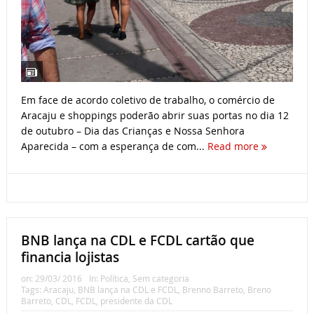
Em face de acordo coletivo de trabalho, o comércio de
Aracaju e shoppings poderão abrir suas portas no dia 12
de outubro – Dia das Crianças e Nossa Senhora
Aparecida – com a esperança de com...
Read more
BNB lança na CDL e FCDL cartão que
financia lojistas
on:
29/03/ 2016
In:
Política
,
Sem categoria
Tags:
Aracaju
,
BNB lança na CDL e FCDL
,
Brenno Barreto
,
Breno
Barreto
,
CDL
,
FCDL
,
presidente da CDL