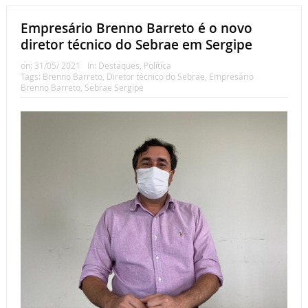
Empresário Brenno Barreto é o novo
diretor técnico do Sebrae em Sergipe
on:
31/05/ 2021
In:
Destaques
,
Política
Tags:
Brenno Barreto
,
Diretor técnico do Sebrae
,
Empresário
Brenno Barreto
,
Sebrae Sergipe