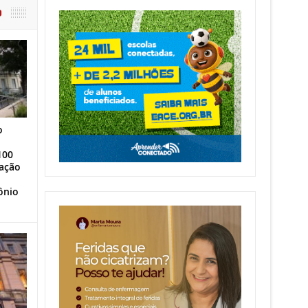
O
o
100
ação
ônio