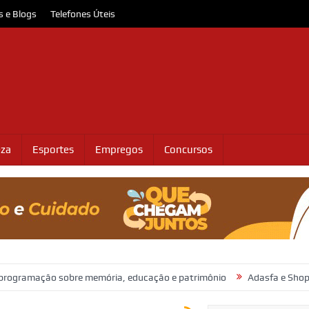
s e Blogs
Telefones Úteis
eza
Esportes
Empregos
Concursos
ão sobre memória, educação e patrimônio
Adasfa e Shopping Jardi