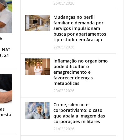
26/05/ 2026
Mudanças no perfil
familiar e demanda por
serviços impulsionam
busca por apartamentos
e
tipo studio em Aracaju
22/05/ 2026
o NAT
a, 21
Inflamação no organismo
pode dificultar o
emagrecimento e
favorecer doenças
metabólicas
23/03/ 2026
Crime, silêncio e
as
corporativismo: o caso
nesta
que abala a imagem das
corporações militares
21/03/ 2026