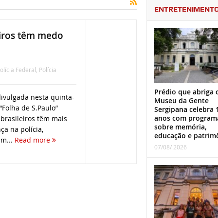
ENTRETENIMENT
eiros têm medo
olícia Federal
,
Polícia
Prédio que abriga 
ivulgada nesta quinta-
Museu da Gente
 “Folha de S.Paulo”
Sergipana celebra 
anos com program
brasileiros têm mais
sobre memória,
a na polícia,
educação e patrim
m...
Read more
07/08/ 2026