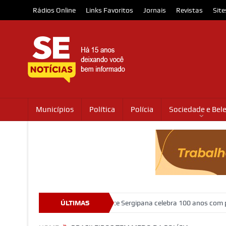
Rádios Online
Links Favoritos
Jornais
Revistas
Site
Municípios
Política
Polícia
Sociedade e Bel
ue abriga o Museu da Gente Sergipana celebra 100 anos com programaç
ÚLTIMAS