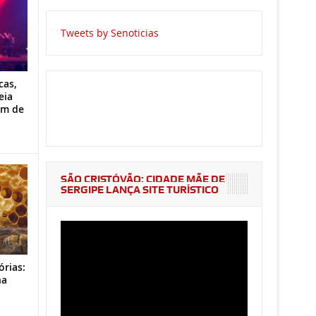
Tweets by Senoticias
cas,
eia
im de
SÃO CRISTÓVÃO: CIDADE MÃE DE
SERGIPE LANÇA SITE TURÍSTICO
órias:
na
o