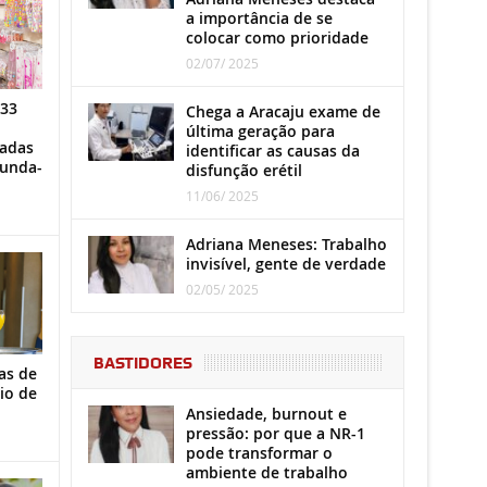
a importância de se
colocar como prioridade
02/07/ 2025
 33
Chega a Aracaju exame de
última geração para
iadas
identificar as causas da
gunda-
disfunção erétil
11/06/ 2025
Adriana Meneses: Trabalho
invisível, gente de verdade
02/05/ 2025
BASTIDORES
as de
io de
Ansiedade, burnout e
pressão: por que a NR-1
pode transformar o
ambiente de trabalho