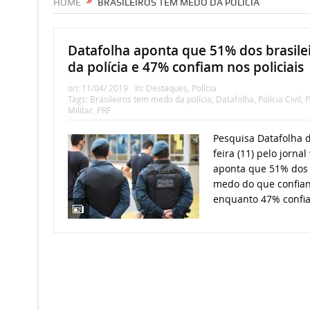
HOME
BRASILEIROS TEM MEDO DA POLÍCIA
Datafolha aponta que 51% dos brasil
da polícia e 47% confiam nos policiais
on:
11/04/ 2019
In:
Destaques
,
Polícia
Tags:
Brasileiros tem medo da polícia
,
Datafolha
,
Polícia Civil
,
P
Militar
,
PRF
Pesquisa Datafolha d
feira (11) pelo jornal
aponta que 51% dos 
medo do que confianç
enquanto 47% confia