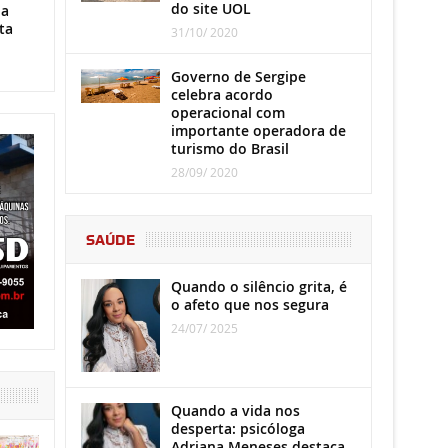
do site UOL
ha
ta
31/10/ 2020
Governo de Sergipe
celebra acordo
operacional com
importante operadora de
turismo do Brasil
28/09/ 2020
SAÚDE
Quando o silêncio grita, é
o afeto que nos segura
24/07/ 2025
Quando a vida nos
desperta: psicóloga
Adriana Meneses destaca