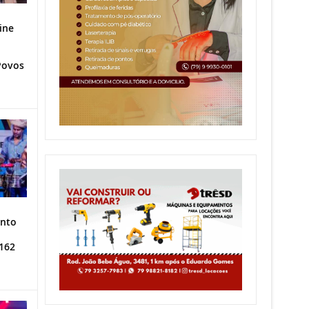
ine
Povos
ento
162