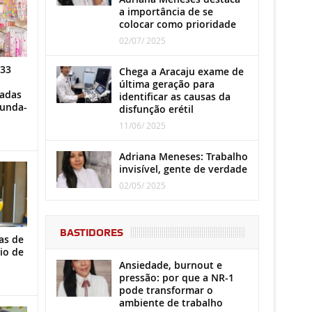
a importância de se
colocar como prioridade
02/07/ 2025
 33
Chega a Aracaju exame de
última geração para
iadas
identificar as causas da
gunda-
disfunção erétil
11/06/ 2025
Adriana Meneses: Trabalho
invisível, gente de verdade
02/05/ 2025
BASTIDORES
as de
io de
Ansiedade, burnout e
pressão: por que a NR-1
pode transformar o
ambiente de trabalho