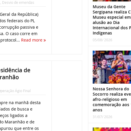
a
,
Desvio de emendas
Museu da Gente
Sergipana realiza C
Geral da República)
Museu especial em
os federais do PL
alusão ao Dia
 corrupção passiva e
Internacional dos 
Indígenas
sa. O caso corre em
 protocol...
Read more
05/08/ 2026
sidência de
aranhão
Nossa Senhora do
peração Ágio Final
Socorro realiza ev
afro-religioso em
umpre na manhã desta
comemoração aos 
dados de busca e
anos
ços ligados a
31/07/ 2026
do Maranhão e de
apurou que entre os