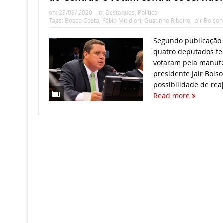
on:
23/08/ 2020
In:
Destaques
,
Política
Tags:
Bosco Costa
,
Fábio Mitidieri
,
Gustinho Ribeiro
,
Jair Bolso
Segundo publicação 
quatro deputados fe
votaram pela manute
presidente Jair Bols
possibilidade de reaju
Read more