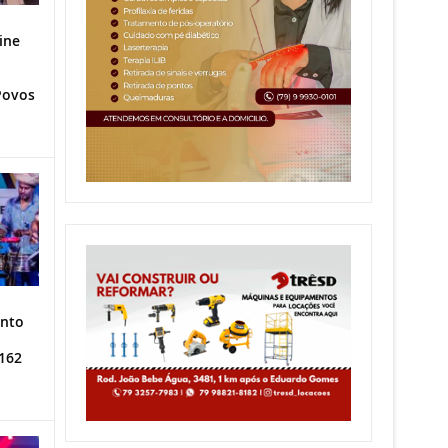
ine
Povos
ento
162