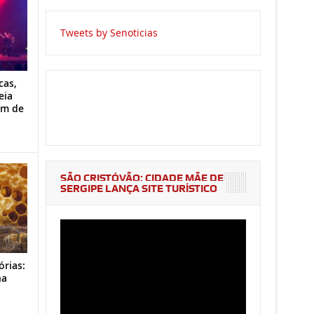
Tweets by Senoticias
cas,
eia
im de
SÃO CRISTÓVÃO: CIDADE MÃE DE
SERGIPE LANÇA SITE TURÍSTICO
órias:
na
o