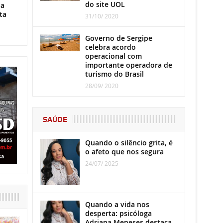
do site UOL
ha
ta
31/10/ 2020
Governo de Sergipe
celebra acordo
operacional com
importante operadora de
turismo do Brasil
28/09/ 2020
SAÚDE
Quando o silêncio grita, é
o afeto que nos segura
24/07/ 2025
Quando a vida nos
desperta: psicóloga
Adriana Meneses destaca