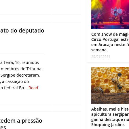
ndato do deputado
Com show de mági
Circo Portugal estr
em Aracaju neste f
semana
29/07/ 2026
a-feira, 16, reunidos
s membros do Tribunal
e Sergipe decretaram,
 a cassação do
 federal Bo...
Read
Abelhas, mel e hist
apicultura sergipa
ganha destaque n
 cedem a pressão
Shopping Jardins
res