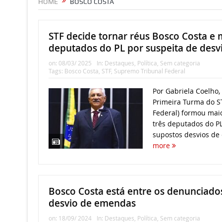
HOME
BOSCO COSTA
STF decide tornar réus Bosco Costa e 
deputados do PL por suspeita de des
on:
08/03/ 2025
In:
Destaques
,
Política
,
Sem categoria
Tags:
Bosco Costa
,
STF
,
Supremo Tribunal Federal
Por Gabriela Coelho, 
Primeira Turma do S
Federal) formou maio
três deputados do P
supostos desvios de 
more
Bosco Costa está entre os denunciad
desvio de emendas
on:
18/09/ 2024
In:
Destaques
,
Política
,
Sem categoria