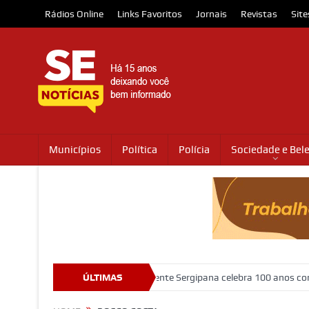
Rádios Online
Links Favoritos
Jornais
Revistas
Site
Municípios
Política
Polícia
Sociedade e Bel
que abriga o Museu da Gente Sergipana celebra 100 anos com programa
ÚLTIMAS