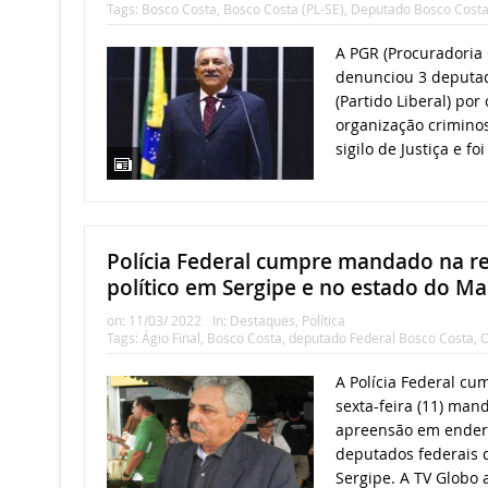
Tags:
Bosco Costa
,
Bosco Costa (PL-SE)
,
Deputado Bosco Cost
A PGR (Procuradoria 
denunciou 3 deputad
(Partido Liberal) por
organização crimino
sigilo de Justiça e foi
Polícia Federal cumpre mandado na re
político em Sergipe e no estado do M
on:
11/03/ 2022
In:
Destaques
,
Política
Tags:
Ágio Final
,
Bosco Costa
,
deputado Federal Bosco Costa
,
O
A Polícia Federal c
sexta-feira (11) man
apreensão em endere
deputados federais 
Sergipe. A TV Globo 