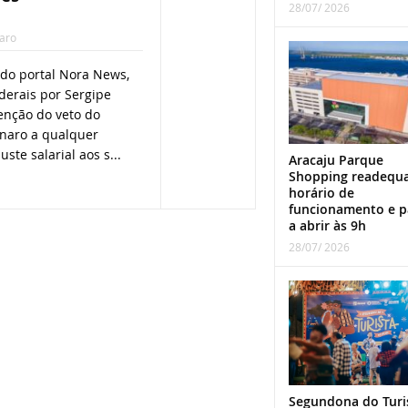
28/07/ 2026
naro
do portal Nora News,
derais por Sergipe
nção do veto do
onaro a qualquer
ste salarial aos s...
Aracaju Parque
Shopping readequ
horário de
funcionamento e p
a abrir às 9h
28/07/ 2026
Segundona do Turi