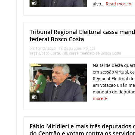
alvo...
Read more
Tribunal Regional Eleitoral cassa ma
federal Bosco Costa
on:
16/12/ 2020
In:
Destaques
,
Política
Tags:
Bosco Costa
,
TRE cassa mandato de Bosco Costa
Na tarde desta quart
em sessão virtual, o
Regional Eleitoral d
em votação unânime,
mandato do deputado
more
Fábio Mitidieri e mais três deputados
do Centrão e votam contra os servido