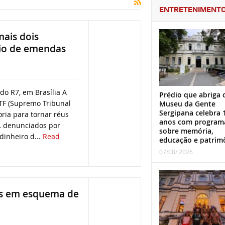
ENTRETENIMENT
mais dois
vio de emendas
do R7, em Brasília A
Prédio que abriga 
TF (Supremo Tribunal
Museu da Gente
Sergipana celebra 
ria para tornar réus
anos com program
L denunciados por
sobre memória,
dinheiro d...
Read
educação e patrim
07/08/ 2026
os em esquema de