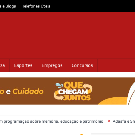
s e Blogs
Telefones Úteis
eza
Esportes
Empregos
Concursos
ção sobre memória, educação e patrimônio
Adasfa e Shopping Jard