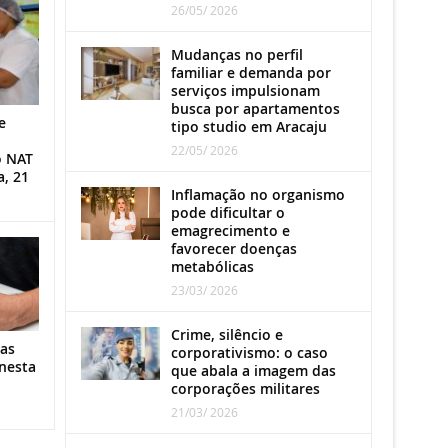
26/05/ 2026
Mudanças no perfil
familiar e demanda por
serviços impulsionam
busca por apartamentos
e
tipo studio em Aracaju
22/05/ 2026
o NAT
a, 21
Inflamação no organismo
pode dificultar o
emagrecimento e
favorecer doenças
metabólicas
23/03/ 2026
Crime, silêncio e
as
corporativismo: o caso
nesta
que abala a imagem das
corporações militares
21/03/ 2026