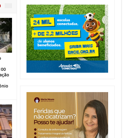
O
o
100
ação
ônio