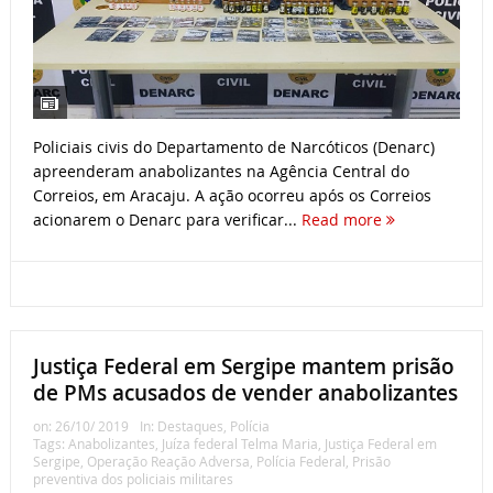
Policiais civis do Departamento de Narcóticos (Denarc)
apreenderam anabolizantes na Agência Central do
Correios, em Aracaju. A ação ocorreu após os Correios
acionarem o Denarc para verificar...
Read more
Justiça Federal em Sergipe mantem prisão
de PMs acusados de vender anabolizantes
on:
26/10/ 2019
In:
Destaques
,
Polícia
Tags:
Anabolizantes
,
Juíza federal Telma Maria
,
Justiça Federal em
Sergipe
,
Operação Reação Adversa
,
Polícia Federal
,
Prisão
preventiva dos policiais militares