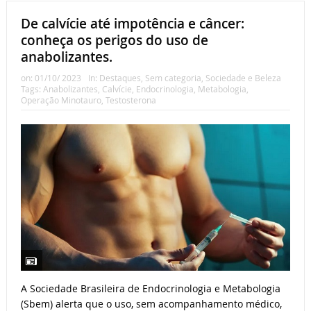
De calvície até impotência e câncer:
conheça os perigos do uso de
anabolizantes.
on:
01/10/ 2023
In:
Destaques
,
Sem categoria
,
Sociedade e Beleza
Tags:
Anabolizantes
,
Calvície
,
Endocrinologia
,
Metabologia
,
Operação Minotauro
,
Testosterona
A Sociedade Brasileira de Endocrinologia e Metabologia
(Sbem) alerta que o uso, sem acompanhamento médico,