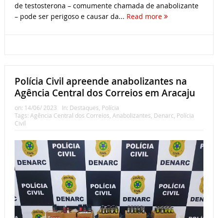
de testosterona – comumente chamada de anabolizante
– pode ser perigoso e causar da...
Read more
Polícia Civil apreende anabolizantes na
Agência Central dos Correios em Aracaju
on:
14/06/ 2023
In:
Destaques
,
Polícia
Tags:
Agência Central dos Correios
,
Anabolizantes
,
Denarc
,
Polícia
Civil