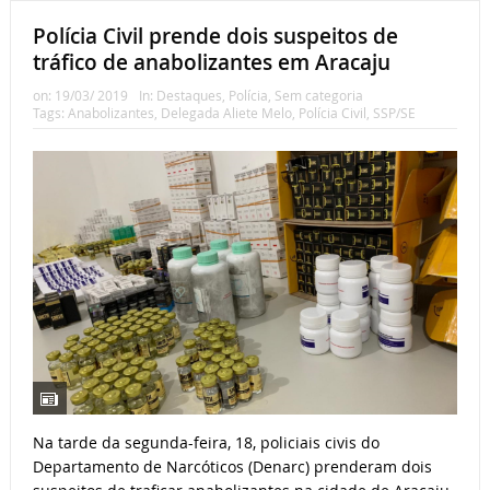
Polícia Civil prende dois suspeitos de
tráfico de anabolizantes em Aracaju
on:
19/03/ 2019
In:
Destaques
,
Polícia
,
Sem categoria
Tags:
Anabolizantes
,
Delegada Aliete Melo
,
Polícia Civil
,
SSP/SE
Na tarde da segunda-feira, 18, policiais civis do
Departamento de Narcóticos (Denarc) prenderam dois