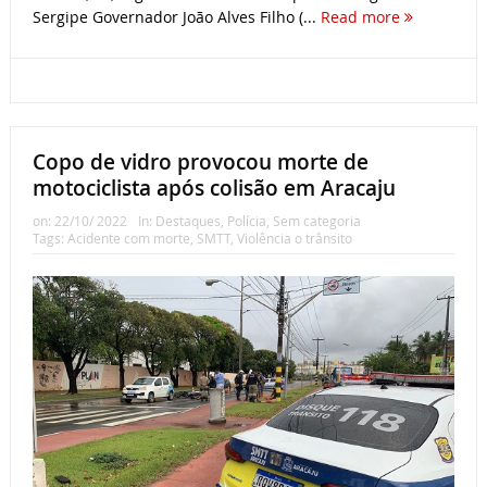
Sergipe Governador João Alves Filho (...
Read more
Copo de vidro provocou morte de
motociclista após colisão em Aracaju
on:
22/10/ 2022
In:
Destaques
,
Polícia
,
Sem categoria
Tags:
Acidente com morte
,
SMTT
,
Violência o trânsito