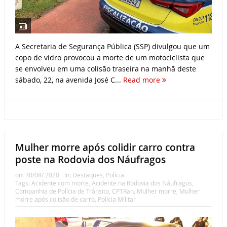
A Secretaria de Segurança Pública (SSP) divulgou que um
copo de vidro provocou a morte de um motociclista que
se envolveu em uma colisão traseira na manhã deste
sábado, 22, na avenida José C...
Read more
Mulher morre após colidir carro contra
poste na Rodovia dos Náufragos
on:
30/08/ 2020
In:
Destaques
,
Polícia
Tags:
Acidente com morte
,
Acidente na Rodovia dos Náufragos
,
Companhia de Polícia de Trânsito
,
CPTRan
,
Mulher morre
,
Mulher
morre após colisão de carro
,
Polícia Militar