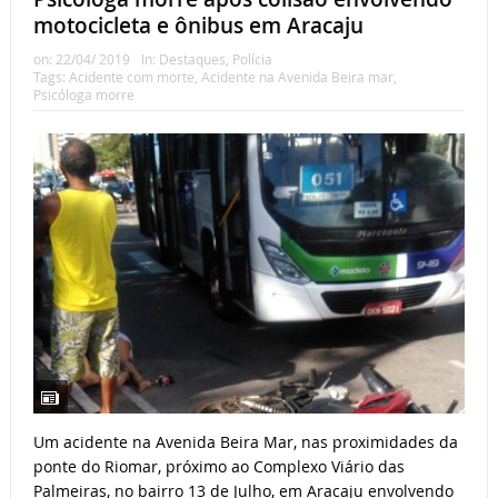
motocicleta e ônibus em Aracaju
on:
22/04/ 2019
In:
Destaques
,
Polícia
Tags:
Acidente com morte
,
Acidente na Avenida Beira mar
,
Psicóloga morre
Um acidente na Avenida Beira Mar, nas proximidades da
ponte do Riomar, próximo ao Complexo Viário das
Palmeiras, no bairro 13 de Julho, em Aracaju envolvendo