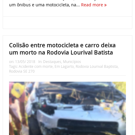
um ônibus e uma motocicleta, na...
Read more
Colisão entre motocicleta e carro deixa
um morto na Rodovia Lourival Batista
on:
13/05/ 2018
In:
Destaques
,
Municípios
Tags:
Acidente com morte
,
Em Lagarto
,
Rodovia Lourival Baptista
,
Rodovia SE 270