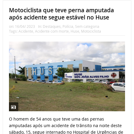
Motociclista que teve perna amputada
após acidente segue estável no Huse
on:
16/04/ 2023
In:
Destaques
,
Polícia
,
Sem categoria
Tags:
Acidente
,
Acidente com morte
,
Huse
,
Motociclista
O homem de 54 anos que teve uma das pernas
amputadas após um acidente de trânsito na noite deste
sábado, 15, segue internado no Hospital de Urgências de