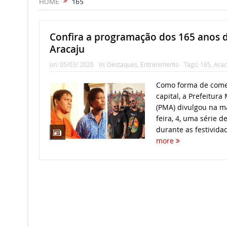
HOME
165
Confira a programação dos 165 anos d
Aracaju
on:
05/03/ 2020
In:
Destaques
,
Entrenimento
Tags:
165
,
Arac
Como forma de come
capital, a Prefeitura
(PMA) divulgou na m
feira, 4, uma série d
durante as festividad
more