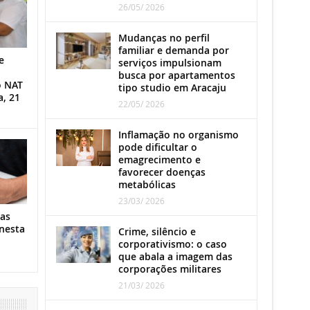
26/05/ 2026
Mudanças no perfil
familiar e demanda por
e
serviços impulsionam
busca por apartamentos
o NAT
tipo studio em Aracaju
a, 21
22/05/ 2026
Inflamação no organismo
pode dificultar o
emagrecimento e
favorecer doenças
metabólicas
23/03/ 2026
as
nesta
Crime, silêncio e
corporativismo: o caso
que abala a imagem das
corporações militares
21/03/ 2026