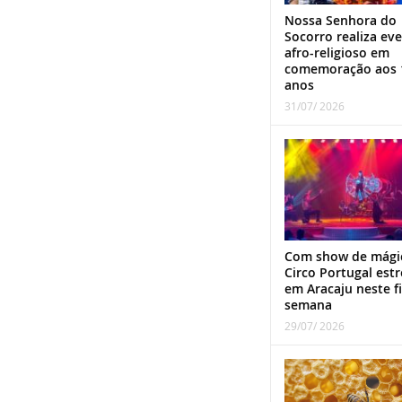
Nossa Senhora do
Socorro realiza ev
afro-religioso em
comemoração aos 
anos
31/07/ 2026
Com show de mági
Circo Portugal estr
em Aracaju neste f
semana
29/07/ 2026