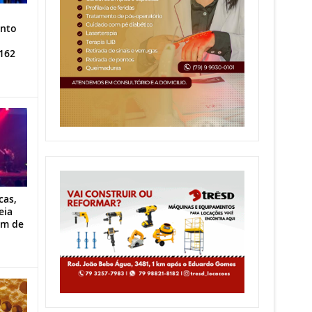
ento
162
cas,
eia
im de