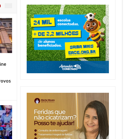
O
ine
Povos