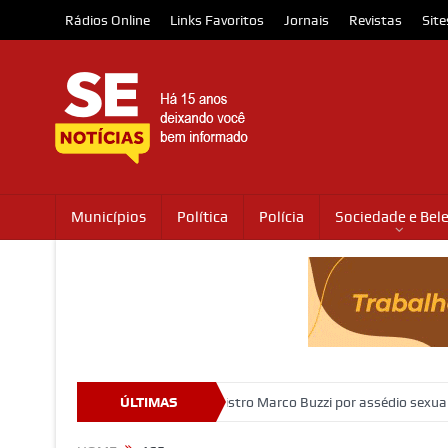
Rádios Online
Links Favoritos
Jornais
Revistas
Site
Municípios
Política
Polícia
Sociedade e Bel
as
STJ condena ministro Marco Buzzi por assédio sexual e importun
ÚLTIMAS