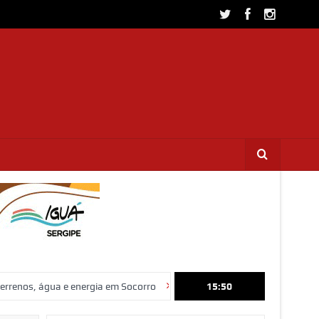
a e energia em Socorro
Ação policial prende trio por furto de fios de
15:50