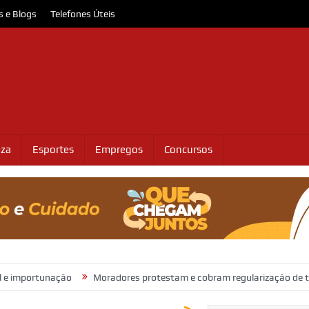
s e Blogs
Telefones Úteis
eza
Esportes
Empregos
Concursos
ação
Moradores protestam e cobram regularização de terrenos, águ