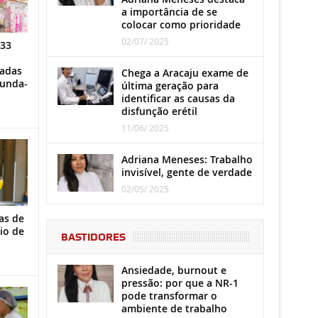
a importância de se
colocar como prioridade
02/07/ 2025
 33
iadas
Chega a Aracaju exame de
gunda-
última geração para
identificar as causas da
disfunção erétil
11/06/ 2025
Adriana Meneses: Trabalho
invisível, gente de verdade
02/05/ 2025
as de
io de
BASTIDORES
Ansiedade, burnout e
pressão: por que a NR-1
pode transformar o
ambiente de trabalho