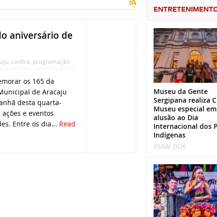
ENTRETENIMENT
o aniversário de
aju
,
confira
,
programação
morar os 165 da
Museu da Gente
 Municipal de Aracaju
Sergipana realiza C
anhã desta quarta-
Museu especial em
e ações e eventos
alusão ao Dia
es. Entre os dia...
Read
Internacional dos 
Indígenas
05/08/ 2026