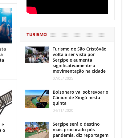
TURISMO
Turismo de São Cristóvão
sta
volta a ser vista por
ha
Sergipe e aumenta
ta
significativamente a
movimentação na cidade
07/05/ 2025
Bolsonaro vai sobrevoar o
Cânion de Xingó nesta
quinta
04/11/ 2020
Sergipe será o destino
 é
mais procurado pós
a o
pandemia, diz reportagem