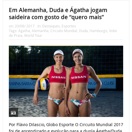
Em Alemanha, Duda e Ágatha jogam
saideira com gosto de “quero mais”
on:
20/08/ 2017
In:
Destaques
,
Esportes
Tags:
Ágatha
,
Alemanha
,
Circuito Mundial
,
Duda
,
Hamburgo
,
Volei
de Praia
,
World Tour
Por Flávio Dilascio, Globo Esporte O Circuito Mundial 2017
foi de aprendizado e evolução para a dupla Ágatha/Duda.