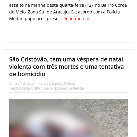
assalto na manhã desta quarta-feira (12), no Bairro Coroa
do Meio, Zona Sul de Aracaju. De acordo com a Polícia
Militar, populares prese...
Read more
São Cristóvão, tem uma véspera de natal
violenta com três mortes e uma tentativa
de homicídio
on:
25/12/ 2021
In:
Destaques
,
Polícia
Tags:
Polícia Militar
,
São Cristóvão
,
violência