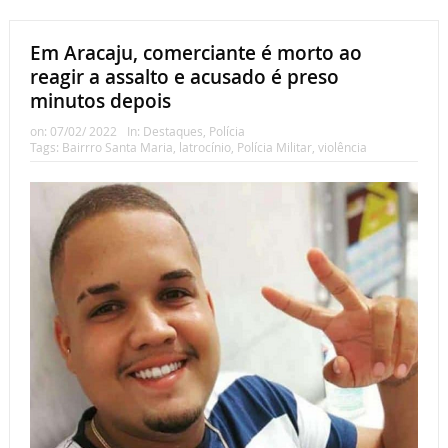
Em Aracaju, comerciante é morto ao
reagir a assalto e acusado é preso
minutos depois
on:
07/02/ 2022
In:
Destaques
,
Polícia
Tags:
Bairrro Santa Maria
,
latrocínio
,
Polícia Militar
,
violência