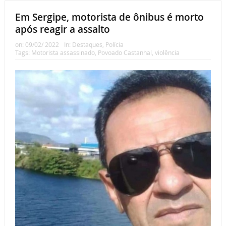
Em Sergipe, motorista de ônibus é morto
após reagir a assalto
on:
09/02/ 2022
In:
Destaques
,
Polícia
Tags:
Motorista assassinado
,
Povoado Castanhal
,
violência