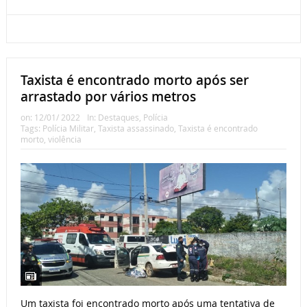
Taxista é encontrado morto após ser
arrastado por vários metros
on:
12/01/ 2022
In:
Destaques
,
Polícia
Tags:
Polícia Militar
,
Taxista assassinado
,
Taxista é encontrado
morto
,
violência
Um taxista foi encontrado morto após uma tentativa de