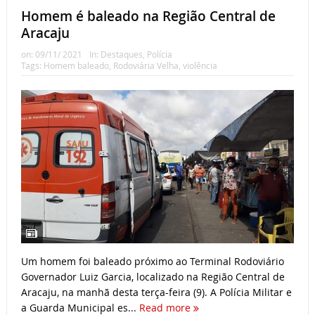
Homem é baleado na Região Central de
Aracaju
on:
09/11/ 2021
In:
Destaques
,
Polícia
Tags:
Homem baleado
,
Rodoviária Velha
,
violência
Um homem foi baleado próximo ao Terminal Rodoviário
Governador Luiz Garcia, localizado na Região Central de
Aracaju, na manhã desta terça-feira (9). A Polícia Militar e
a Guarda Municipal es...
Read more