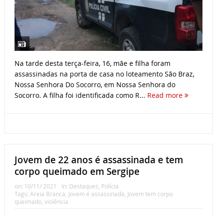
Na tarde desta terça-feira, 16, mãe e filha foram
assassinadas na porta de casa no loteamento São Braz,
Nossa Senhora Do Socorro, em Nossa Senhora do
Socorro. A filha foi identificada como R...
Read more
Jovem de 22 anos é assassinada e tem
corpo queimado em Sergipe
on:
10/11/ 2021
In:
Destaques
,
Polícia
Tags:
Areia Branca
,
Jovem é assassinada
,
Jovem tem corpo
queimado
,
violência