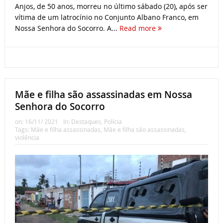
Anjos, de 50 anos, morreu no último sábado (20), após ser
vítima de um latrocínio no Conjunto Albano Franco, em
Nossa Senhora do Socorro. A...
Read more
Mãe e filha são assassinadas em Nossa
Senhora do Socorro
on:
16/11/ 2021
In:
Destaques
,
Polícia
Tags:
Mãe e filha assassinadas
,
Mãe e filha são assassinadas
,
violência