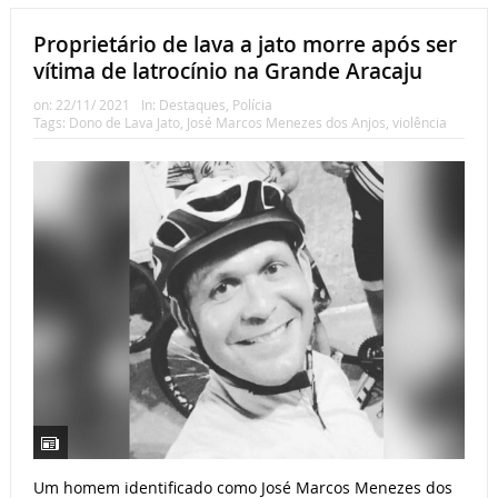
Proprietário de lava a jato morre após ser
vítima de latrocínio na Grande Aracaju
on:
22/11/ 2021
In:
Destaques
,
Polícia
Tags:
Dono de Lava Jato
,
José Marcos Menezes dos Anjos
,
violência
Um homem identificado como José Marcos Menezes dos