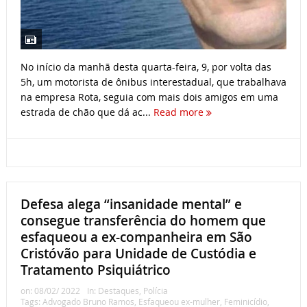
No início da manhã desta quarta-feira, 9, por volta das
5h, um motorista de ônibus interestadual, que trabalhava
na empresa Rota, seguia com mais dois amigos em uma
estrada de chão que dá ac...
Read more
Defesa alega “insanidade mental” e
consegue transferência do homem que
esfaqueou a ex-companheira em São
Cristóvão para Unidade de Custódia e
Tratamento Psiquiátrico
on:
08/02/ 2022
In:
Destaques
,
Polícia
Tags:
Advogado Bruno Ramos
,
Esfaqueou ex-mulher
,
Feminicídio
,