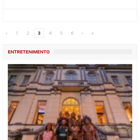
‹
1
2
3
4
5
6
›
»
ENTRETENIMENTO