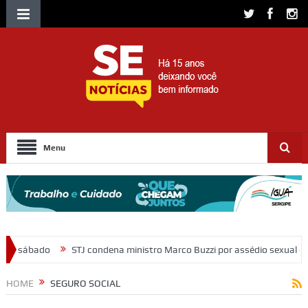
Menu
ondena ministro Marco Buzzi por assédio sexual e importunação
Mor
HOME
SEGURO SOCIAL