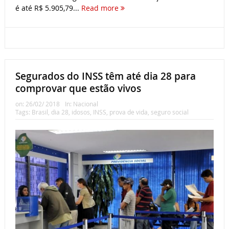
é até R$ 5.905,79...
Read more
Segurados do INSS têm até dia 28 para
comprovar que estão vivos
on:
26/02/ 2018
In:
Nacional
Tags:
Brasil
,
dia 28
,
idosos
,
INSS
,
prova de vida
,
seguro social