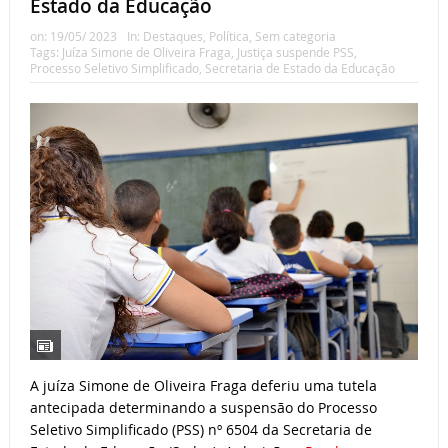
Estado da Educação
on:
19/05/ 2023
In:
Destaques
,
Política
,
Sem categoria
Tags:
Juíza Simone de Oliveira Fraga
,
Justiça suspende PSS
,
Processo Seletivo Simplificado
,
Secretaria de Estado da Educação
A juíza Simone de Oliveira Fraga deferiu uma tutela
antecipada determinando a suspensão do Processo
Seletivo Simplificado (PSS) nº 6504 da Secretaria de