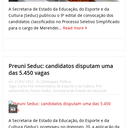
A Secretaria de Estado da Educação, do Esporte e da
Cultura (Seduc) publicou o 9º edital de convocação dos
candidatos classificados no Processo Seletivo Simplificado
para o cargo de Merendei...
Read more
Preuni Seduc: candidatos disputam uma
das 5.450 vagas
on:
21/02/ 2022
In:
Destaques
,
Política
Tags:
Curso Pré-Universitário
,
do Esporte e da Cultura
,
Pré-
universitário
,
Preuni Seduc
,
Secretaria de Estado da Educação
A Secretaria de Estado da Educação, do Esporte e da
Cultura (Seduc), promoveu no domingo, 20, a aplicação da