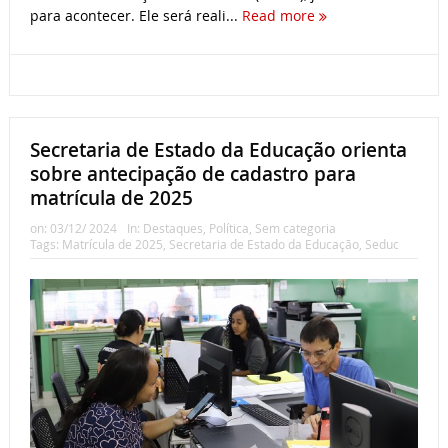
para acontecer. Ele será reali...
Read more
Secretaria de Estado da Educação orienta
sobre antecipação de cadastro para
matrícula de 2025
on:
03/12/ 2024
In:
Destaques
,
Política
,
Sem categoria
Tags:
Matrícula de 2025
,
Secretaria de Estado da Educação
,
Seduc