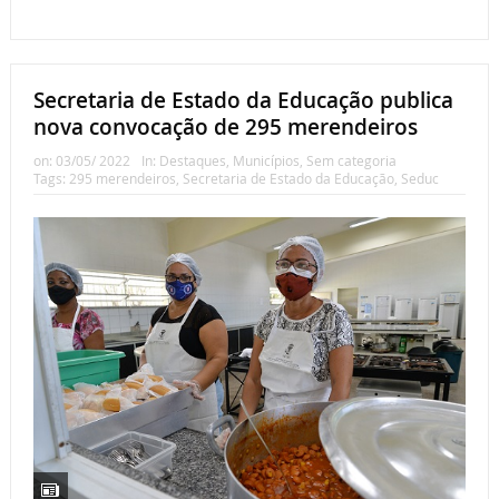
Secretaria de Estado da Educação publica
nova convocação de 295 merendeiros
on:
03/05/ 2022
In:
Destaques
,
Municípios
,
Sem categoria
Tags:
295 merendeiros
,
Secretaria de Estado da Educação
,
Seduc