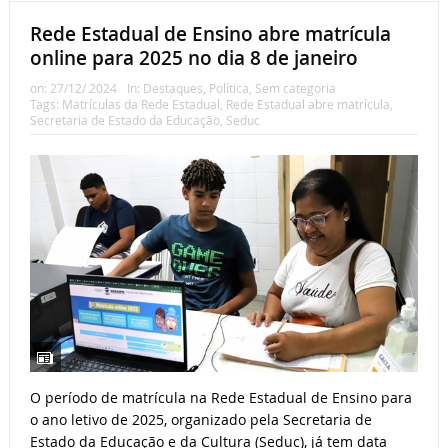
Rede Estadual de Ensino abre matrícula
online para 2025 no dia 8 de janeiro
on:
27/12/ 2024
In:
Destaques
,
Política
,
Sem categoria
Tags:
Matrículas da Rede Estadual
,
Rede Estadual abre matrícula
,
Secretaria de Estado da Educação
,
Seduc
O período de matrícula na Rede Estadual de Ensino para
o ano letivo de 2025, organizado pela Secretaria de
Estado da Educação e da Cultura (Seduc), já tem data