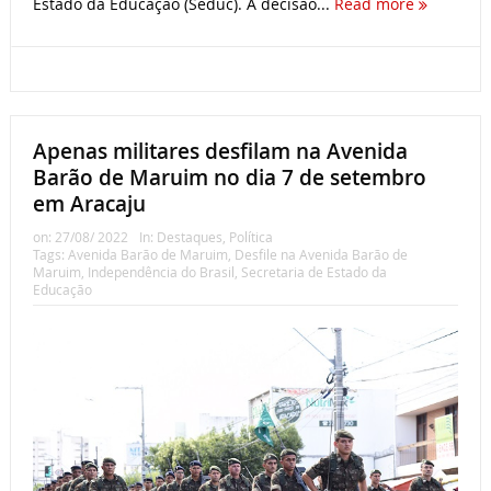
Estado da Educação (Seduc). A decisão...
Read more
Apenas militares desfilam na Avenida
Barão de Maruim no dia 7 de setembro
em Aracaju
on:
27/08/ 2022
In:
Destaques
,
Política
Tags:
Avenida Barão de Maruim
,
Desfile na Avenida Barão de
Maruim
,
Independência do Brasil
,
Secretaria de Estado da
Educação