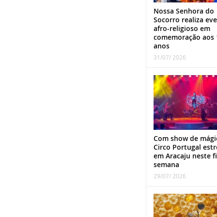
Nossa Senhora do
Socorro realiza ev
afro-religioso em
comemoração aos 
anos
31/07/ 2026
Com show de mági
Circo Portugal estr
em Aracaju neste f
semana
29/07/ 2026