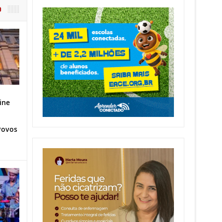
O
ine
Povos