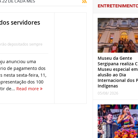
 22 DE CADA MÊS
ENTRETENIMENT
dos servidores
serão depositados sempre
Museu da Gente
caju anunciou uma
Sergipana realiza C
rio de pagamento dos
Museu especial em
alusão ao Dia
 nesta sexta-feira, 11,
Internacional dos 
apresentação dos 100
Indígenas
tir de...
Read more
05/08/ 2026