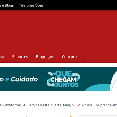
s e Blogs
Telefones Úteis
eza
Esportes
Empregos
Concursos
 GO Sergipe nesta quarta-feira, 5
Polícia Civil prende em flagrante s