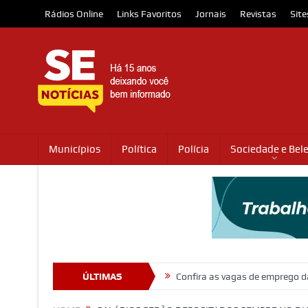
Rádios Online
Links Favoritos
Jornais
Revistas
Site
Municípios
Política
Polícia
Sociedade e Bel
 no trânsito em Itabaiana
ÚLTIMAS
Confira as vagas de emprego da Plataforma