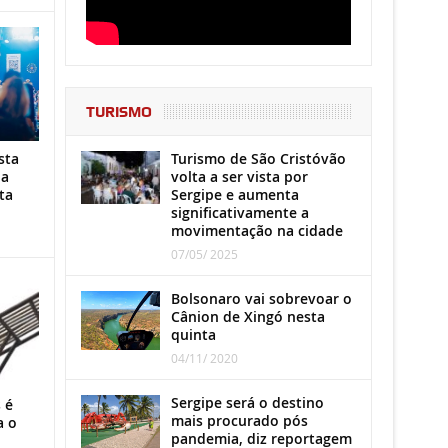
TURISMO
Turismo de São Cristóvão
sta
volta a ser vista por
ha
Sergipe e aumenta
ta
significativamente a
movimentação na cidade
07/05/ 2025
Bolsonaro vai sobrevoar o
Cânion de Xingó nesta
quinta
04/11/ 2020
Sergipe será o destino
 é
mais procurado pós
a o
pandemia, diz reportagem