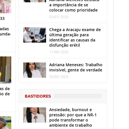
a importância de se
colocar como prioridade
02/07/ 2025
 33
iadas
Chega a Aracaju exame de
gunda-
última geração para
identificar as causas da
disfunção erétil
11/06/ 2025
Adriana Meneses: Trabalho
invisível, gente de verdade
02/05/ 2025
as de
io de
BASTIDORES
Ansiedade, burnout e
pressão: por que a NR-1
pode transformar o
ambiente de trabalho