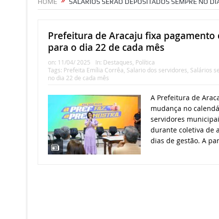
HOME
SALÁRIOS SERÃO DEPOSITADOS SEMPRE NO DIA
Prefeitura de Aracaju fixa pagamento 
para o dia 22 de cada mês
on:
11/04/ 2025
In:
Destaques
,
Política
Tags:
Prefeita Emília Corrêa
,
Salario dos servidores
,
Salários 
no dia 22 de cada mês
A Prefeitura de Ara
mudança no calendá
servidores municipais
durante coletiva de 
dias de gestão. A par