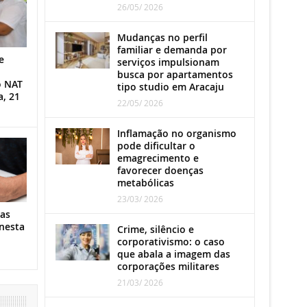
26/05/ 2026
Mudanças no perfil
familiar e demanda por
e
serviços impulsionam
busca por apartamentos
o NAT
tipo studio em Aracaju
a, 21
22/05/ 2026
Inflamação no organismo
pode dificultar o
emagrecimento e
favorecer doenças
metabólicas
23/03/ 2026
as
nesta
Crime, silêncio e
corporativismo: o caso
que abala a imagem das
corporações militares
21/03/ 2026