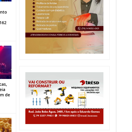
ento
162
cas,
eia
im de