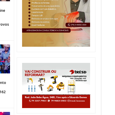
ine
Povos
ento
162