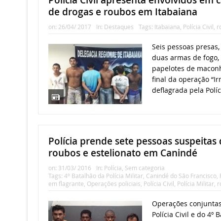
de drogas e roubos em Itabaiana
on:
26/04/ 2017
In:
Destaques
Tags:
Itabaiana
,
Polícia Civil
,
r
Seis pessoas presas
duas armas de fogo, 
papelotes de maconh
final da operação “I
deflagrada pela Políci
Polícia prende sete pessoas suspeitas d
roubos e estelionato em Canindé
on:
31/03/ 2016
In:
Polícia
,
Sem categoria
Tags:
4º Batalhão da Polícia Militar
,
Canindé do São Francisco
,
em flagrante
,
Operações policiais
,
Polícia Civil
,
Polícia Militar
,
r
Operações conjuntas
Polícia Civil e do 4º 