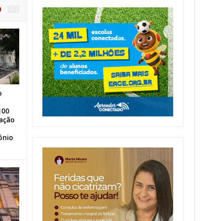
O
o
100
ação
ônio