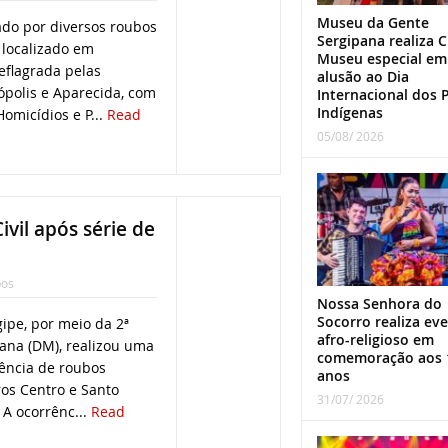
Museu da Gente
do por diversos roubos
Sergipana realiza C
 localizado em
Museu especial em
eflagrada pelas
alusão ao Dia
ópolis e Aparecida, com
Internacional dos 
Indígenas
omicídios e P...
Read
05/08/ 2026
vil após série de
bos
Nossa Senhora do
Socorro realiza ev
rgipe, por meio da 2ª
afro-religioso em
ana (DM), realizou uma
comemoração aos 
ência de roubos
anos
ros Centro e Santo
31/07/ 2026
 A ocorrênc...
Read