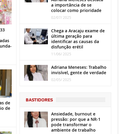
a importância de se
colocar como prioridade
02/07/ 2025
 33
Chega a Aracaju exame de
última geração para
iadas
identificar as causas da
gunda-
disfunção erétil
11/06/ 2025
Adriana Meneses: Trabalho
invisível, gente de verdade
02/05/ 2025
BASTIDORES
as de
io de
Ansiedade, burnout e
pressão: por que a NR-1
pode transformar o
ambiente de trabalho