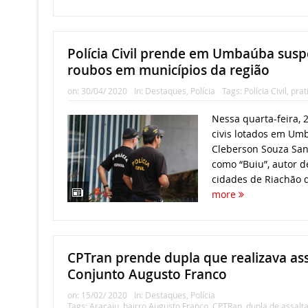
Polícia Civil prende em Umbaúba suspe
roubos em municípios da região
on:
30/04/ 2020
In:
Destaques
,
Polícia
Tags:
Polícia Civil
,
prat
Nessa quarta-feira, 2
civis lotados em U
Cleberson Souza San
como “Buiu”, autor d
cidades de Riachão d
more
CPTran prende dupla que realizava ass
Conjunto Augusto Franco
on:
15/02/ 2020
In:
Destaques
,
Polícia
Tags:
Aracaju
,
bairro Augusto Franco
,
CPTRan
,
dupla de assalt