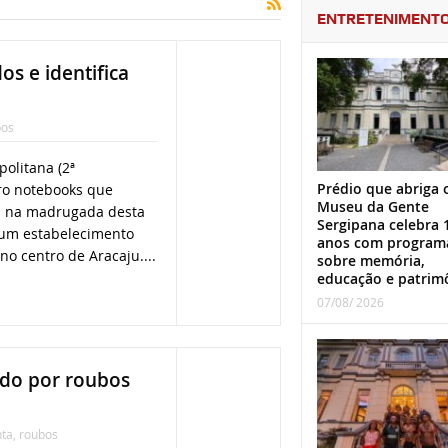
ENTRETENIMENT
os e identifica
bos
politana (2ª
Prédio que abriga 
ro notebooks que
Museu da Gente
s na madrugada desta
Sergipana celebra 
e um estabelecimento
anos com program
no centro de Aracaju....
sobre memória,
educação e patrim
07/08/ 2026
ado por roubos
nta
,
roubos