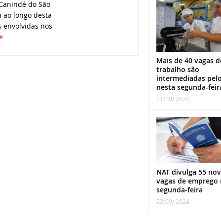
 Canindé do São
 ao longo desta
 envolvidas nos
Mais de 40 vagas d
trabalho são
intermediadas pel
nesta segunda-feir
21/10/ 2024
NAT divulga 55 nov
vagas de emprego 
segunda-feira
23/09/ 2024