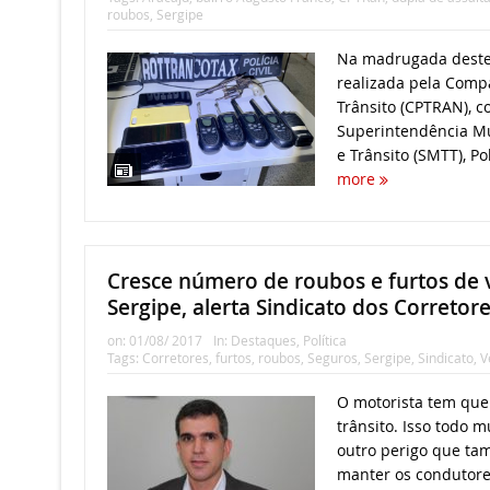
roubos
,
Sergipe
Na madrugada deste
realizada pela Compa
Trânsito (CPTRAN), c
Superintendência Mu
e Trânsito (SMTT), Polí
more
Cresce número de roubos e furtos de 
Sergipe, alerta Sindicato dos Corretor
on:
01/08/ 2017
In:
Destaques
,
Política
Tags:
Corretores
,
furtos
,
roubos
,
Seguros
,
Sergipe
,
Sindicato
,
V
O motorista tem que 
trânsito. Isso todo
outro perigo que t
manter os condutore