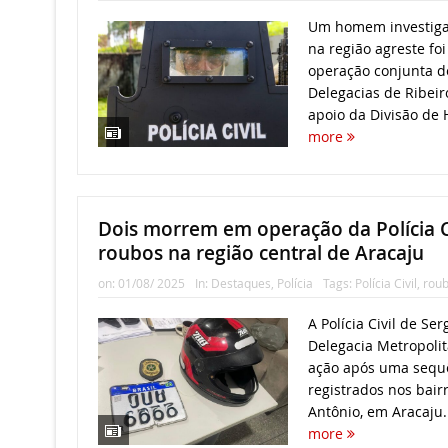
Um homem investiga
na região agreste foi
operação conjunta d
Delegacias de Ribeir
apoio da Divisão de H
more
Dois morrem em operação da Polícia Ci
roubos na região central de Aracaju
on:
01/08/ 2025
In:
Destaques
,
Polícia
Tags:
Polícia Civil
,
rou
A Polícia Civil de Se
Delegacia Metropolit
ação após uma sequ
registrados nos bair
Antônio, em Aracaju.
more