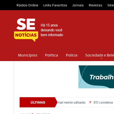
Rádios Online
Links Favoritos
Jornais
Revistas
Site
Municípios
Política
Polícia
Sociedade e Bel
vem ação de adoção animal neste sábado
ÚLTIMAS
STJ condena ministro Mar