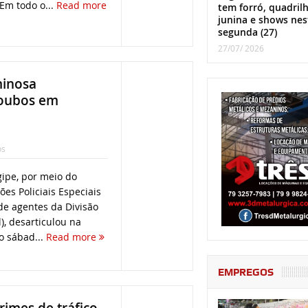
 Em todo o...
Read more
tem forró, quadril
junina e shows nes
segunda (27)
27/07/ 2026
minosa
roubos em
os
rgipe, por meio do
s Policiais Especiais
de agentes da Divisão
l), desarticulou na
 sábad...
Read more
EMPREGOS
rimes de tráfico