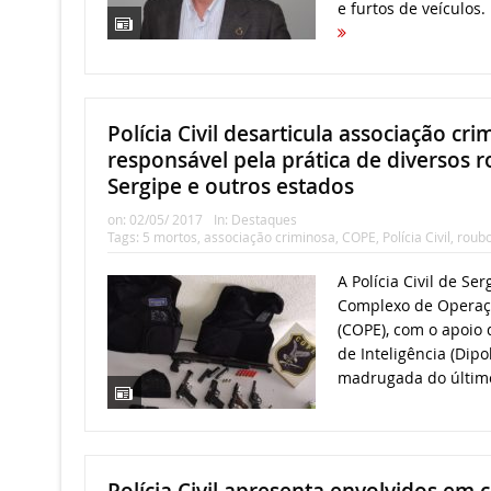
e furtos de veículos.
Polícia Civil desarticula associação cri
responsável pela prática de diversos 
Sergipe e outros estados
on:
02/05/ 2017
In:
Destaques
Tags:
5 mortos
,
associação criminosa
,
COPE
,
Polícia Civil
,
roub
A Polícia Civil de Se
Complexo de Operaçõe
(COPE), com o apoio 
de Inteligência (Dipo
madrugada do último
Polícia Civil apresenta envolvidos em c