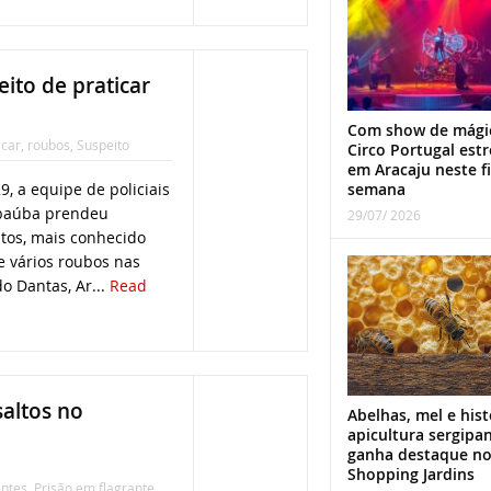
ito de praticar
Com show de mági
icar
,
roubos
,
Suspeito
Circo Portugal estr
em Aracaju neste f
9, a equipe de policiais
semana
mbaúba prendeu
29/07/ 2026
tos, mais conhecido
e vários roubos nas
o Dantas, Ar...
Read
altos no
Abelhas, mel e hist
apicultura sergipa
ganha destaque n
Shopping Jardins
antes
,
Prisão em flagrante
,