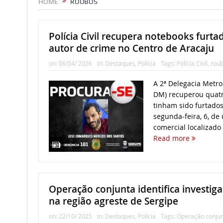
HOME
ROUBOS
Polícia Civil recupera notebooks furtad
autor de crime no Centro de Aracaju
on:
06/04/ 2026
In:
Destaques
,
Polícia
Tags:
Polícia Civil
,
rou
A 2ª Delegacia Metro
DM) recuperou quat
tinham sido furtado
segunda-feira, 6, d
comercial localizado 
Read more
Operação conjunta identifica investig
na região agreste de Sergipe
on:
22/10/ 2025
In:
Destaques
,
Polícia
Tags:
Operação conju