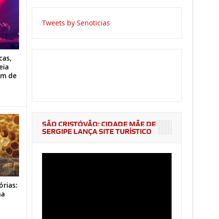
Tweets by Senoticias
cas,
eia
im de
SÃO CRISTÓVÃO: CIDADE MÃE DE
SERGIPE LANÇA SITE TURÍSTICO
órias:
na
o