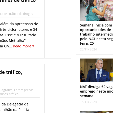
oubos
,
tráfico de drogas
, além da apreensão de
Semana inicia com
três ciclomotores e 54
oportunidades de
trabalho intermed
a. Esse é o resultado
pelo NAT nesta se
rmãos Metralha”,
feira, 25
a Civ...
Read more
25/11/ 2024
e tráfico,
NAT divulga 62 vag
Flagrante
,
Foram presas
emprego neste iníc
oubos
,
tráfico
semana
18/11/ 2024
 da Delegacia de
Batalhão da Polícia