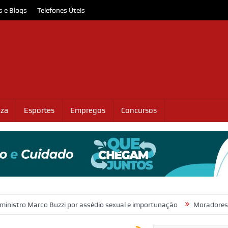
s e Blogs
Telefones Úteis
eza
Esportes
Empregos
Concursos
co Buzzi por assédio sexual e importunação
Moradores protestam e 