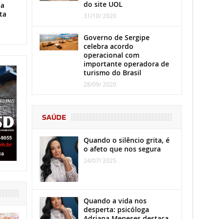
do site UOL
ha
ta
31/10/ 2020
Governo de Sergipe
celebra acordo
operacional com
importante operadora de
turismo do Brasil
28/09/ 2020
SAÚDE
Quando o silêncio grita, é
o afeto que nos segura
24/07/ 2025
Quando a vida nos
desperta: psicóloga
Adriana Meneses destaca