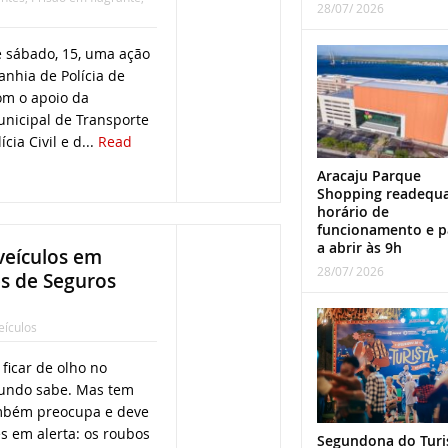
28/07/ 2026
 sábado, 15, uma ação
nhia de Polícia de
om o apoio da
nicipal de Transporte
cia Civil e d...
Read
Aracaju Parque
Shopping readequ
horário de
funcionamento e p
a abrir às 9h
veículos em
28/07/ 2026
es de Seguros
eículos
ficar de olho no
 mundo sabe. Mas tem
ambém preocupa e deve
s em alerta: os roubos
Segundona do Turi