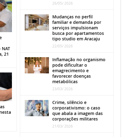
26/05/ 2026
Mudanças no perfil
familiar e demanda por
serviços impulsionam
busca por apartamentos
e
tipo studio em Aracaju
22/05/ 2026
o NAT
a, 21
Inflamação no organismo
pode dificultar o
emagrecimento e
favorecer doenças
metabólicas
23/03/ 2026
Crime, silêncio e
as
corporativismo: o caso
nesta
que abala a imagem das
corporações militares
21/03/ 2026