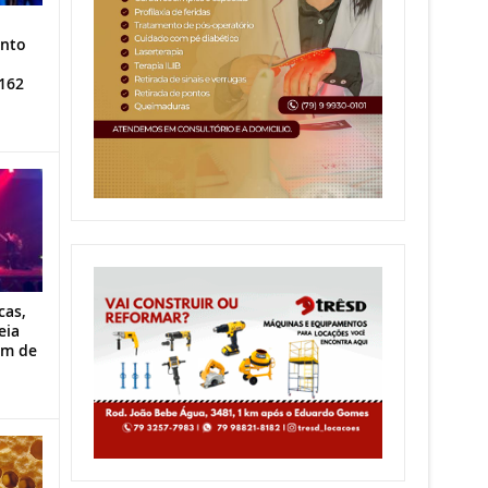
ento
162
cas,
eia
im de