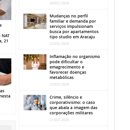
26/05/ 2026
Mudanças no perfil
familiar e demanda por
e
serviços impulsionam
busca por apartamentos
o NAT
tipo studio em Aracaju
a, 21
22/05/ 2026
Inflamação no organismo
pode dificultar o
emagrecimento e
favorecer doenças
metabólicas
23/03/ 2026
as
nesta
Crime, silêncio e
corporativismo: o caso
que abala a imagem das
corporações militares
21/03/ 2026