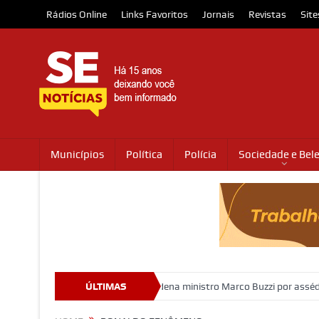
Rádios Online
Links Favoritos
Jornais
Revistas
Site
Municípios
Política
Polícia
Sociedade e Bel
 secretárias
STJ condena ministro Marco Buzzi por assédio sexual e
ÚLTIMAS