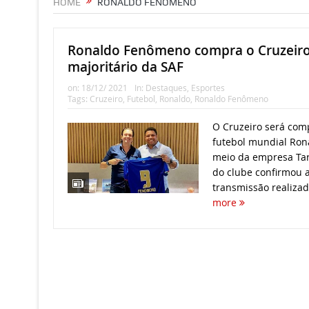
HOME
RONALDO FENÔMENO
Ronaldo Fenômeno compra o Cruzeiro 
majoritário da SAF
on:
18/12/ 2021
In:
Destaques
,
Esportes
Tags:
Cruzeiro
,
Futebol
,
Ronaldo
,
Ronaldo Fenômeno
O Cruzeiro será com
futebol mundial Ron
meio da empresa Tar
do clube confirmou 
transmissão realiza
more