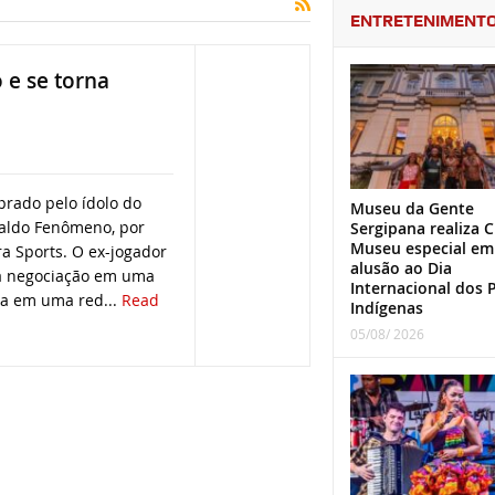
ENTRETENIMENT
e se torna
prado pelo ídolo do
Museu da Gente
aldo Fenômeno, por
Sergipana realiza C
Museu especial em
a Sports. O ex-jogador
alusão ao Dia
a negociação em uma
Internacional dos 
da em uma red...
Read
Indígenas
05/08/ 2026