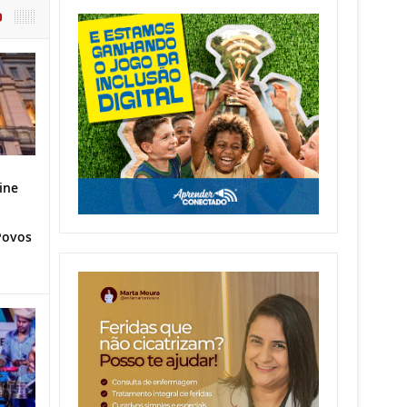
O
ine
Povos