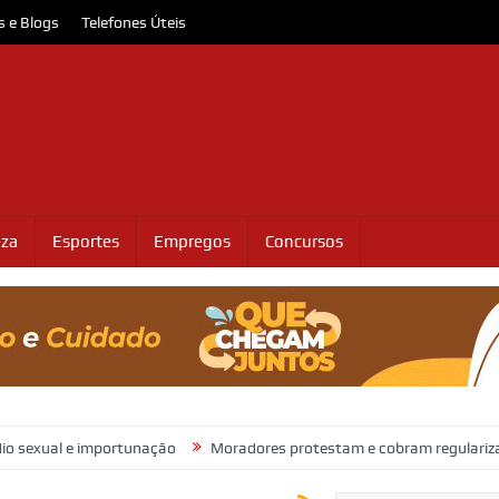
s e Blogs
Telefones Úteis
eza
Esportes
Empregos
Concursos
 importunação
Moradores protestam e cobram regularização de terr