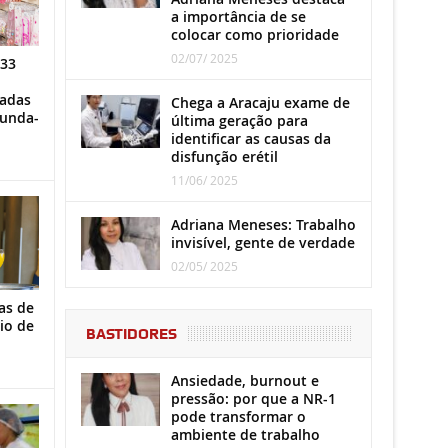
a importância de se
colocar como prioridade
02/07/ 2025
 33
iadas
Chega a Aracaju exame de
gunda-
última geração para
identificar as causas da
disfunção erétil
11/06/ 2025
Adriana Meneses: Trabalho
invisível, gente de verdade
02/05/ 2025
as de
io de
BASTIDORES
Ansiedade, burnout e
pressão: por que a NR-1
pode transformar o
ambiente de trabalho