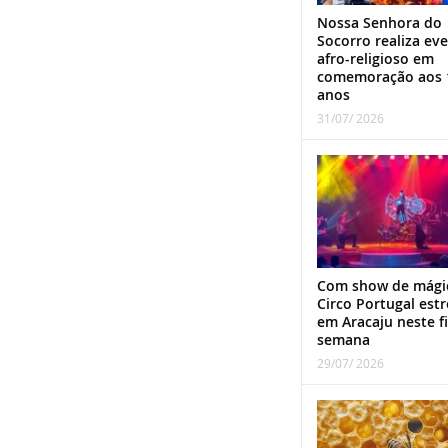
Nossa Senhora do
Socorro realiza ev
afro-religioso em
comemoração aos 
anos
31/07/ 2026
Com show de mági
Circo Portugal estr
em Aracaju neste f
semana
29/07/ 2026