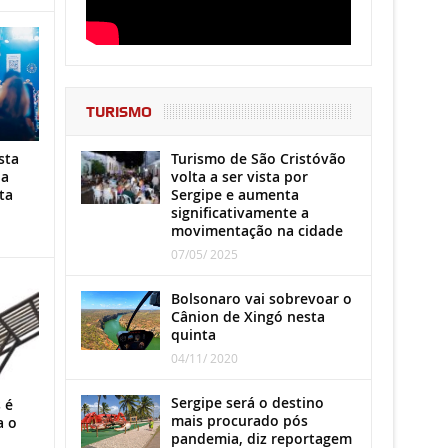
TURISMO
Turismo de São Cristóvão
sta
volta a ser vista por
ha
Sergipe e aumenta
ta
significativamente a
movimentação na cidade
07/05/ 2025
Bolsonaro vai sobrevoar o
Cânion de Xingó nesta
quinta
04/11/ 2020
Sergipe será o destino
 é
mais procurado pós
a o
pandemia, diz reportagem