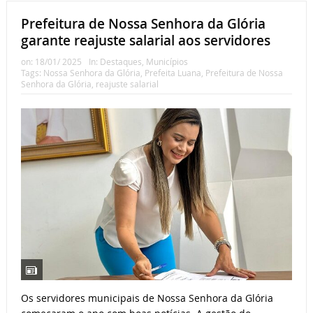
Prefeitura de Nossa Senhora da Glória
garante reajuste salarial aos servidores
on:
18/01/ 2025
In:
Destaques
,
Municípios
Tags:
Nossa Senhora da Glória
,
Prefeita Luana
,
Prefeitura de Nossa
Senhora da Glória
,
reajuste salarial
Os servidores municipais de Nossa Senhora da Glória