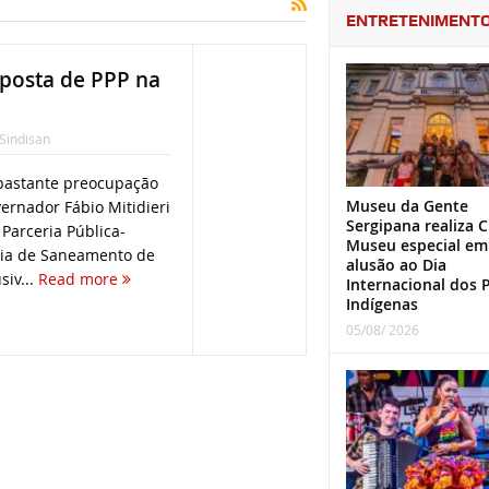
ENTRETENIMENT
oposta de PPP na
Sindisan
bastante preocupação
Museu da Gente
vernador Fábio Mitidieri
Sergipana realiza C
 Parceria Pública-
Museu especial em
ia de Saneamento de
alusão ao Dia
siv...
Read more
Internacional dos 
Indígenas
05/08/ 2026