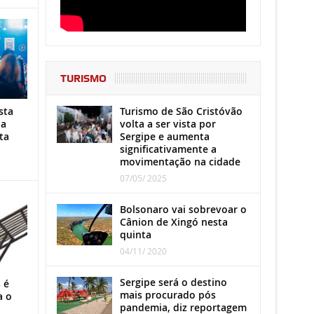
TURISMO
Turismo de São Cristóvão
sta
volta a ser vista por
ha
Sergipe e aumenta
ta
significativamente a
movimentação na cidade
07/05/ 2025
Bolsonaro vai sobrevoar o
Cânion de Xingó nesta
quinta
04/11/ 2020
Sergipe será o destino
 é
mais procurado pós
a o
pandemia, diz reportagem