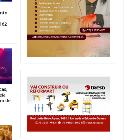
ento
162
cas,
eia
im de