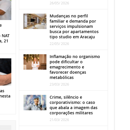
26/05/ 2026
Mudanças no perfil
familiar e demanda por
e
serviços impulsionam
busca por apartamentos
o NAT
tipo studio em Aracaju
a, 21
22/05/ 2026
Inflamação no organismo
pode dificultar o
emagrecimento e
favorecer doenças
metabólicas
23/03/ 2026
as
nesta
Crime, silêncio e
corporativismo: o caso
que abala a imagem das
corporações militares
21/03/ 2026