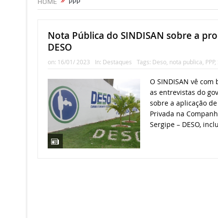
HOME
PPP
Nota Pública do SINDISAN sobre a pr
DESO
on:
16/01/ 2023
In:
Destaques
Tags:
Deso
,
nota publica
,
PPP
,
O SINDISAN vê com 
as entrevistas do go
sobre a aplicação de
Privada na Companh
Sergipe – DESO, inclu