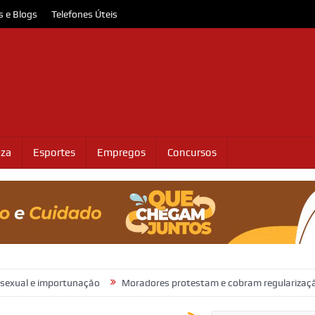
s e Blogs
Telefones Úteis
eza
Esportes
Empregos
Concursos
mportunação
Moradores protestam e cobram regularização de terreno