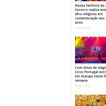
Nossa Senhora do
Socorro realiza ev
afro-religioso em
comemoração aos 
anos
31/07/ 2026
Com show de mági
Circo Portugal estr
em Aracaju neste f
semana
29/07/ 2026