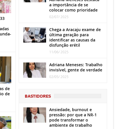
a importância de se
colocar como prioridade
02/07/ 2025
 33
iadas
Chega a Aracaju exame de
gunda-
última geração para
identificar as causas da
disfunção erétil
11/06/ 2025
Adriana Meneses: Trabalho
invisível, gente de verdade
02/05/ 2025
as de
io de
BASTIDORES
Ansiedade, burnout e
pressão: por que a NR-1
pode transformar o
ambiente de trabalho