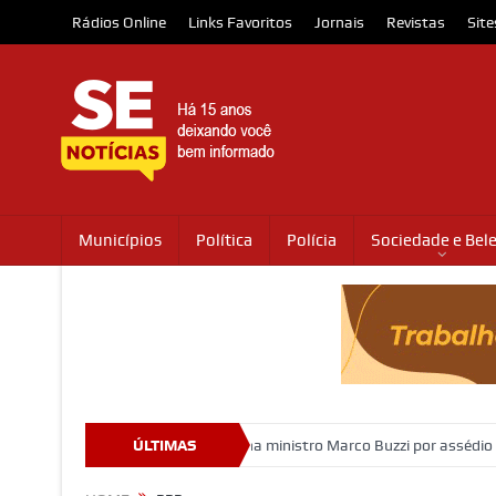
Rádios Online
Links Favoritos
Jornais
Revistas
Site
Municípios
Política
Polícia
Sociedade e Bel
cretárias
STJ condena ministro Marco Buzzi por assédio sexual e i
ÚLTIMAS