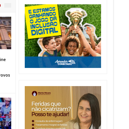
O
ine
Povos