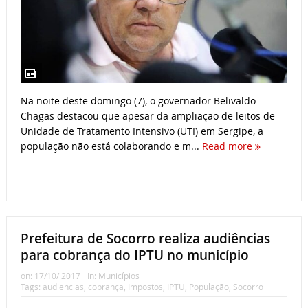
Na noite deste domingo (7), o governador Belivaldo
Chagas destacou que apesar da ampliação de leitos de
Unidade de Tratamento Intensivo (UTI) em Sergipe, a
população não está colaborando e m...
Read more
Prefeitura de Socorro realiza audiências
para cobrança do IPTU no município
on:
17/10/ 2017
In:
Municípios
Tags:
audiencias
,
cobrança
,
Impostos
,
IPTU
,
População
,
Socorro