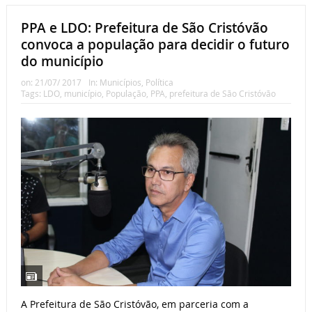
PPA e LDO: Prefeitura de São Cristóvão
convoca a população para decidir o futuro
do município
on:
21/07/ 2017
In:
Municípios
,
Política
Tags:
LDO
,
município
,
População
,
PPA
,
prefeitura de São Cristóvão
A Prefeitura de São Cristóvão, em parceria com a