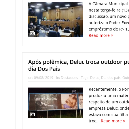
A Câmara Municipal 
nesta terça-feira (13
discussão, um novo p
autoriza o Poder Exe
empréstimo de R$ 136
Read more
Após polêmica, Deluc troca outdoor pu
dia Dos Pais
on:
09/08/ 2019
In:
Destaques
Tags:
Deluc
,
Dia dos pais
,
Out
Recentemente, o Port
produziu uma matéria
respeito de um outdo
empresa Deluc, ond
estava com sua filh
troc...
Read more