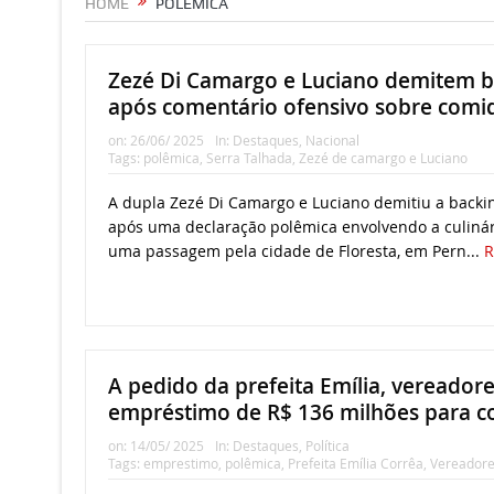
HOME
POLÊMICA
Zezé Di Camargo e Luciano demitem b
após comentário ofensivo sobre comi
on:
26/06/ 2025
In:
Destaques
,
Nacional
Tags:
polêmica
,
Serra Talhada
,
Zezé de camargo e Luciano
A dupla Zezé Di Camargo e Luciano demitiu a backin
após uma declaração polêmica envolvendo a culinár
uma passagem pela cidade de Floresta, em Pern...
R
A pedido da prefeita Emília, vereado
empréstimo de R$ 136 milhões para c
on:
14/05/ 2025
In:
Destaques
,
Política
Tags:
emprestimo
,
polêmica
,
Prefeita Emília Corrêa
,
Vereadore