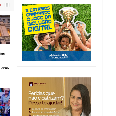
O
ine
Povos