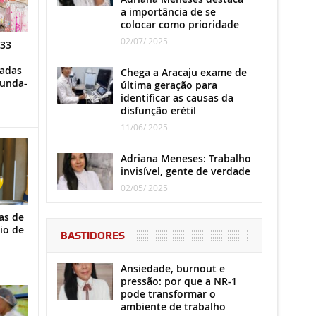
a importância de se
colocar como prioridade
02/07/ 2025
 33
iadas
Chega a Aracaju exame de
gunda-
última geração para
identificar as causas da
disfunção erétil
11/06/ 2025
Adriana Meneses: Trabalho
invisível, gente de verdade
02/05/ 2025
as de
io de
BASTIDORES
Ansiedade, burnout e
pressão: por que a NR-1
pode transformar o
ambiente de trabalho