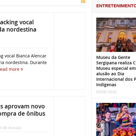
ENTRETENIMENT
acking vocal
da nordestina
g vocal Bianca Alencar
Museu da Gente
ia nordestina. Durante
Sergipana realiza C
Museu especial em
ead more
alusão ao Dia
Internacional dos 
Indígenas
05/08/ 2026
res aprovam novo
ompra de ônibus
s de Aracaju