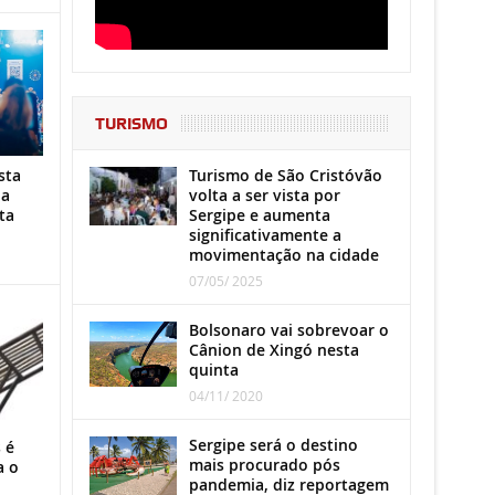
TURISMO
Turismo de São Cristóvão
sta
volta a ser vista por
ha
Sergipe e aumenta
ta
significativamente a
movimentação na cidade
07/05/ 2025
Bolsonaro vai sobrevoar o
Cânion de Xingó nesta
quinta
04/11/ 2020
Sergipe será o destino
 é
mais procurado pós
a o
pandemia, diz reportagem