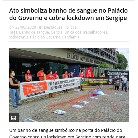
Ato simboliza banho de sangue no Palácio
do Governo e cobra lockdown em Sergipe
on:
22/06/ 2020
In:
Destaques
,
Política
Tags:
Banho de sangue
,
Central Unica dos Trabalhadores
,
lockdown
,
Palácio do Governo
,
Pandemia
Um banho de sangue simbólico na porta do Palácio do
Governo cobrou o lockdown em Sergipe com renda para