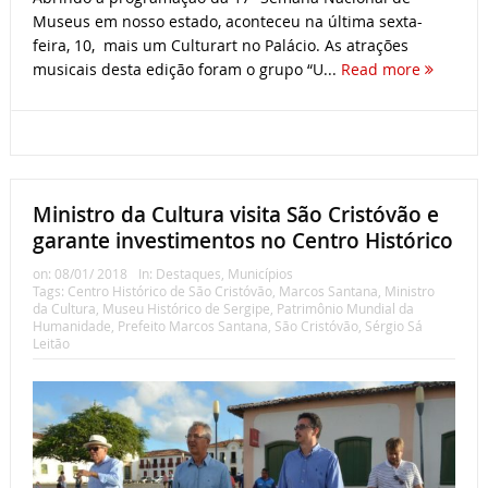
Museus em nosso estado, aconteceu na última sexta-
feira, 10, mais um Culturart no Palácio. As atrações
musicais desta edição foram o grupo “U...
Read more
Ministro da Cultura visita São Cristóvão e
garante investimentos no Centro Histórico
on:
08/01/ 2018
In:
Destaques
,
Municípios
Tags:
Centro Histórico de São Cristóvão
,
Marcos Santana
,
Ministro
da Cultura
,
Museu Histórico de Sergipe
,
Patrimônio Mundial da
Humanidade
,
Prefeito Marcos Santana
,
São Cristóvão
,
Sérgio Sá
Leitão