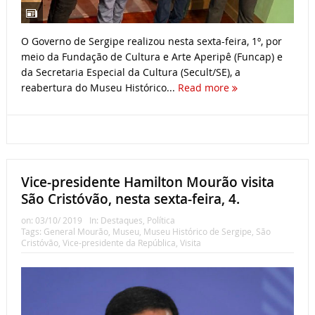
O Governo de Sergipe realizou nesta sexta-feira, 1º, por
meio da Fundação de Cultura e Arte Aperipê (Funcap) e
da Secretaria Especial da Cultura (Secult/SE), a
reabertura do Museu Histórico...
Read more
Vice-presidente Hamilton Mourão visita
São Cristóvão, nesta sexta-feira, 4.
on:
03/10/ 2019
In:
Destaques
,
Política
Tags:
General Mourão
,
Museu
,
Museu Histórico de Sergipe
,
São
Cristóvão
,
Vice-presidente da República
,
Visita