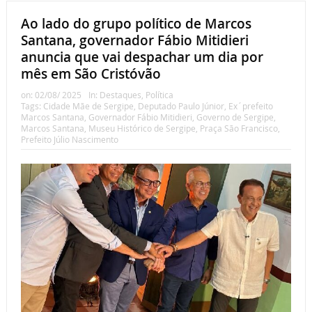
Ao lado do grupo político de Marcos
Santana, governador Fábio Mitidieri
anuncia que vai despachar um dia por
mês em São Cristóvão
on:
02/08/ 2025
In:
Destaques
,
Política
Tags:
Cidade Mãe de Sergipe
,
Deputado Paulo Júnior
,
Ex´prefeito
Marcos Santana
,
Governador Fábio Mitidieri
,
Governo de Sergipe
,
Marcos Santana
,
Museu Histórico de Sergipe
,
Praça São Francisco
,
Prefeito Júlio Nascimento