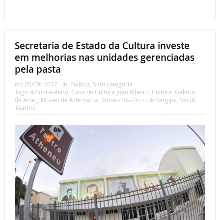
Secretaria de Estado da Cultura investe
em melhorias nas unidades gerenciadas
pela pasta
on:
05/09/ 2017
In:
Política
,
Sem categoria
Tags:
Afrobrasileiro
,
Casa de Cultura João Ribeiro
,
Cultura
,
Galeria
de Arte J
,
Museu de Arte Sacra
,
Museu Histórico de Sergipe
,
Secult
,
Teatros