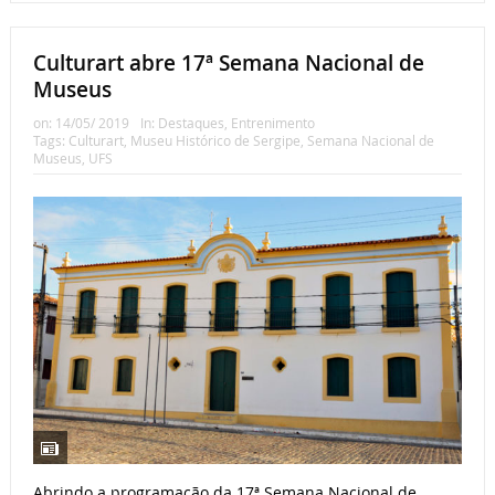
Culturart abre 17ª Semana Nacional de
Museus
on:
14/05/ 2019
In:
Destaques
,
Entrenimento
Tags:
Culturart
,
Museu Histórico de Sergipe
,
Semana Nacional de
Museus
,
UFS
Abrindo a programação da 17ª Semana Nacional de