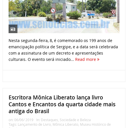
Nesta segunda-feira, 8, é comemorado os 199 anos de
emancipação política de Sergipe, e a data será celebrada
com a assinatura de um decreto e apresentações
culturais. O evento será iniciado...
Read more
Escritora Mônica Liberato lança livro
Cantos e Encantos da quarta cidade mais
antiga do Brasil
on:
06/06/ 2019
In:
Destaques
,
Sociedade e Beleza
Tags:
Lançamento de Livro
,
Mônica Liberato
,
Museu Histórico de