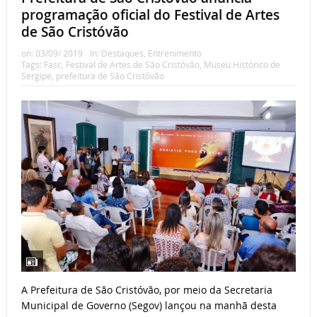
programação oficial do Festival de Artes
de São Cristóvão
on:
03/09/ 2019
In:
Destaques
,
Entrenimento
Tags:
Fasc
,
Festival de Artes de São Cristóvão
,
Museu Histórico de
Sergipe
,
prefeitura de São Cristóvão
A Prefeitura de São Cristóvão, por meio da Secretaria
Municipal de Governo (Segov) lançou na manhã desta