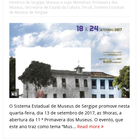
Histórico de Sergipe
,
Museus e suas Memórias
,
Primavera dos
Museus
,
Secretaria de Estado da Cultura
,
Secult
,
Sistema Estadual
de Museus de Sergipe
O Sistema Estadual de Museus de Sergipe promove nesta
quarta-feira, dia 13 de setembro de 2017, as 9horas, a
abertura da 11 ª Primavera dos Museus. O evento, que
este ano traz como tema “Mus...
Read more