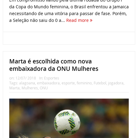
da Copa do Mundo feminina, o Brasil enfrentou a Jamaica
necessitando de uma vitória para passar de fase. Porém,
a Seleção não saiu do 0 a...
Read more
Marta é escolhida como nova
embaixadora da ONU Mulheres
on:
12/07/ 2018
In:
Esportes
Tags:
alagoana
,
embaixadora
,
esporte
,
feminino
,
Futebol
,
jogadora
,
Marta
,
Mulheres
,
ONU