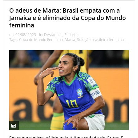
O adeus de Marta: Brasil empata com a
Jamaica e é eliminado da Copa do Mundo
feminina
on:
02/08/ 2023
In:
Destaques
,
Esportes
Tags:
Copa do Mundo Feminina
,
Marta
,
Seleção brasileira feminina
Em compromisso válido pela última rodada do Grupo F