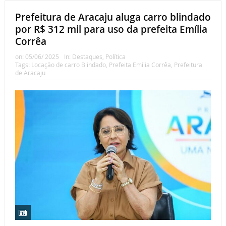
Prefeitura de Aracaju aluga carro blindado
por R$ 312 mil para uso da prefeita Emília
Corrêa
on:
05/06/ 2025
In:
Destaques
,
Política
Tags:
Locação de carro Blindado
,
Prefeita Emília Corrêa
,
Prefeitura
de Aracaju