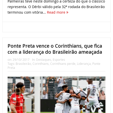
Palmeiras teve neste domingo a certeza do que o clássico
representa. O Dérbi válido pela 32ª rodada do Brasileirão
terminou com vitória...
Read more
Ponte Preta vence o Corinthians, que fica
com a liderança do Brasileirão ameaçada
on:
29/10/ 2017
In:
Destaques
,
Esportes
Tags:
Brasileirão
,
Corinthians
,
Corinthians perde
,
Liderança
,
Ponte
Preta