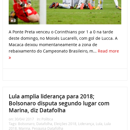
A Ponte Preta venceu o Corinthians por 1 a 0 na tarde
deste domingo, no Moisés Lucarelli, com gol de Lucca. A
Macaca deixou momentaneamente a zona de
rebaixamento do Campeonato Brasileiro, m...
Read more
Lula amplia liderança para 2018;
Bolsonaro disputa segundo lugar com
Marina, diz Datafolha
on:
30/04/ 2017
In:
Política
Tags:
Bolsonaro
,
Datafolha
,
Eleições 2018
,
Liderança
,
Lula
,
Lula
2018
,
Marina
,
Pesquisa Datafolha