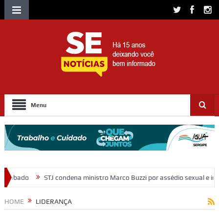
Menu
ena ministro Marco Buzzi por assédio sexual e importunação
Morado
HOME
LIDERANÇA