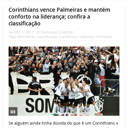
Corinthians vence Palmeiras e mantém
conforto na liderança; confira a
classificação
on:
05/11/ 2017
In:
Destaques
,
Esportes
Tags:
Brasileirão
,
classificação
,
Corinthians
,
Liderança
,
Palmeiras
Se alguém ainda tinha dúvida do que é um Corinthians x