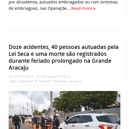
por alcoolemia, autuados embriagados ou com sintomas
de embriaguez, nas Operaçõe...
Read more
Doze acidentes, 40 pessoas autuadas pela
Lei Seca e uma morte são registrados
durante feriado prolongado na Grande
Aracaju
on:
03/11/ 2021
In:
Destaques
,
Polícia
Tags:
acidentes de trânsito
,
Feriadao
,
lei seca