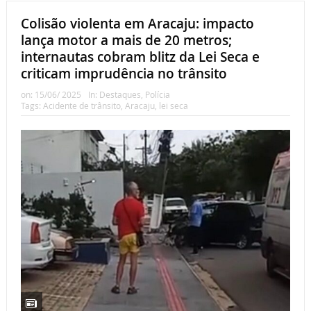
Colisão violenta em Aracaju: impacto
lança motor a mais de 20 metros;
internautas cobram blitz da Lei Seca e
criticam imprudência no trânsito
on:
15/06/ 2025
In:
Destaques
,
Polícia
Tags:
Acidente de trânsito
,
Aracaju
,
lei seca