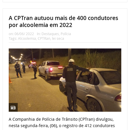
A CPTran autuou mais de 400 condutores
por alcoolemia em 2022
on:
06/06/ 2022
In:
Destaques
,
Polícia
Tags:
Alcoolemia
,
CPTRan
,
lei seca
A Companhia de Polícia de Trânsito (CPTran) divulgou,
nesta segunda-feira, (06), o registro de 412 condutores