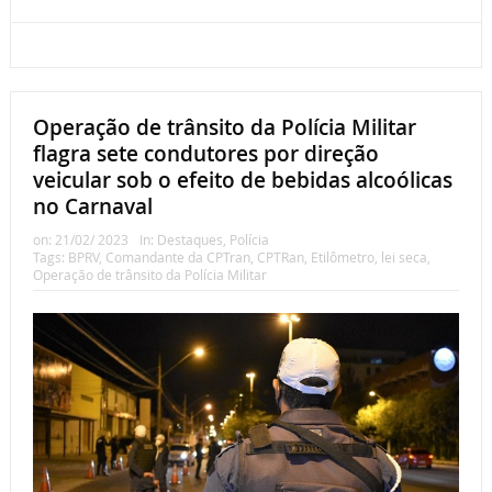
Operação de trânsito da Polícia Militar
flagra sete condutores por direção
veicular sob o efeito de bebidas alcoólicas
no Carnaval
on:
21/02/ 2023
In:
Destaques
,
Polícia
Tags:
BPRV
,
Comandante da CPTran
,
CPTRan
,
Etilômetro
,
lei seca
,
Operação de trânsito da Polícia Militar