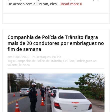
De acordo com a CPTran, eles...
Read more
Companhia de Polícia de Trânsito flagra
mais de 20 condutores por embriaguez no
fim de semana
on:
31/08/ 2020
In:
Destaques
,
Polícia
Tags:
Companhia de Polícia de Trânsito
,
CPTRan
,
Embriaguez ao
volante
,
lei seca