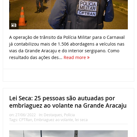
A operação de trânsito da Polícia Militar para o Carnaval
já contabilizou mais de 1.506 abordagens a veículos nas
vias da Grande Aracaju e do interior sergipano. Como
resultado das ações des...
Read more
Lei Seca: 25 pessoas são autuadas por
embriaguez ao volante na Grande Aracaju
on:
27/06/ 2022
In:
Destaques
,
Polícia
Tags:
CPTRan
,
Embriaguez ao volante
,
lei seca