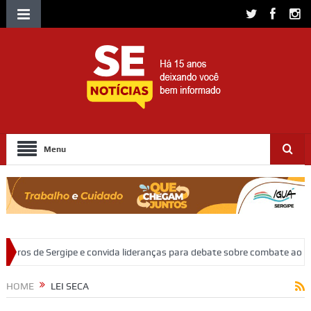
Menu
a lideranças para debate sobre combate ao racismo religioso
Polícia C
HOME
LEI SECA