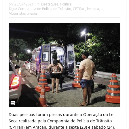
on:
25/07/ 2021
In:
Destaques
,
Política
Tags:
Companhia de Polícia de Trânsito
,
CPTRan
,
lei seca
,
Motoristas presos
Duas pessoas foram presas durante a Operação da Lei
Seca realizada pela Companhia de Polícia de Trânsito
(CPTran) em Aracaju durante a sexta (23) e sábado (24).