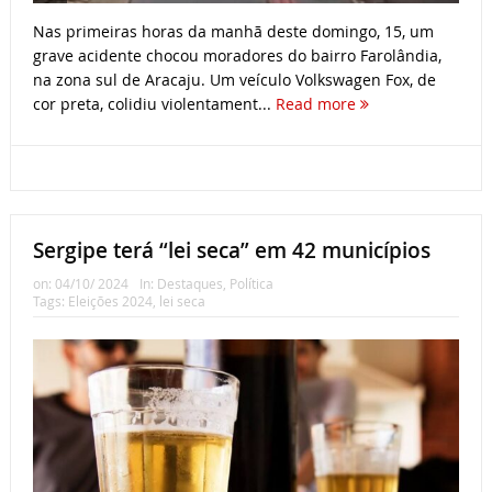
Nas primeiras horas da manhã deste domingo, 15, um
grave acidente chocou moradores do bairro Farolândia,
na zona sul de Aracaju. Um veículo Volkswagen Fox, de
cor preta, colidiu violentament...
Read more
Sergipe terá “lei seca” em 42 municípios
on:
04/10/ 2024
In:
Destaques
,
Política
Tags:
Eleições 2024
,
lei seca