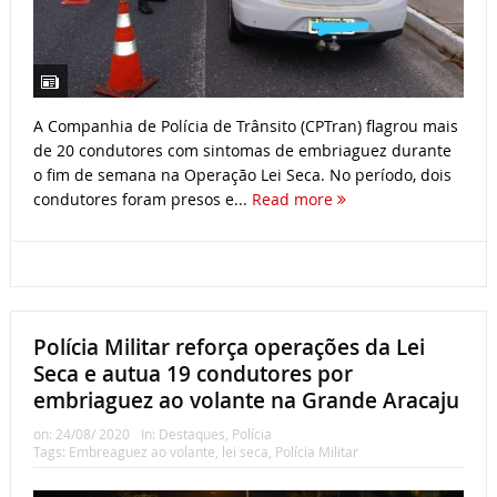
A Companhia de Polícia de Trânsito (CPTran) flagrou mais
de 20 condutores com sintomas de embriaguez durante
o fim de semana na Operação Lei Seca. No período, dois
condutores foram presos e...
Read more
Polícia Militar reforça operações da Lei
Seca e autua 19 condutores por
embriaguez ao volante na Grande Aracaju
on:
24/08/ 2020
In:
Destaques
,
Polícia
Tags:
Embreaguez ao volante
,
lei seca
,
Polícia Militar