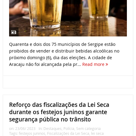
Quarenta e dois dos 75 municípios de Sergipe estão
proibidos de vender e distribuir bebidas alcoólicas no
próximo domingo (6), dia das eleições. A cidade de
Aracaju não foi alcançada pela pr...
Read more
Reforço das fiscalizações da Lei Seca
durante os festejos juninos garante
segurança pública no trânsito
on:
23/06/ 2023
In:
Destaques
,
Polícia
,
Sem categoria
Tags:
festejos juninos
,
Fiscalizações da Lei Seca
,
lei seca