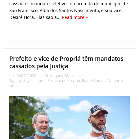
cassou os mandatos eletivos da prefeita do município de
São Francisco, Alba dos Santos Nascimento, e sua vice,
Desirê Hora. Elas são a...
Read more
Prefeito e vice de Propriá têm mandatos
cassados pela Justiça
on:
28/04/ 2022
In:
Destaques
,
Municípios
Tags:
justiça eleitoral
,
Prefeito de Propriá
,
Rafael Sandes
,
Valberto
Lima