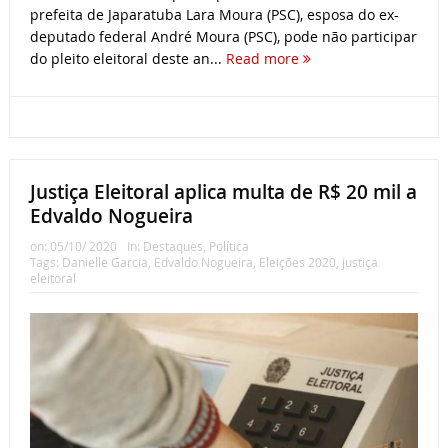
prefeita de Japaratuba Lara Moura (PSC), esposa do ex-
deputado federal André Moura (PSC), pode não participar
do pleito eleitoral deste an...
Read more
Justiça Eleitoral aplica multa de R$ 20 mil a
Edvaldo Nogueira
on:
05/10/ 2020
In:
Destaques
,
Política
Tags:
Danielle Garcia
,
Edvaldo Nogueira
,
Eleições 2020
,
justiça
eleitoral