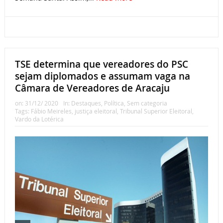
TSE determina que vereadores do PSC
sejam diplomados e assumam vaga na
Câmara de Vereadores de Aracaju
on:
31/12/ 2020
In:
Destaques
,
Política
,
Sem categoria
Tags:
Fábio Meireles
,
justiça eleitoral
,
Tribunal Superior Eleitoral
,
Vardo da Lotérica