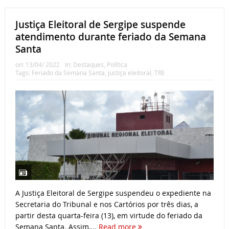
Justiça Eleitoral de Sergipe suspende
atendimento durante feriado da Semana
Santa
on:
13/04/ 2022
In:
Destaques
,
Política
Tags:
Feriado da Semana Santa
,
justiça eleitoral
,
TRE
A Justiça Eleitoral de Sergipe suspendeu o expediente na
Secretaria do Tribunal e nos Cartórios por três dias, a
partir desta quarta-feira (13), em virtude do feriado da
Semana Santa. Assim,...
Read more