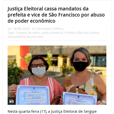
Justiça Eleitoral cassa mandatos da
prefeita e vice de São Francisco por abuso
de poder econômico
on:
18/08/ 2022
In:
Destaques
,
Política
Tags:
Compra de votos
,
justiça eleitoral
,
Prefeita Alba dos Santos
,
Vice prefeita Desirê Hora
Nesta quarta-feira (17), a Justiça Eleitoral de Sergipe