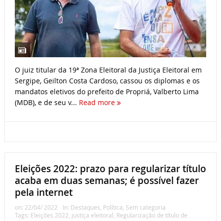
O juiz titular da 19ª Zona Eleitoral da Justiça Eleitoral em
Sergipe, Geilton Costa Cardoso, cassou os diplomas e os
mandatos eletivos do prefeito de Propriá, Valberto Lima
(MDB), e de seu v...
Read more
Eleições 2022: prazo para regularizar título
acaba em duas semanas; é possível fazer
pela internet
on:
22/04/ 2022
In:
Destaques
,
Política
,
Sem categoria
Tags:
Eleições 2022
,
justiça eleitoral
,
Regularização de título de