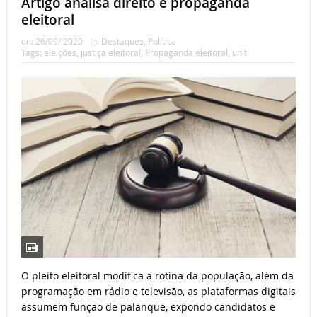
Artigo analisa direito e propaganda
eleitoral
on:
26/09/ 2020
In:
Destaques
,
Política
Tags:
eleições
,
justiça eleitoral
,
Propaganda eleitoral
,
unit
O pleito eleitoral modifica a rotina da população, além da
programação em rádio e televisão, as plataformas digitais
assumem função de palanque, expondo candidatos e