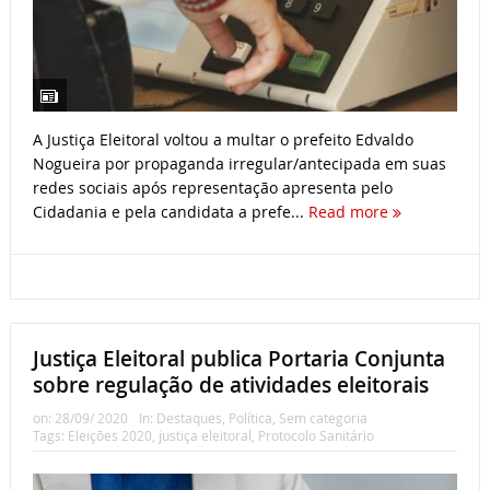
A Justiça Eleitoral voltou a multar o prefeito Edvaldo
Nogueira por propaganda irregular/antecipada em suas
redes sociais após representação apresenta pelo
Cidadania e pela candidata a prefe...
Read more
Justiça Eleitoral publica Portaria Conjunta
sobre regulação de atividades eleitorais
on:
28/09/ 2020
In:
Destaques
,
Política
,
Sem categoria
Tags:
Eleições 2020
,
justiça eleitoral
,
Protocolo Sanitário