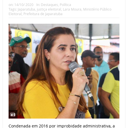
on:
14/10/ 2020
In:
Destaques
,
Política
Tags:
Japaratuba
,
justiça eleitoral
,
Lara Moura
,
Ministério Público
Eleitoral
,
Prefeitura de Japaratuba
Condenada em 2016 por improbidade administrativa, a