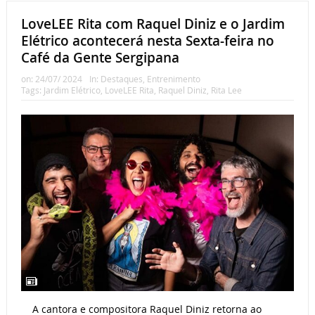
LoveLEE Rita com Raquel Diniz e o Jardim
Elétrico acontecerá nesta Sexta-feira no
Café da Gente Sergipana
on:
24/07/ 2024
In:
Destaques
,
Entrenimento
Tags:
Jardim Elétrico
,
LoveLEE Rita
,
Raquel Diniz
,
Rita Lee
A cantora e compositora Raquel Diniz retorna ao