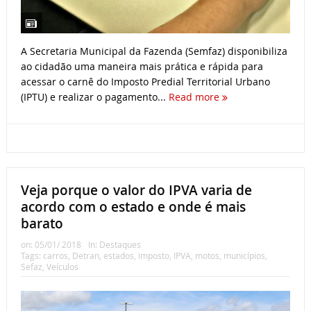
A Secretaria Municipal da Fazenda (Semfaz) disponibiliza
ao cidadão uma maneira mais prática e rápida para
acessar o carnê do Imposto Predial Territorial Urbano
(IPTU) e realizar o pagamento...
Read more
Veja porque o valor do IPVA varia de
acordo com o estado e onde é mais
barato
on:
05/01/ 2018
In:
Destaques
Tags:
carros
,
Detran
,
estados
,
imposto
,
IPVA
,
motos
,
municípios
,
Sefaz
,
Veículos