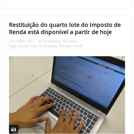
Restituição do quarto lote do Imposto de
Renda está disponível a partir de hoje
on:
15/09/ 2017
In:
Destaques
,
Nacional
Tags:
Brasil
,
federal
,
imposto
,
Receita
,
renda