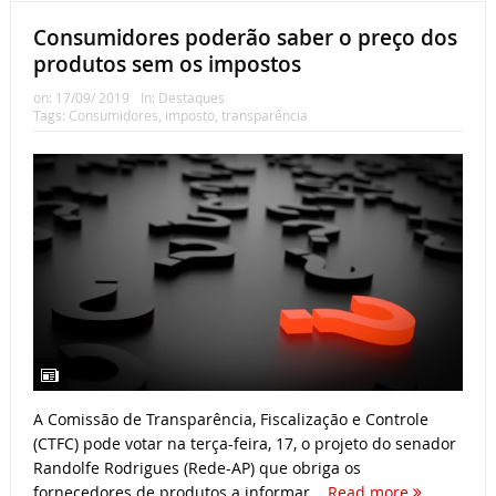
Consumidores poderão saber o preço dos
produtos sem os impostos
on:
17/09/ 2019
In:
Destaques
Tags:
Consumidores
,
imposto
,
transparência
A Comissão de Transparência, Fiscalização e Controle
(CTFC) pode votar na terça-feira, 17, o projeto do senador
Randolfe Rodrigues (Rede-AP) que obriga os
fornecedores de produtos a informar...
Read more