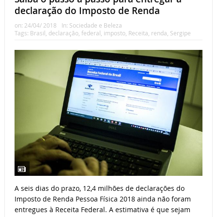
declaração do Imposto de Renda
on:
24/04/ 2018
In:
Sociedade e Beleza
Tags:
Brasil
,
declaração
,
federal
,
imposto
,
Receita
,
renda
,
Sergipe
A seis dias do prazo, 12,4 milhões de declarações do
Imposto de Renda Pessoa Física 2018 ainda não foram
entregues à Receita Federal. A estimativa é que sejam