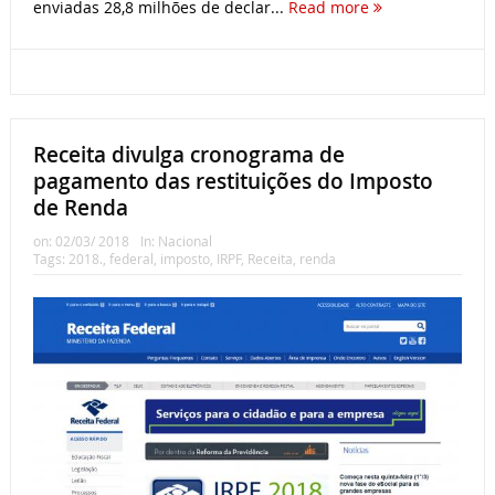
enviadas 28,8 milhões de declar...
Read more
Receita divulga cronograma de
pagamento das restituições do Imposto
de Renda
on:
02/03/ 2018
In:
Nacional
Tags:
2018.
,
federal
,
imposto
,
IRPF
,
Receita
,
renda