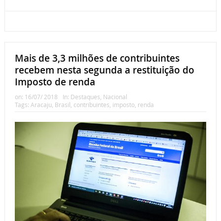
Mais de 3,3 milhões de contribuintes
recebem nesta segunda a restituição do
Imposto de renda
on:
16/07/ 2018
In:
Destaques
,
Nacional
Tags:
Aracaju
,
Brasil
,
contribuintes
,
imposto
,
renda