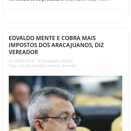
EDVALDO MENTE E COBRA MAIS
IMPOSTOS DOS ARACAJUANOS, DIZ
VEREADOR
on:
29/08/ 2019
In:
Destaques
,
Política
Tags:
Aracaju
,
Edvaldo
,
imposto
,
Vereador