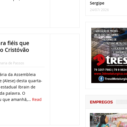
Sergipe
24/07/ 2026
a fiéis que
o Cristóvão
aria de Passos
ária da Assembleia
e (Alese) desta quarta-
 estadual Ibrain de
 da palavra. O
u que amanhã,...
Read
EMPREGOS