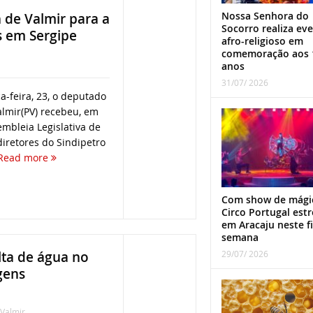
Nossa Senhora do
 de Valmir para a
Socorro realiza ev
s em Sergipe
afro-religioso em
comemoração aos 
anos
31/07/ 2026
-feira, 23, o deputado
almir(PV) recebeu, em
mbleia Legislativa de
diretores do Sindipetro
Read more
Com show de mági
Circo Portugal estr
em Aracaju neste f
semana
29/07/ 2026
alta de água no
gens
 Valmir