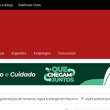
s e Blogs
Telefones Úteis
eza
Esportes
Empregos
Concursos
 terrenos, água e energia em Socorro
Ação policial prende trio por 