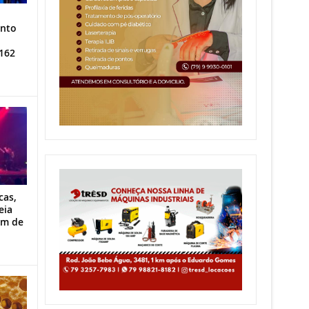
ento
162
cas,
eia
im de