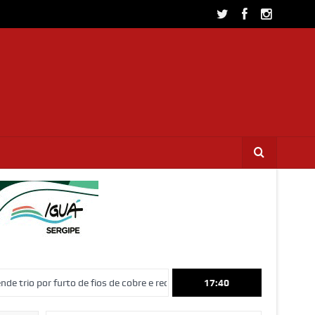
furto de fios de cobre e receptação no interior de Sergipe
17:40
Idosa de 82