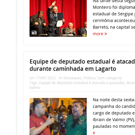
Na tarde desta segun
Monteiro foi diplo
estadual de Sergipe 
cerimônia aconteceu 
Barreto, na capital s
more
Equipe de deputado estadual é atacad
durante caminhada em Lagarto
on:
17/09/ 2022
In:
Destaques
,
Política
,
Sem categoria
Tags:
Equipe de deputado estadual é atacada a pauladas
,
Ibra
Valmir
Na noite desta sexta-
campanha do candida
cargo de deputado e
Ibrain de Valmir (PV),
pauladas no moment