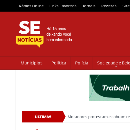
Rádios Online
Links Favoritos
Jornais
Revistas
Site
Municípios
Política
Polícia
Sociedade e Bel
xual e importunação
ÚLTIMAS
Moradores protestam e cobram regularização de