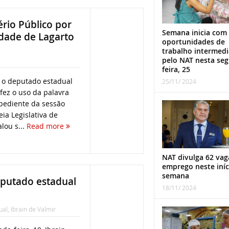
rio Público por
Semana inicia com
dade de Lagarto
oportunidades de
trabalho intermed
pelo NAT nesta se
feira, 25
4, o deputado estadual
25/11/ 2024
 fez o uso da palavra
pediente da sessão
ia Legislativa de
alou s...
Read more
NAT divulga 62 vag
emprego neste iníc
semana
eputado estadual
18/11/ 2024
ual
,
Ibrain de Valmir