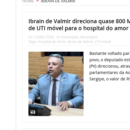
HOME
IBRAIN DE VALMIR
Ibrain de Valmir direciona quase 800 
de UTI móvel para o hospital do amor
on:
12/06/ 2024
In:
Destaques
,
Municípios
Tags:
Hospital do Amor
,
Ibrain de Valmir
,
UTI móvel
Bastante voltado par
povo, o deputado est
(PV) direcionou, atr
parlamentares da As
Sergipe, o valor de R