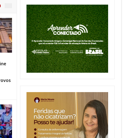
O
ine
Povos