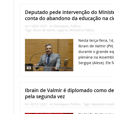
Deputado pede intervenção do Ministé
conta do abandono da educação na ci
on:
14/02/ 2023
In:
Destaques
,
Política
Tags:
Ibrain de Valmir
,
Lagarto
,
Ministério Público
Nesta terça-feira, 1
Ibrain de Valmir (PV)
durante o grande ex
plenária na Assemble
Sergipe (Alese). Ele f
Ibrain de Valmir é diplomado como d
pela segunda vez
on:
20/12/ 2022
In:
Destaques
,
Política
Tags:
deputado estad