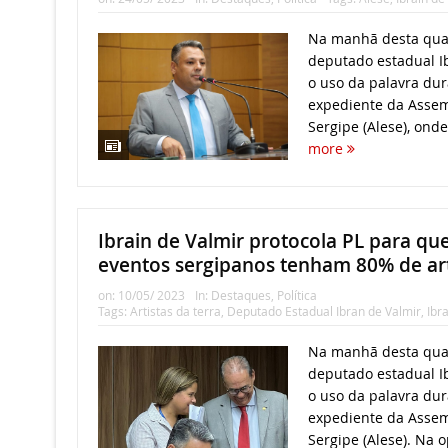
Na manhã desta quart
deputado estadual Ibr
o uso da palavra du
expediente da Assemb
Sergipe (Alese), onde
more
Ibrain de Valmir protocola PL para qu
eventos sergipanos tenham 80% de art
on:
10/05/ 2023
In:
Destaques
,
Política
Tags:
Artistas da terra
,
Deputado Estadual Ibran de Valmir
,
Ibr
Na manhã desta quart
deputado estadual Ib
o uso da palavra du
expediente da Assemb
Sergipe (Alese). Na o