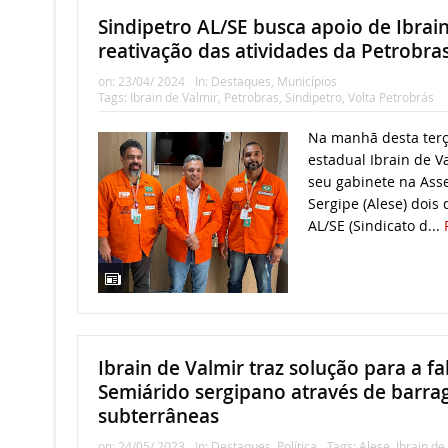
Sindipetro AL/SE busca apoio de Ibrain
reativação das atividades da Petrobra
on:
23/04/ 2024
In:
Destaques
,
Municípios
Tags:
Ibrain de Valmir
,
Petrobras
,
Sindipetro
,
Volta Petrobrás
Na manhã desta terça
estadual Ibrain de V
seu gabinete na Asse
Sergipe (Alese) dois 
AL/SE (Sindicato d...
Ibrain de Valmir traz solução para a f
Semiárido sergipano através de barra
subterrâneas
on:
24/05/ 2023
In:
Destaques
,
Política
Tags:
Alese
,
Ibrain de