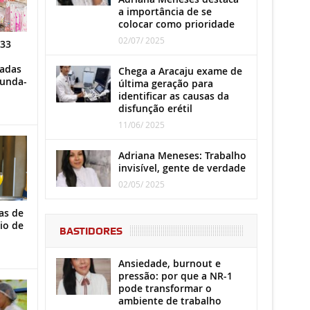
a importância de se
colocar como prioridade
02/07/ 2025
 33
iadas
Chega a Aracaju exame de
gunda-
última geração para
identificar as causas da
disfunção erétil
11/06/ 2025
Adriana Meneses: Trabalho
invisível, gente de verdade
02/05/ 2025
as de
io de
BASTIDORES
Ansiedade, burnout e
pressão: por que a NR-1
pode transformar o
ambiente de trabalho