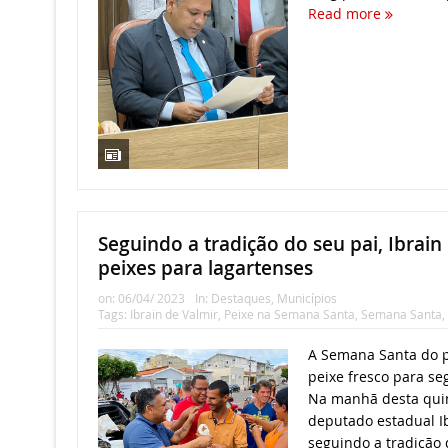
Read more
Seguindo a tradição do seu pai, Ibrain
peixes para lagartenses
on:
06/04/ 2023
In:
Destaques
,
Municípios
Tags:
Ibrain de Valmir
,
Peixe na Semana Santa
,
Semana Santa
,
A Semana Santa do p
peixe fresco para seg
Na manhã desta quint
deputado estadual Ib
seguindo a tradição d