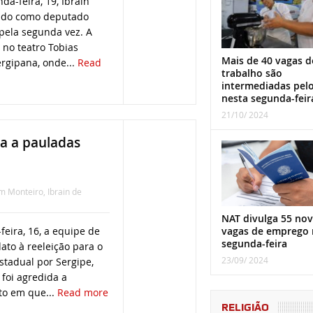
da-feira, 19, Ibrain
mado como deputado
pela segunda vez. A
no teatro Tobias
Mais de 40 vagas d
ergipana, onde...
Read
trabalho são
intermediadas pel
nesta segunda-feir
21/10/ 2024
a a pauladas
im Monteiro
,
Ibrain de
NAT divulga 55 nov
feira, 16, a equipe de
vagas de emprego 
segunda-feira
to à reeleição para o
23/09/ 2024
stadual por Sergipe,
 foi agredida a
o em que...
Read more
RELIGIÃO