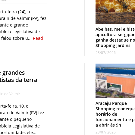
a-feira (24), o
ain de Valmir (PV), fez
rante o grande
Abelhas, mel e hist
leia Legislativa de
apicultura sergipa
 falou sobre u...
Read
ganha destaque n
Shopping Jardins
28/07/ 2026
e grandes
istas da terra
ain de Valmir
Aracaju Parque
a-feira, 10, o
Shopping readequ
ran de Valmir (PV) fez
horário de
rante o pequeno
funcionamento e p
a abrir às 9h
leia Legislativa de
28/07/ 2026
portunidade, ele...