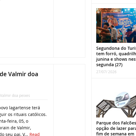
Segundona do Turi
tem forró, quadril
junina e shows nes
segunda (27)
27/07/ 2026
 de Valmir doa
Valmir doa peixes
ovo lagartense terá
uir os rituais católicos.
a-feira, 05, o
Parque dos Falcões
rain de Valmir,
opção de lazer par
fim de semana em
o seu pai, V...
Read