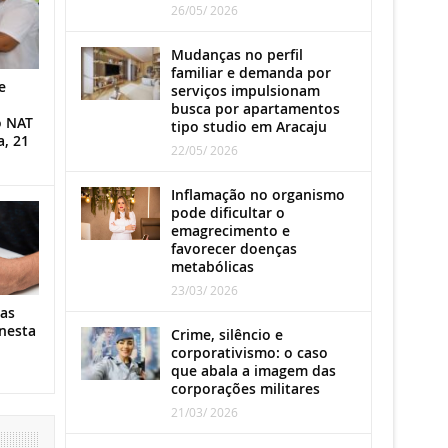
26/05/ 2026
Mudanças no perfil
familiar e demanda por
e
serviços impulsionam
busca por apartamentos
o NAT
tipo studio em Aracaju
a, 21
22/05/ 2026
Inflamação no organismo
pode dificultar o
emagrecimento e
favorecer doenças
metabólicas
23/03/ 2026
as
nesta
Crime, silêncio e
corporativismo: o caso
que abala a imagem das
corporações militares
21/03/ 2026