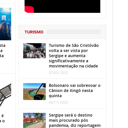
TURISMO
Turismo de São Cristóvão
sta
volta a ser vista por
ha
Sergipe e aumenta
ta
significativamente a
movimentação na cidade
07/05/ 2025
Bolsonaro vai sobrevoar o
Cânion de Xingó nesta
quinta
04/11/ 2020
Sergipe será o destino
 é
mais procurado pós
a o
pandemia, diz reportagem