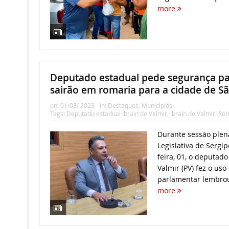
more
Deputado estadual pede segurança par
sairão em romaria para a cidade de Sã
on:
01/03/ 2023
In:
Destaques
,
Municípios
Tags:
Deputado estadual Ibrain de Valmir
,
Ibrain de Valmir
,
Rom
Durante sessão plen
Legislativa de Sergip
feira, 01, o deputado
Valmir (PV) fez o uso
parlamentar lembro
more