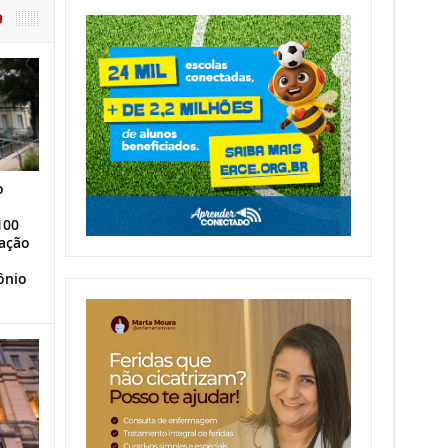
O
o
100
ação
ônio