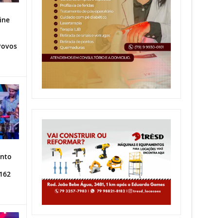
ine
Povos
ento
162