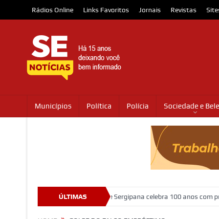
Rádios Online
Links Favoritos
Jornais
Revistas
Site
Municípios
Política
Polícia
Sociedade e Bel
 abriga o Museu da Gente Sergipana celebra 100 anos com programação
ÚLTIMAS