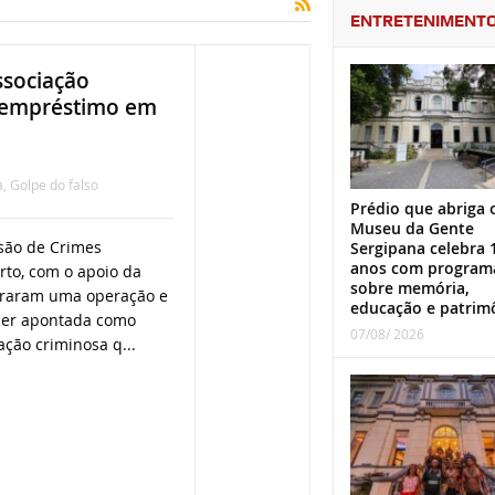
ENTRETENIMENT
ssociação
o empréstimo em
a
,
Golpe do falso
Prédio que abriga 
Museu da Gente
visão de Crimes
Sergipana celebra 
anos com program
rto, com o apoio da
sobre memória,
lagraram uma operação e
educação e patrim
er apontada como
07/08/ 2026
ção criminosa q...