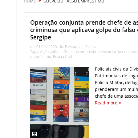
HOME
GOLPE DO FALSO EMPRÉSTIMO
Operação conjunta prende chefe de a
criminosa que aplicava golpe do fals
Sergipe
on:
01/11/ 2023
In:
Destaques
,
Polícia
Tags:
Ação policial
,
Golpe do empréstimo Associação criminos
empréstimo
,
Policia Civil
Policiais civis da Di
Patrimoniais de Laga
Polícia Militar, def
prenderam um mulh
chefe de uma associa
Read more