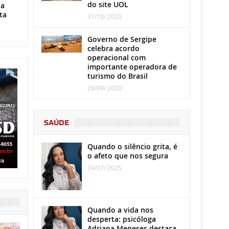
do site UOL
ha
ta
31/10/ 2020
Governo de Sergipe
celebra acordo
operacional com
importante operadora de
turismo do Brasil
28/09/ 2020
SAÚDE
Quando o silêncio grita, é
o afeto que nos segura
24/07/ 2025
Quando a vida nos
desperta: psicóloga
Adriana Meneses destaca