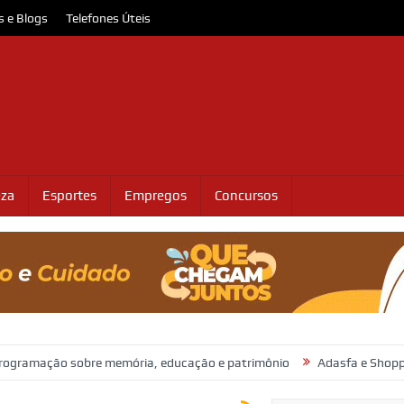
s e Blogs
Telefones Úteis
eza
Esportes
Empregos
Concursos
 sobre memória, educação e patrimônio
Adasfa e Shopping Jardins