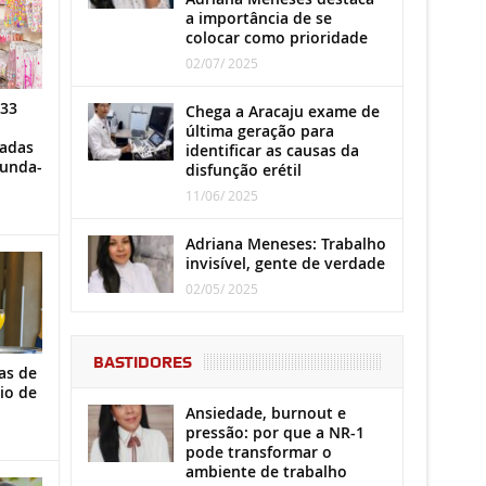
a importância de se
colocar como prioridade
02/07/ 2025
 33
Chega a Aracaju exame de
última geração para
iadas
identificar as causas da
gunda-
disfunção erétil
11/06/ 2025
Adriana Meneses: Trabalho
invisível, gente de verdade
02/05/ 2025
BASTIDORES
as de
io de
Ansiedade, burnout e
pressão: por que a NR-1
pode transformar o
ambiente de trabalho