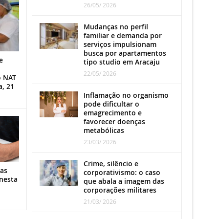
26/05/ 2026
Mudanças no perfil
familiar e demanda por
serviços impulsionam
busca por apartamentos
e
tipo studio em Aracaju
22/05/ 2026
o NAT
a, 21
Inflamação no organismo
pode dificultar o
emagrecimento e
favorecer doenças
metabólicas
23/03/ 2026
Crime, silêncio e
as
corporativismo: o caso
nesta
que abala a imagem das
corporações militares
21/03/ 2026