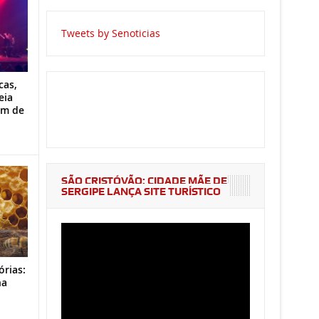
Tweets by Senoticias
cas,
eia
im de
SÃO CRISTÓVÃO: CIDADE MÃE DE
SERGIPE LANÇA SITE TURÍSTICO
órias:
na
o