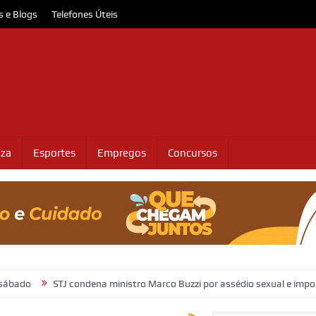
s e Blogs
Telefones Úteis
eza
Esportes
Empregos
Concursos
STJ condena ministro Marco Buzzi por assédio sexual e importunação