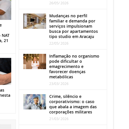
26/05/ 2026
Mudanças no perfil
familiar e demanda por
e
serviços impulsionam
busca por apartamentos
o NAT
tipo studio em Aracaju
a, 21
22/05/ 2026
Inflamação no organismo
pode dificultar o
emagrecimento e
favorecer doenças
metabólicas
23/03/ 2026
as
nesta
Crime, silêncio e
corporativismo: o caso
que abala a imagem das
corporações militares
21/03/ 2026