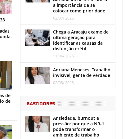
a importância de se
colocar como prioridade
02/07/ 2025
 33
iadas
Chega a Aracaju exame de
gunda-
última geração para
identificar as causas da
disfunção erétil
11/06/ 2025
Adriana Meneses: Trabalho
invisível, gente de verdade
02/05/ 2025
as de
io de
BASTIDORES
Ansiedade, burnout e
pressão: por que a NR-1
pode transformar o
ambiente de trabalho