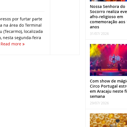
Nossa Senhora do
Socorro realiza ev
afro-religioso em
resos por furtar parte
comemoração aos 
ca na área do Terminal
anos
u (Tecarmo), localizada
31/07/ 2026
, nesta segunda-feira
.
Read more
Com show de mági
Circo Portugal estr
em Aracaju neste f
semana
29/07/ 2026