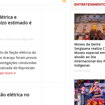
ENTRETENIMENT
létrica e
uízo estimado é
trica
,
Presos em flagrante
Museu da Gente
Sergipana realiza C
to de fiação elétrica da
Museu especial em
alusão ao Dia
de Aracaju foram presos
Internacional dos 
nvestigações conduzidas
Indígenas
ializada de Repressão
05/08/ 2026
ad more
ão elétrica no