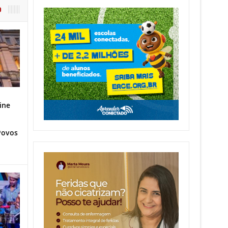
O
ine
Povos