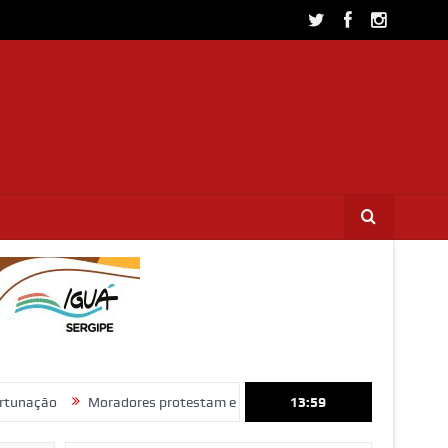
Moradores protestam e cobram regularização de terrenos, água e en
13:59