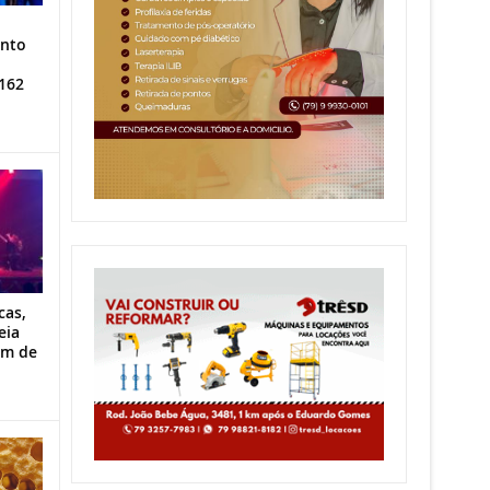
ento
162
cas,
eia
im de