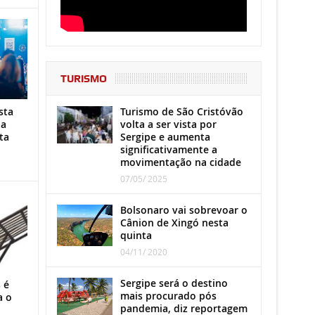
TURISMO
Turismo de São Cristóvão
sta
volta a ser vista por
ha
Sergipe e aumenta
ta
significativamente a
movimentação na cidade
07/05/ 2025
Bolsonaro vai sobrevoar o
Cânion de Xingó nesta
quinta
04/11/ 2020
Sergipe será o destino
 é
mais procurado pós
a o
pandemia, diz reportagem