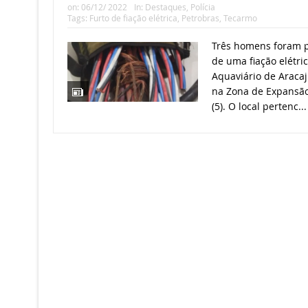
on:
06/12/ 2022
In:
Destaques
,
Polícia
Tags:
Furto de fiação elétrica
,
Petrobras
,
Tecarmo
Três homens foram p
de uma fiação elétri
Aquaviário de Aracaj
na Zona de Expansão
(5). O local pertenc..