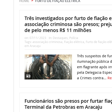
HOME
FURTO DE FIAÇÃO ELÉTRICA
Três investigados por furto de fiação e
associação criminosa são presos; prej
de pelo menos R$ 11 milhões
on:
07/11/ 2023
In:
Destaques
,
Polícia
Tags:
associação criminosa
,
Fiação elétrica
,
Furto de fiação elé
em Aracaju
Três suspeitos de fur
iluminação pública 
em flagrante após i
pela Delegacia Espec
a Crimes contra...
Re
Funcionários são presos por furtar fiaç
Terminal da Petrobras em Aracaju