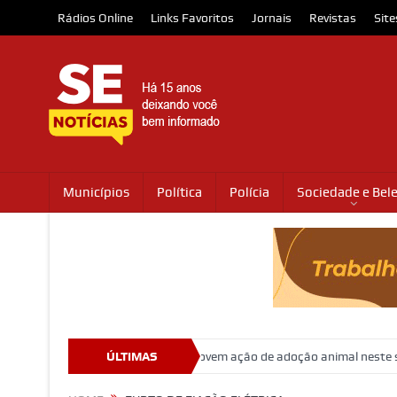
Rádios Online
Links Favoritos
Jornais
Revistas
Site
Municípios
Política
Polícia
Sociedade e Bel
 e Shopping Jardins promovem ação de adoção animal neste sábado
ÚLTIMAS