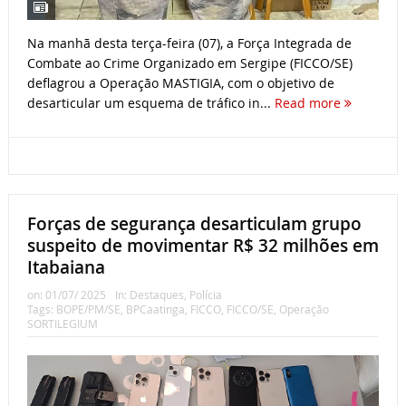
Na manhã desta terça-feira (07), a Força Integrada de
Combate ao Crime Organizado em Sergipe (FICCO/SE)
deflagrou a Operação MASTIGIA, com o objetivo de
desarticular um esquema de tráfico in...
Read more
Forças de segurança desarticulam grupo
suspeito de movimentar R$ 32 milhões em
Itabaiana
on:
01/07/ 2025
In:
Destaques
,
Polícia
Tags:
BOPE/PM/SE
,
BPCaatinga
,
FICCO
,
FICCO/SE
,
Operação
SORTILEGIUM