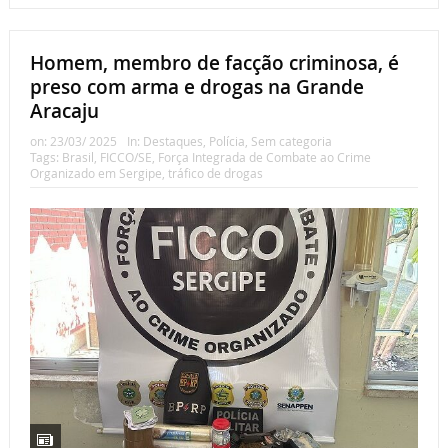
Homem, membro de facção criminosa, é
preso com arma e drogas na Grande
Aracaju
on:
23/03/ 2025
In:
Destaques
,
Polícia
,
Sem categoria
Tags:
Brasil
,
FICCO/SE
,
Força Integrada de Combate ao Crime
Organizado em Sergipe
,
tráfico de drogas