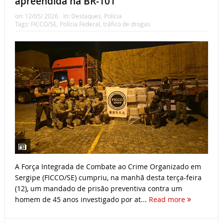
apreendida na BR-101
on:
12/05/ 2026
In:
Destaques
,
Polícia
Tags:
FICCO/SE
,
Polícia Federal
,
tráfico de drogas
A Força Integrada de Combate ao Crime Organizado em
Sergipe (FICCO/SE) cumpriu, na manhã desta terça-feira
(12), um mandado de prisão preventiva contra um
homem de 45 anos investigado por at...
Read more