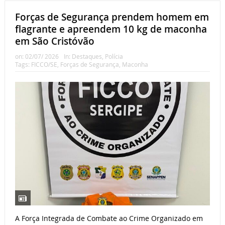
Forças de Segurança prendem homem em
flagrante e apreendem 10 kg de maconha
em São Cristóvão
on:
02/07/ 2026
In:
Destaques
,
Polícia
Tags:
FICCO/SE
,
Forças de Segurança
,
Maconha
A Força Integrada de Combate ao Crime Organizado em