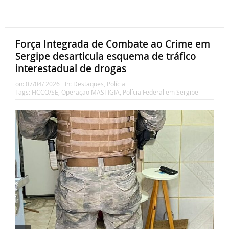
Força Integrada de Combate ao Crime em
Sergipe desarticula esquema de tráfico
interestadual de drogas
on:
07/04/ 2026
In:
Destaques
,
Polícia
Tags:
FICCO/SE
,
Operação MASTIGIA
,
Polícia Federal em Sergipe