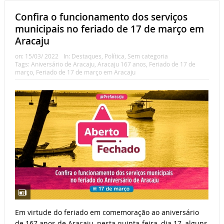
Confira o funcionamento dos serviços
municipais no feriado de 17 de março em
Aracaju
on:
15/03/ 2022
In:
Destaques
,
Política
,
Sem categoria
Tags:
Aniversário de Aracaju
,
Aracaju 167 anos
,
Feriado de 17 de
março
,
Feriado de 17 de março em Aracaju
Em virtude do feriado em comemoração ao aniversário
de 167 anos de Aracaju, nesta quinta-feira, dia 17, alguns