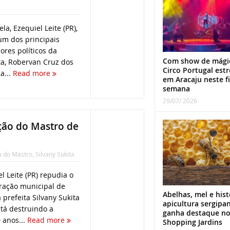
la, Ezequiel Leite (PR),
um dos principais
dores políticos da
Com show de mági
ita, Robervan Cruz dos
Circo Portugal estr
a...
Read more
em Aracaju neste f
semana
29/07/ 2026
ição do Mastro de
a do Mastro
,
Silvany Sukita
l Leite (PR) repudia o
ração municipal de
Abelhas, mel e hist
 prefeita Silvany Sukita
apicultura sergipa
stá destruindo a
ganha destaque n
 anos...
Read more
Shopping Jardins