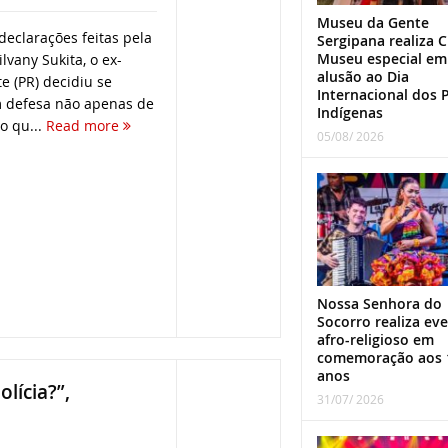
Museu da Gente
declarações feitas pela
Sergipana realiza C
Museu especial em
ilvany Sukita, o ex-
alusão ao Dia
te (PR) decidiu se
Internacional dos 
m defesa não apenas de
Indígenas
o qu...
Read more
05/08/ 2026
Nossa Senhora do
Socorro realiza ev
afro-religioso em
comemoração aos 
anos
lícia?”,
31/07/ 2026