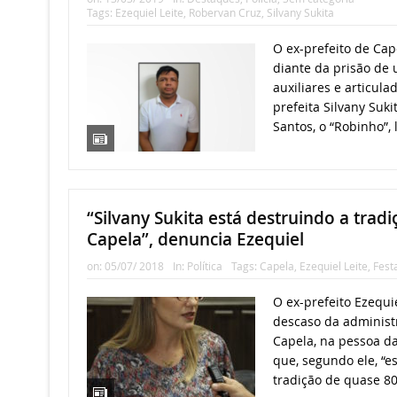
Tags:
Ezequiel Leite
,
Robervan Cruz
,
Silvany Sukita
O ex-prefeito de Cape
diante da prisão de 
auxiliares e articula
prefeita Silvany Suk
Santos, o “Robinho”, l
“Silvany Sukita está destruindo a trad
Capela”, denuncia Ezequiel
on:
05/07/ 2018
In:
Política
Tags:
Capela
,
Ezequiel Leite
,
Fest
O ex-prefeito Ezequie
descaso da administ
Capela, na pessoa da
que, segundo ele, “e
tradição de quase 80