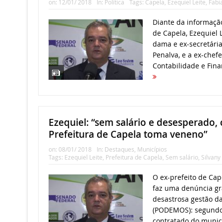
on:
12/01/ 2018
In:
Política
Tags:
Capela
,
Ezequiel Leite
,
Fabi
Diante da informação
de Capela, Ezequiel L
dama e ex-secretária
Penalva, e a ex-che
Contabilidade e Fina
Ezequiel: “sem salário e desesperado,
Prefeitura de Capela toma veneno”
on:
08/01/ 2018
In:
Destaques
,
Municípios
Tags:
Ezequiel Leite
,
Prefeitura de Capela
,
Sem salário
,
Silvany
O ex-prefeito de Cape
faz uma denúncia gr
desastrosa gestão da
(PODEMOS): segundo
contratado do municí