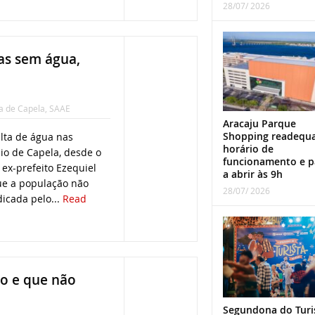
28/07/ 2026
as sem água,
ra de Capela
,
SAAE
Aracaju Parque
Shopping readequ
lta de água nas
horário de
io de Capela, desde o
funcionamento e p
 ex-prefeito Ezequiel
a abrir às 9h
ue a população não
28/07/ 2026
icada pelo...
Read
do e que não
Segundona do Turi