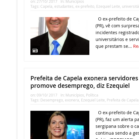
on:
27/10/ 2017
In:
Municípios
Tags:
Capela
,
estudantes
,
ex-prefeito
,
Ezequiel Leite
,
universitá
O ex-prefeito de Cap
(PR), vê com surpres
incidentes registrad
universitários e serv
que prestam se...
Re
Prefeita de Capela exonera servidore
promove desemprego, diz Ezequiel
on:
09/10/ 2017
In:
Municípios
,
Política
Tags:
Desemprego
,
exonera
,
Ezequiel Leite
,
Prefeita de Capela
O ex-prefeito de Cap
(PR), faz um alerta p
sergipana sobre o ca
continua sendo a ges