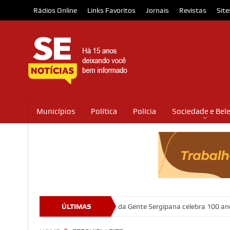
Rádios Online
Links Favoritos
Jornais
Revistas
Site
Municípios
Política
Polícia
Sociedade e Bel
dio que abriga o Museu da Gente Sergipana celebra 100 anos com prog
ÚLTIMAS