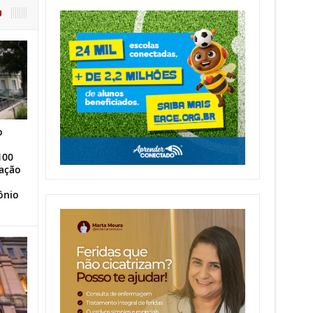
O
o
100
ação
ônio