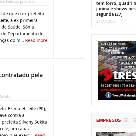
ano Feitosa
,
processo
tem forró, quadril
junina e shows nes
 de que o ex-prefeito
segunda (27)
eite, a ex-primeira-
27/07/ 2026
 de Saúde, Sônia
fe de Departamento de
nças do m...
Read more
 contratado pela
 Sukita
la, Ezequiel Leite (PR),
ave contra a
EMPREGOS
 prefeita Silvany Sukita
 ele, um rapaz
pio, que exerc...
Read