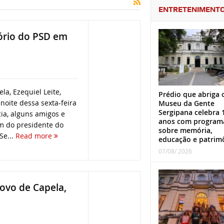
ENTRETENIMENT
tório do PSD em
la, Ezequiel Leite,
Prédio que abriga 
noite dessa sexta-feira
Museu da Gente
Sergipana celebra 
cia, alguns amigos e
anos com program
ém do presidente do
sobre memória,
Se...
Read more
educação e patrim
07/08/ 2026
povo de Capela,