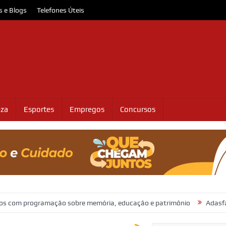
s e Blogs
Telefones Úteis
eza
Esportes
Empregos
Concursos
ramação sobre memória, educação e patrimônio
Adasfa e Shopping 