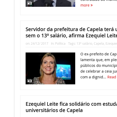
more
Servidor da prefeitura de Capela ter
sem o 13º salário, afirma Ezequiel Leit
on:
24/12/ 2017
In:
Política
Tags:
13º salário
,
Capela
,
Ezequiel
O ex-prefeito de Cape
lamenta que, em plen
públicos do municípi
de celebrar a ceia ju
com a dignid...
Read
Ezequiel Leite fica solidário com estu
universitários de Capela