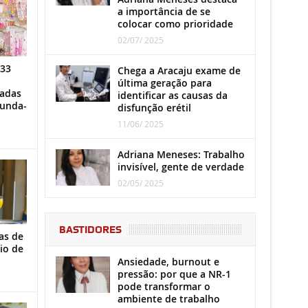
a importância de se
colocar como prioridade
02/07/ 2025
 33
Chega a Aracaju exame de
última geração para
iadas
identificar as causas da
gunda-
disfunção erétil
11/06/ 2025
Adriana Meneses: Trabalho
invisível, gente de verdade
02/05/ 2025
BASTIDORES
as de
io de
Ansiedade, burnout e
pressão: por que a NR-1
pode transformar o
ambiente de trabalho