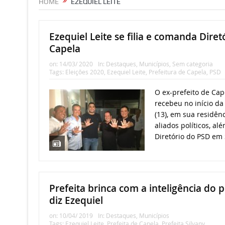
HOME
EZEQUIEL LEITE
Ezequiel Leite se filia e comanda Dire
Capela
on:
14/03/ 2020
In:
Destaques
,
Municípios
,
Sem categoria
Tags:
Eleições 2020
,
Ezequiel Leite
,
Prefeitura de Capela
,
PSD
O ex-prefeito de Cape
recebeu no início da 
(13), em sua residên
aliados políticos, al
Diretório do PSD em 
Prefeita brinca com a inteligência do 
diz Ezequiel
on:
10/04/ 2019
In:
Destaques
,
Municípios
Tags:
Ezequiel Leite
,
Prefeita de Capela
,
Prefeita Silvany