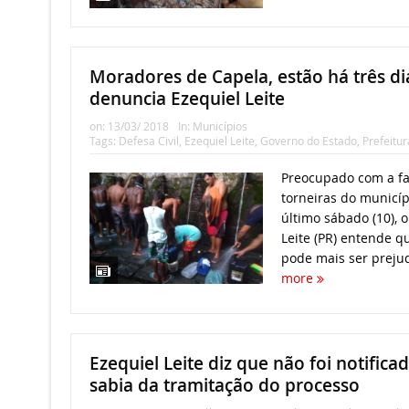
Moradores de Capela, estão há três di
denuncia Ezequiel Leite
on:
13/03/ 2018
In:
Municípios
Tags:
Defesa Civil
,
Ezequiel Leite
,
Governo do Estado
,
Prefeitu
Preocupado com a fa
torneiras do municíp
último sábado (10), o
Leite (PR) entende q
pode mais ser prejud
more
Ezequiel Leite diz que não foi notifica
sabia da tramitação do processo