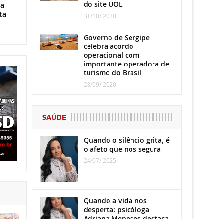
do site UOL
ha
ta
31/10/ 2020
Governo de Sergipe
celebra acordo
operacional com
importante operadora de
turismo do Brasil
28/09/ 2020
SAÚDE
Quando o silêncio grita, é
o afeto que nos segura
24/07/ 2025
Quando a vida nos
desperta: psicóloga
Adriana Meneses destaca