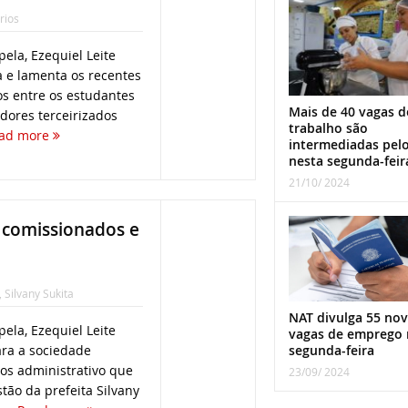
rios
ela, Ezequiel Leite
a e lamenta os recentes
os entre os estudantes
Mais de 40 vagas d
idores terceirizados
trabalho são
ad more
intermediadas pel
nesta segunda-feir
21/10/ 2024
s comissionados e
,
Silvany Sukita
NAT divulga 55 nov
ela, Ezequiel Leite
vagas de emprego 
ara a sociedade
segunda-feira
os administrativo que
23/09/ 2024
tão da prefeita Silvany