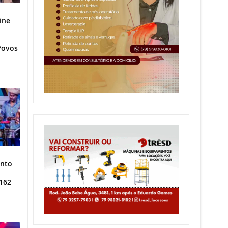
ine
Povos
ento
162