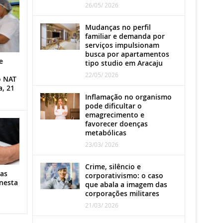
26/05/ 2026
Mudanças no perfil
familiar e demanda por
serviços impulsionam
busca por apartamentos
e
tipo studio em Aracaju
22/05/ 2026
o NAT
a, 21
Inflamação no organismo
pode dificultar o
emagrecimento e
favorecer doenças
metabólicas
23/03/ 2026
Crime, silêncio e
as
corporativismo: o caso
nesta
que abala a imagem das
corporações militares
21/03/ 2026