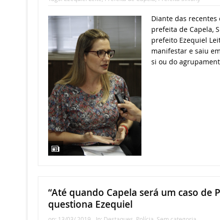
Diante das recentes 
prefeita de Capela, S
prefeito Ezequiel Lei
manifestar e saiu e
si ou do agrupament
“Até quando Capela será um caso de Po
questiona Ezequiel
on:
13/03/ 2019
In:
Destaques
,
Polícia
,
Sem categoria