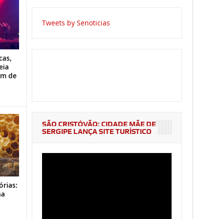
Tweets by Senoticias
cas,
eia
im de
SÃO CRISTÓVÃO: CIDADE MÃE DE
SERGIPE LANÇA SITE TURÍSTICO
órias:
na
o