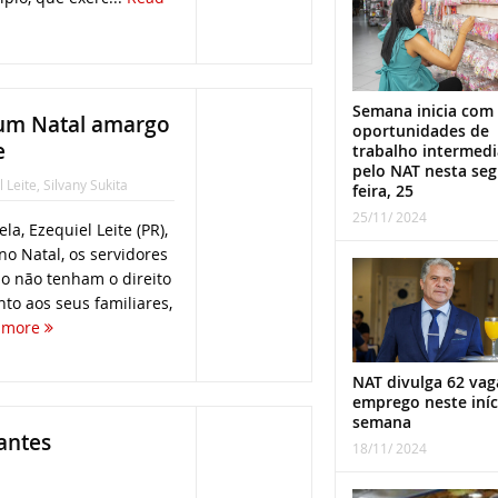
Semana inicia com
á um Natal amargo
oportunidades de
e
trabalho intermed
pelo NAT nesta se
 Leite
,
Silvany Sukita
feira, 25
25/11/ 2024
la, Ezequiel Leite (PR),
o Natal, os servidores
o não tenham o direito
nto aos seus familiares,
 more
NAT divulga 62 vag
emprego neste iníc
semana
dantes
18/11/ 2024