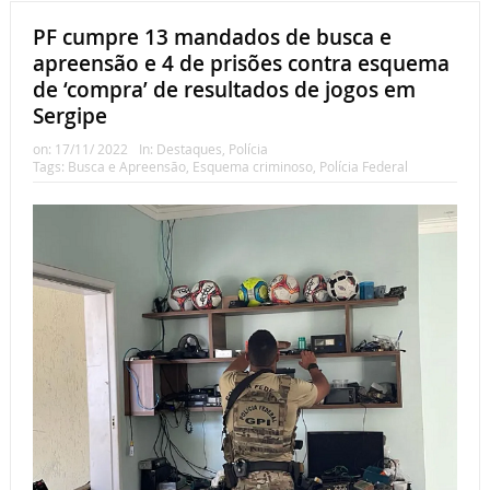
PF cumpre 13 mandados de busca e
apreensão e 4 de prisões contra esquema
de ‘compra’ de resultados de jogos em
Sergipe
on:
17/11/ 2022
In:
Destaques
,
Polícia
Tags:
Busca e Apreensão
,
Esquema criminoso
,
Polícia Federal