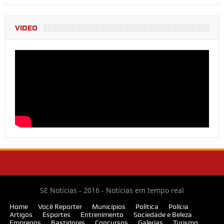
VIDEO
SE Notícias - 2016 - Notícias em tempo real
Home
Você Reporter
Municípios
Política
Polícia
Artigos
Esportes
Entrenimento
Sociedade e Beleza
Empregos
Bastidores
Concursos
Galerias
Turismo