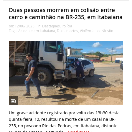
Duas pessoas morrem em colisão entre
carro e caminhão na BR-235, em Itabaiana
on:
12/06/ 2025
In:
Destaques
,
Polícia
Tags:
Acidente em Itabaiana
,
Duas mortes
,
Violência no trânsito
Um grave acidente registrado por volta das 13h30 desta
quinta-feira, 12, resultou na morte de um casal na BR-
235, no povoado Rio das Pedras, em Itabaiana, distante