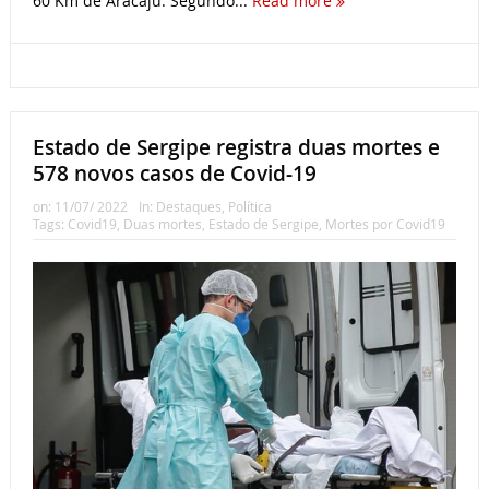
60 Km de Aracaju. Segundo...
Read more
Estado de Sergipe registra duas mortes e
578 novos casos de Covid-19
on:
11/07/ 2022
In:
Destaques
,
Política
Tags:
Covid19
,
Duas mortes
,
Estado de Sergipe
,
Mortes por Covid19