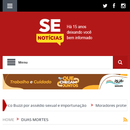
Menu
édio sexual e importunação
Moradores protestam e cobram regulariz
HOME
DUAS MORTES