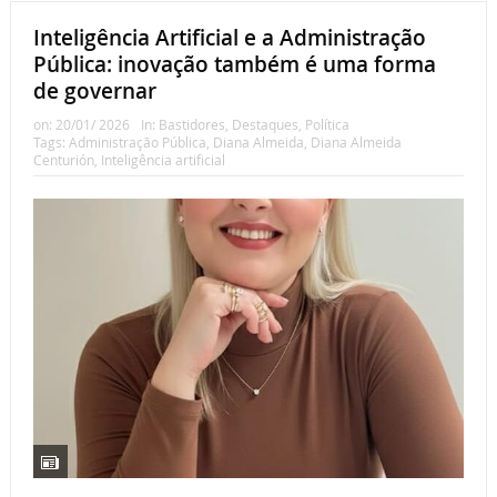
Inteligência Artificial e a Administração
Pública: inovação também é uma forma
de governar
on:
20/01/ 2026
In:
Bastidores
,
Destaques
,
Política
Tags:
Administração Pública
,
Diana Almeida
,
Diana Almeida
Centurión
,
Inteligência artificial