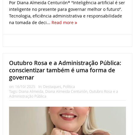
Por Diana Almeida Centurión* “Inteligência artificial é ser
inteligente no presente para governar melhor o futuro”.
Tecnologia, eficiência administrativa e responsabilidade
na tomada de deci...
Read more
Outubro Rosa e a Administração Pública:
conscientizar também é uma forma de
governar
on:
16/10/ 2025
In:
Destaques
,
Política
Tags:
Diana Almeida
,
Diana Almeida Centurión
,
Outubro Rosa e a
Administração Pública