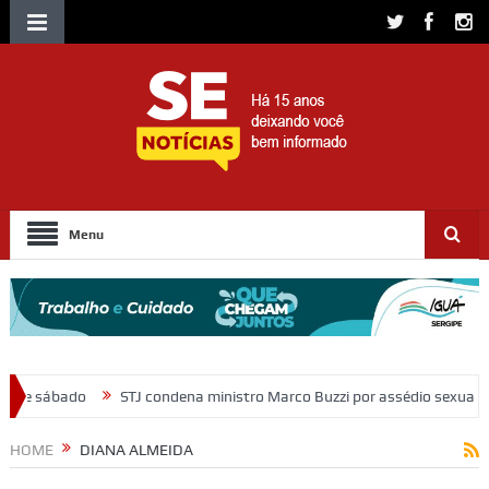
Menu
condena ministro Marco Buzzi por assédio sexual e importunação
Mo
HOME
DIANA ALMEIDA