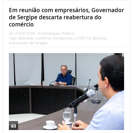
Em reunião com empresários, Governador
de Sergipe descarta reabertura do
comércio
on:
31/03/ 2020
In:
Destaques
,
Política
Tags:
Belivaldo
,
comércio
,
Coronavírus
,
COVID-19
,
descarta
,
Governador de Sergipe