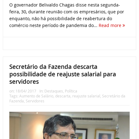
O governador Belivaldo Chagas disse nesta segunda-
feira, 30, durante reunião com os empresários, que por
enquanto, não há possibilidade de reabertura do
comércio neste período de pandemia do...
Read more
Secretário da Fazenda descarta
possibilidade de reajuste salarial para
servidores
on:
18/04/ 2017
In:
Destaques
,
Política
Tags:
Aumento de Salário
,
descarta
,
reajuste salarial
,
Secretário da
Fazenda
,
Servidores