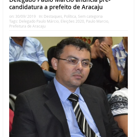
candidatura a prefeito de Aracaju
on:
30/09/ 2019
In:
Destaques
,
Política
,
Sem categoria
Tags:
Delegado Paulo Márcio
,
Eleições 2020
,
Paulo Marcio
,
Prefeitura de Aracaju