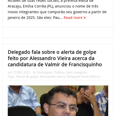
Através de suas redes sociais, a prefeita eleita de
Aracaju, Emília Corrêa (PL), anunciou o nome de três
novos integrantes que comporão seu governo a partir de
janeiro de 2025. São eles: Pau...
Read more
Delegado fala sobre o alerta de golpe
feito por Alessandro Vieira acerca da
candidatura de Valmir de Francisquinho
on:
27/09/ 2022
In:
Destaques
,
Política
,
Sem categoria
Tags:
Alerta de golpe
,
Alessandro Vieira
,
Delegado Paulo Márcio