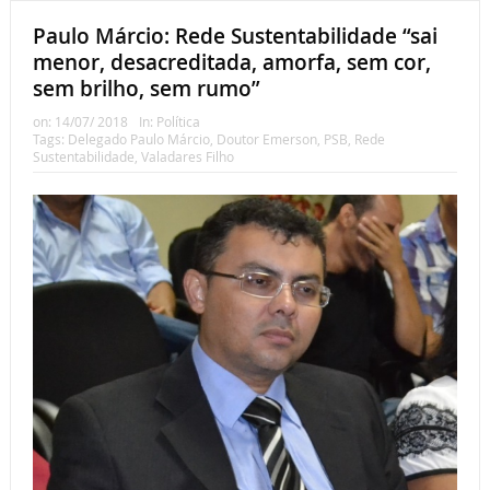
Paulo Márcio: Rede Sustentabilidade “sai
menor, desacreditada, amorfa, sem cor,
sem brilho, sem rumo”
on:
14/07/ 2018
In:
Política
Tags:
Delegado Paulo Márcio
,
Doutor Emerson
,
PSB
,
Rede
Sustentabilidade
,
Valadares Filho