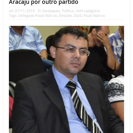
Aracaju por outro partido
on:
01/11/ 2019
In:
Destaques
,
Política
,
Sem categoria
Tags:
Delegado Paulo Márcio
,
Eleições 2020
,
Paulo Marcio