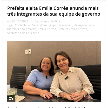
Prefeita eleita Emília Corrêa anuncia mais
três integrantes da sua equipe de governo
on:
06/12/ 2024
In:
Destaques
,
Política
Tags:
Controlador Geral do município de Aracaju
,
Delegado Paulo
Márcio
,
Edna Amorim
,
Emília Corrêa
,
Prefeita Emília Corrêa
,
Secretaria de Educação