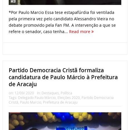
*Por Paulo Marcio Essa tese estapafúrdia foi ventilada
pela primeira vez pelo candidato Alessandro Vieira no
debate promovido pela Fan FM. A intervenção a que se
refere o senador, caso tenha...
Read more
Partido Democracia Cristã formaliza
candidatura de Paulo Márcio à Prefeitura
de Aracaju
on:
12/09/ 2020
In:
Destaques
,
Política
Tags:
Delegado Paulo Márcio
,
Eleições 2020
,
Partido Democracia
Cristã
,
Paulo Marcio
,
Prefeitura de Aracaju