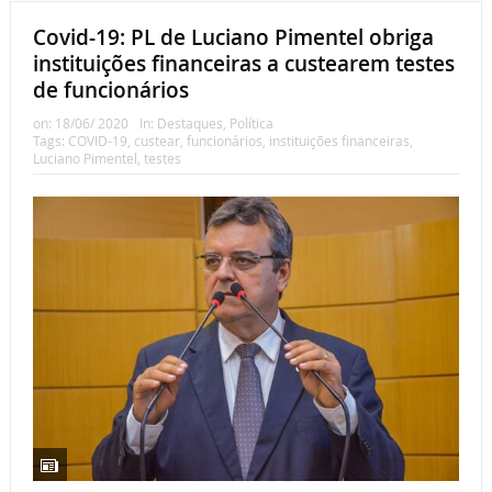
Covid-19: PL de Luciano Pimentel obriga
instituições financeiras a custearem testes
de funcionários
on:
18/06/ 2020
In:
Destaques
,
Política
Tags:
COVID-19
,
custear
,
funcionários
,
instituições financeiras
,
Luciano Pimentel
,
testes