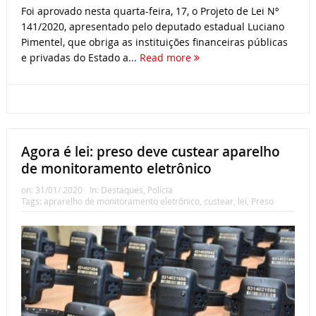
Foi aprovado nesta quarta-feira, 17, o Projeto de Lei Nº
141/2020, apresentado pelo deputado estadual Luciano
Pimentel, que obriga as instituições financeiras públicas
e privadas do Estado a...
Read more
Agora é lei: preso deve custear aparelho
de monitoramento eletrônico
on:
31/01/ 2020
In:
Destaques
,
Polícia
Tags:
aprarelho de monitoramento eletrônico
,
custear
,
lei
,
Preso