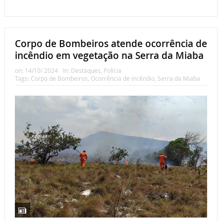
Corpo de Bombeiros atende ocorrência de
incêndio em vegetação na Serra da Miaba
on:
14/10/ 2024
In:
Destaques
,
Polícia
Tags:
Corpo de Bombeiros
,
Ocorrência de incêndio
,
Serra da Miaba