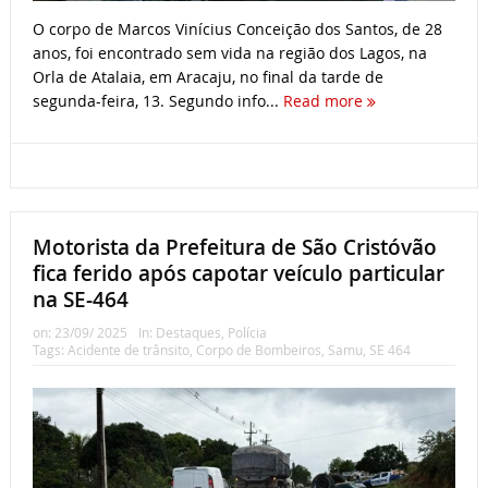
O corpo de Marcos Vinícius Conceição dos Santos, de 28
anos, foi encontrado sem vida na região dos Lagos, na
Orla de Atalaia, em Aracaju, no final da tarde de
segunda-feira, 13. Segundo info...
Read more
Motorista da Prefeitura de São Cristóvão
fica ferido após capotar veículo particular
na SE-464
on:
23/09/ 2025
In:
Destaques
,
Polícia
Tags:
Acidente de trânsito
,
Corpo de Bombeiros
,
Samu
,
SE 464