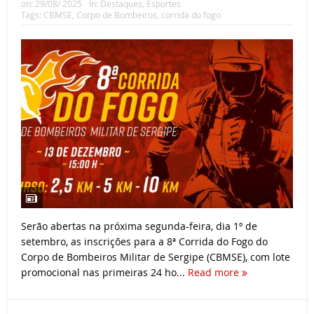
on:
29/08/ 2025
In:
Destaques
,
Esportes
Tags:
CBMSE
,
Corpo de Bombeiros
,
corrida do fogo
Serão abertas na próxima segunda-feira, dia 1º de
setembro, as inscrições para a 8ª Corrida do Fogo do
Corpo de Bombeiros Militar de Sergipe (CBMSE), com lote
promocional nas primeiras 24 ho...
Read more