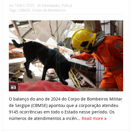
on:
10/01/ 2025
In:
Destaques
,
Polícia
Tags:
CBMSE
,
Corpo de Bombeiros
O balanço do ano de 2024 do Corpo de Bombeiros Militar
de Sergipe (CBMSE) apontou que a corporação atendeu
9145 ocorrências em todo o Estado nesse período. Os
números de atendimentos a incên...
Read more