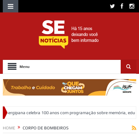
Menu
os com programação sobre memória, educação e patrimônio
Adasfa e
HOME
CORPO DE BOMBEIROS