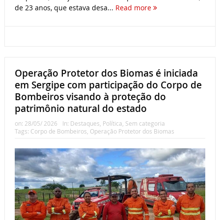
de 23 anos, que estava desa...
Read more
Operação Protetor dos Biomas é iniciada
em Sergipe com participação do Corpo de
Bombeiros visando à proteção do
patrimônio natural do estado
on:
28/05/ 2026
In:
Destaques
,
Política
,
Sem categoria
Tags:
Corpo de Bombeiros
,
Operação Protetor dos Biomas