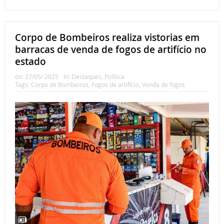
Corpo de Bombeiros realiza vistorias em
barracas de venda de fogos de artifício no
estado
on:
27/05/ 2025
In:
Destaques
,
Política
Tags:
Corpo de Bombeiros
,
Fogos de artifício
,
Venda de fogos