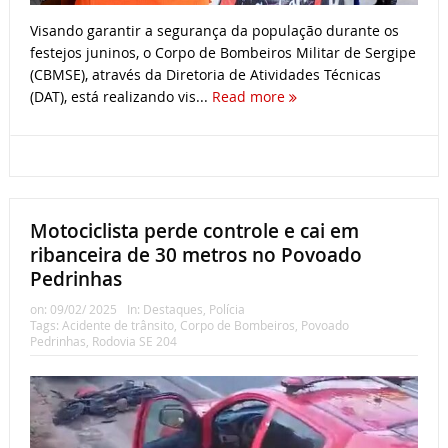
Visando garantir a segurança da população durante os
festejos juninos, o Corpo de Bombeiros Militar de Sergipe
(CBMSE), através da Diretoria de Atividades Técnicas
(DAT), está realizando vis...
Read more
Motociclista perde controle e cai em
ribanceira de 30 metros no Povoado
Pedrinhas
on:
09/02/ 2025
In:
Destaques
,
Polícia
Tags:
Acidente de trânsito
,
Corpo de Bombeiros
,
Povoado
Pedrinhas
,
Rodovia SE 204