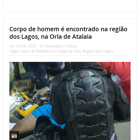
Corpo de homem é encontrado na região
dos Lagos, na Orla de Atalaia
on:
14/10/ 2025
In:
Destaques
,
Polícia
Tags:
Corpo de Bombeiros
,
Largo da Orla
,
Região dos Lagos