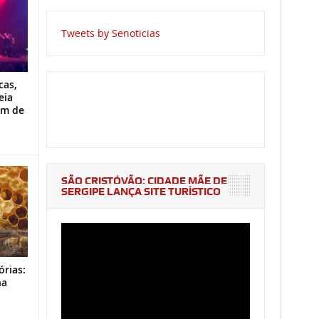
Tweets by Senoticias
cas,
eia
im de
SÃO CRISTÓVÃO: CIDADE MÃE DE
SERGIPE LANÇA SITE TURÍSTICO
órias:
na
o