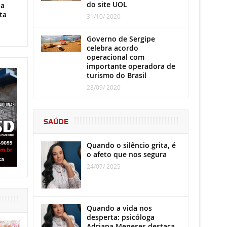
do site UOL
ha
ta
31/10/ 2020
Governo de Sergipe
celebra acordo
operacional com
importante operadora de
turismo do Brasil
28/09/ 2020
SAÚDE
Quando o silêncio grita, é
o afeto que nos segura
24/07/ 2025
Quando a vida nos
desperta: psicóloga
Adriana Meneses destaca