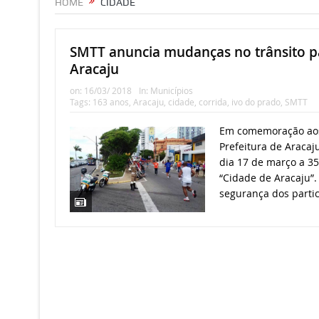
HOME
CIDADE
SMTT anuncia mudanças no trânsito p
Aracaju
on:
16/03/ 2018
In:
Municípios
Tags:
163 anos
,
Aracaju
,
cidade
,
corrida
,
ivo do prado
,
SMTT
Em comemoração aos 
Prefeitura de Aracaj
dia 17 de março a 35
“Cidade de Aracaju”.
segurança dos partic