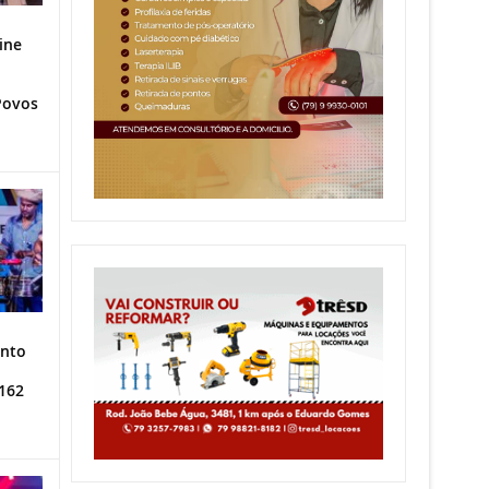
ine
Povos
ento
162