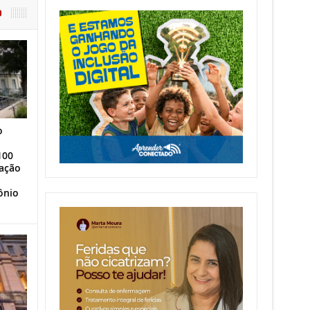
O
o
100
ação
ônio