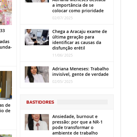
a importância de se
colocar como prioridade
02/07/ 2025
 33
Chega a Aracaju exame de
última geração para
iadas
identificar as causas da
gunda-
disfunção erétil
11/06/ 2025
Adriana Meneses: Trabalho
invisível, gente de verdade
02/05/ 2025
BASTIDORES
as de
io de
Ansiedade, burnout e
pressão: por que a NR-1
pode transformar o
ambiente de trabalho