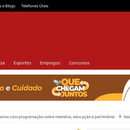
s e Blogs
Telefones Úteis
eza
Esportes
Empregos
Concursos
programação sobre memória, educação e patrimônio
Adasfa e Shopp