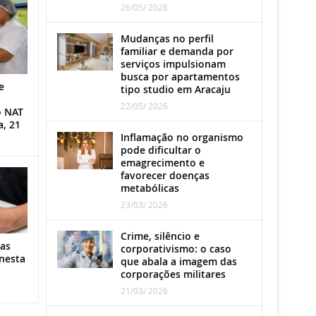
26/05/ 2026
Mudanças no perfil
familiar e demanda por
serviços impulsionam
busca por apartamentos
e
tipo studio em Aracaju
22/05/ 2026
o NAT
a, 21
Inflamação no organismo
pode dificultar o
emagrecimento e
favorecer doenças
metabólicas
23/03/ 2026
Crime, silêncio e
as
corporativismo: o caso
nesta
que abala a imagem das
corporações militares
21/03/ 2026