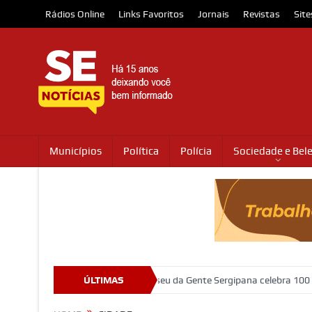
Rádios Online
Links Favoritos
Jornais
Revistas
Site
Municípios
Política
Polícia
Sociedade e Bel
Prédio que abriga o Museu da Gente Sergipana celebra 100 anos com 
ÚLTIMAS