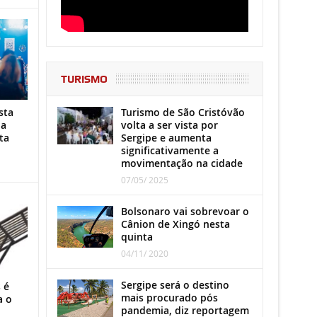
TURISMO
Turismo de São Cristóvão
sta
volta a ser vista por
ha
Sergipe e aumenta
ta
significativamente a
movimentação na cidade
07/05/ 2025
Bolsonaro vai sobrevoar o
Cânion de Xingó nesta
quinta
04/11/ 2020
Sergipe será o destino
 é
mais procurado pós
a o
pandemia, diz reportagem