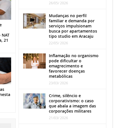
26/05/ 2026
Mudanças no perfil
familiar e demanda por
e
serviços impulsionam
busca por apartamentos
o NAT
tipo studio em Aracaju
a, 21
22/05/ 2026
Inflamação no organismo
pode dificultar o
emagrecimento e
favorecer doenças
metabólicas
23/03/ 2026
as
nesta
Crime, silêncio e
corporativismo: o caso
que abala a imagem das
corporações militares
21/03/ 2026