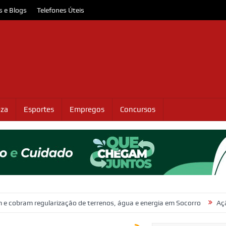
s e Blogs
Telefones Úteis
eza
Esportes
Empregos
Concursos
ularização de terrenos, água e energia em Socorro
Ação policial pr