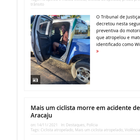
trânsito
O Tribunal de Justiça
decretou nesta segun
preventiva do motori
que atropelou e mato
identificado como Wil
Mais um ciclista morre em acidente de
Aracaju
on:
14/11/ 2021
In:
Destaques
,
Polícia
Tags:
Ciclista atropelado
,
Mais um ciclista atropelado
,
Violência