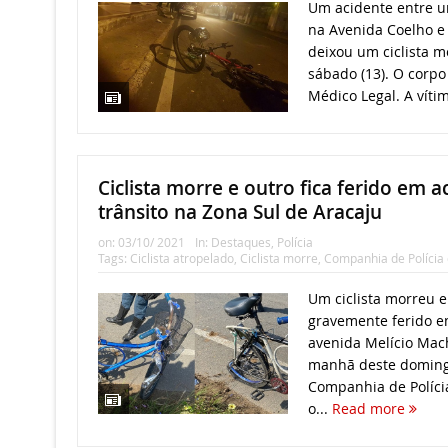
Um acidente entre u
na Avenida Coelho e
deixou um ciclista m
sábado (13). O corpo 
Médico Legal. A vítim
Ciclista morre e outro fica ferido em a
trânsito na Zona Sul de Aracaju
on:
03/10/ 2021
In:
Destaques
,
Polícia
Tags:
Ciclista atropelado
,
Ciclista morre
,
Companhia de Polícia 
Um ciclista morreu e
gravemente ferido e
avenida Melício Mac
manhã deste domingo
Companhia de Polícia
o...
Read more