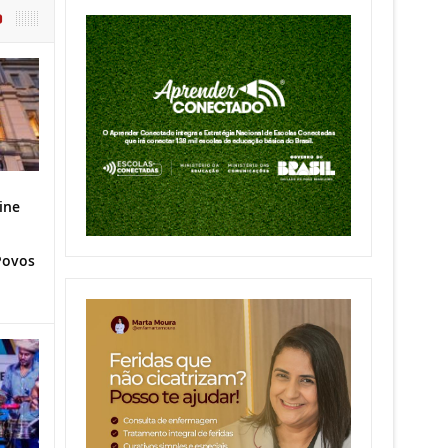
O
ine
Povos