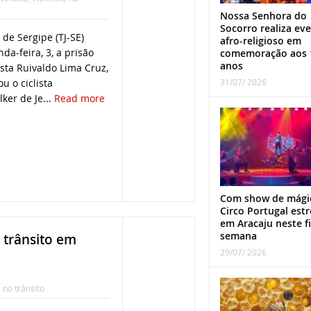
Nossa Senhora do
Socorro realiza ev
 de Sergipe (TJ-SE)
afro-religioso em
da-feira, 3, a prisão
comemoração aos 
anos
sta Ruivaldo Lima Cruz,
31/07/ 2026
u o ciclista
ker de Je...
Read more
Com show de mági
Circo Portugal estr
em Aracaju neste f
semana
 trânsito em
29/07/ 2026
 no trânsito