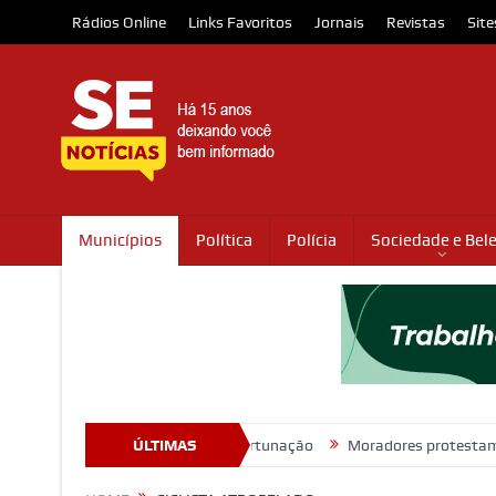
Rádios Online
Links Favoritos
Jornais
Revistas
Site
Municípios
Política
Polícia
Sociedade e Bel
or assédio sexual e importunação
ÚLTIMAS
Moradores protestam e cobram reg