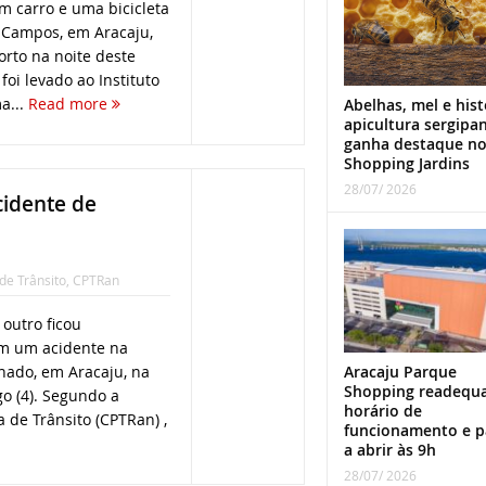
m carro e uma bicicleta
 Campos, em Aracaju,
orto na noite deste
foi levado ao Instituto
a...
Read more
Abelhas, mel e hist
apicultura sergipa
ganha destaque n
Shopping Jardins
28/07/ 2026
cidente de
de Trânsito
,
CPTRan
 outro ficou
m um acidente na
hado, em Aracaju, na
Aracaju Parque
Shopping readequ
 (4). Segundo a
horário de
 de Trânsito (CPTRan) ,
funcionamento e p
a abrir às 9h
28/07/ 2026