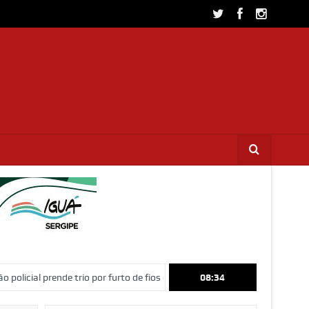
ende trio por furto de fios de cobre e receptação no interior de Sergipe
08:34