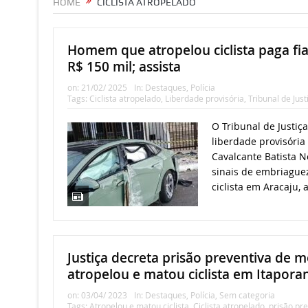
HOME
CICLISTA ATROPELADO
Homem que atropelou ciclista paga fi
R$ 150 mil; assista
on:
21/02/ 2025
In:
Destaques
,
Polícia
Tags:
Ciclista atropelado
,
Liberdade provisória
,
Tribunal de Just
O Tribunal de Justiç
liberdade provisória
Cavalcante Batista N
sinais de embriague
ciclista em Aracaju, 
Justiça decreta prisão preventiva de m
atropelou e matou ciclista em Itapora
on:
03/04/ 2023
In:
Destaques
,
Polícia
,
Sem categoria
Tags:
Atropelou e matou ciclista
,
Ciclista atropelado
,
prisão pre