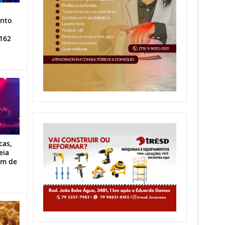
ento
162
cas,
eia
im de