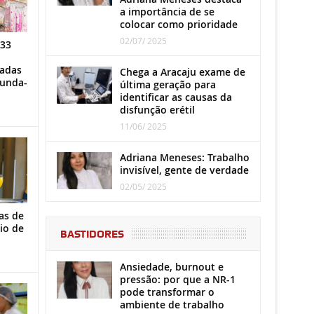
a importância de se
colocar como prioridade
02/07/ 2025
 33
iadas
Chega a Aracaju exame de
gunda-
última geração para
identificar as causas da
disfunção erétil
11/06/ 2025
Adriana Meneses: Trabalho
invisível, gente de verdade
02/05/ 2025
as de
io de
BASTIDORES
Ansiedade, burnout e
pressão: por que a NR-1
pode transformar o
ambiente de trabalho