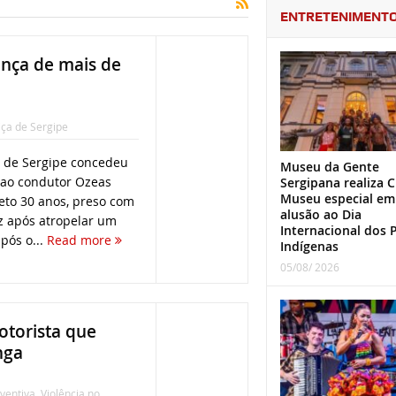
ENTRETENIMENT
ança de mais de
iça de Sergipe
a de Sergipe concedeu
Museu da Gente
 ao condutor Ozeas
Sergipana realiza C
Museu especial em
eto 30 anos, preso com
alusão ao Dia
z após atropelar um
Internacional dos 
após o...
Read more
Indígenas
05/08/ 2026
otorista que
nga
ventiva
,
Violência no