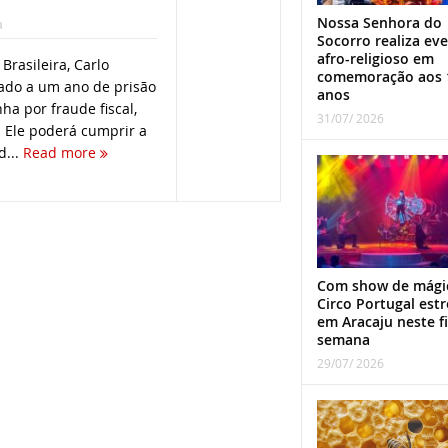
Nossa Senhora do
a
Socorro realiza ev
afro-religioso em
Brasileira, Carlo
comemoração aos 
nado a um ano de prisão
anos
ha por fraude fiscal,
31/07/ 2026
. Ele poderá cumprir a
d...
Read more
Com show de mági
Circo Portugal estr
em Aracaju neste f
semana
29/07/ 2026