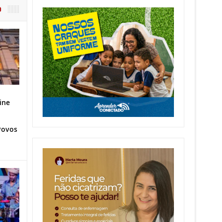
O
ine
Povos