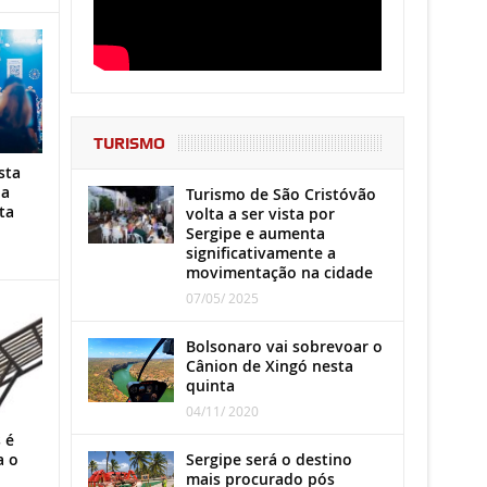
TURISMO
sta
ha
Turismo de São Cristóvão
ta
volta a ser vista por
Sergipe e aumenta
significativamente a
movimentação na cidade
07/05/ 2025
Bolsonaro vai sobrevoar o
Cânion de Xingó nesta
quinta
04/11/ 2020
 é
a o
Sergipe será o destino
mais procurado pós