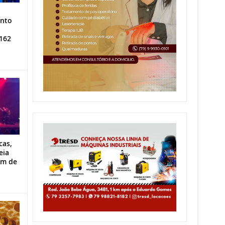
ento
162
cas,
eia
im de