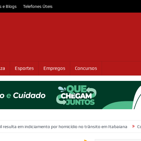
s e Blogs
Telefones Úteis
eza
Esportes
Empregos
Concursos
em indiciamento por homicídio no trânsito em Itabaiana
Confira as va