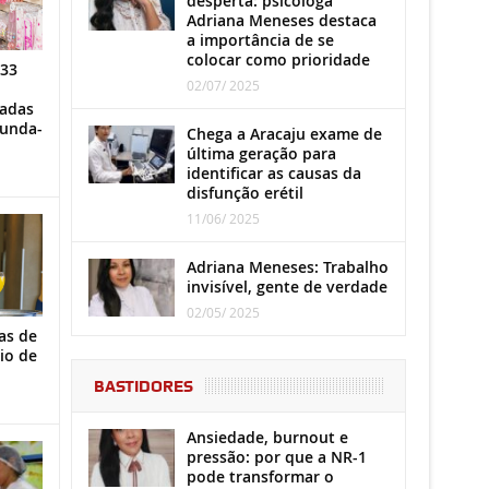
desperta: psicóloga
Adriana Meneses destaca
a importância de se
colocar como prioridade
 33
02/07/ 2025
iadas
gunda-
Chega a Aracaju exame de
última geração para
identificar as causas da
disfunção erétil
11/06/ 2025
Adriana Meneses: Trabalho
invisível, gente de verdade
02/05/ 2025
as de
io de
BASTIDORES
Ansiedade, burnout e
pressão: por que a NR-1
pode transformar o