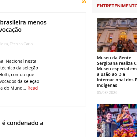
ENTRETENIMENT
 brasileira menos
nvocação
leira
,
Técnico Carlo
Museu da Gente
nal Nacional nesta
Sergipana realiza C
 técnico da seleção
Museu especial em
alusão ao Dia
elotti, contou que
Internacional dos 
nvocados da seleção
Indígenas
pa do Mund...
Read
05/08/ 2026
ti é condenado a