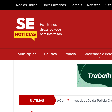
Rádios Online
Links Favoritos
Jornais
Revistas
Site
Municípios
Política
Polícia
Sociedade e Bel
 Bebe Água, em São Cristóvão
ÚLTIMAS
Investigação da Polícia Civil resulta 