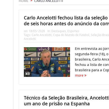
HOME
CARLO ANCELOTTI
Carlo Ancelotti fechou lista da seleção
de seis horas antes do anúncio da co
on:
18/05/ 2026
In:
Destaques
,
Esportes
Tags:
Carlo Ancelotti
,
Copa do Mundo de Futebol
,
Seleção Brasi
Ancelotti
Em entrevista ao Jor
segunda-feira (18), o
brasileira, Carlo Anc
fechou a lista de co
brasileira para a Co
more
Técnico da Seleção Brasileira, Ancelot
um ano de prisão na Espanha