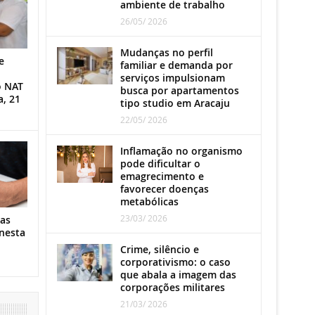
ambiente de trabalho
26/05/ 2026
Mudanças no perfil
e
familiar e demanda por
serviços impulsionam
o NAT
busca por apartamentos
a, 21
tipo studio em Aracaju
22/05/ 2026
Inflamação no organismo
pode dificultar o
emagrecimento e
favorecer doenças
metabólicas
23/03/ 2026
as
nesta
Crime, silêncio e
corporativismo: o caso
que abala a imagem das
corporações militares
21/03/ 2026