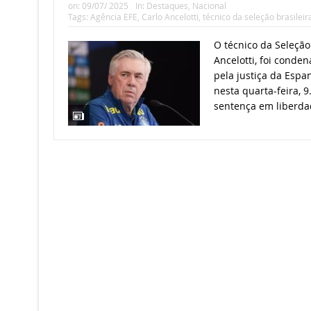
on:
09/07/ 2025
In:
Destaques
,
Nacional
Tags:
Agência EFE
,
Carlo Ancelotti
,
técnico da seleção brasileir
O técnico da Seleção 
Ancelotti, foi conde
pela justiça da Espan
nesta quarta-feira, 9
sentença em liberda