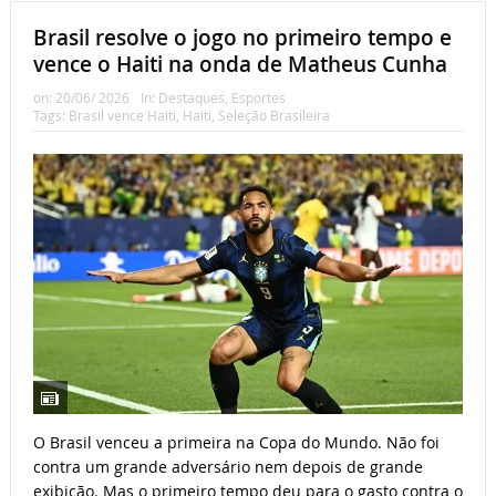
Brasil resolve o jogo no primeiro tempo e
vence o Haiti na onda de Matheus Cunha
on:
20/06/ 2026
In:
Destaques
,
Esportes
Tags:
Brasil vence Haiti
,
Haiti
,
Seleção Brasileira
O Brasil venceu a primeira na Copa do Mundo. Não foi
contra um grande adversário nem depois de grande
exibição. Mas o primeiro tempo deu para o gasto contra o