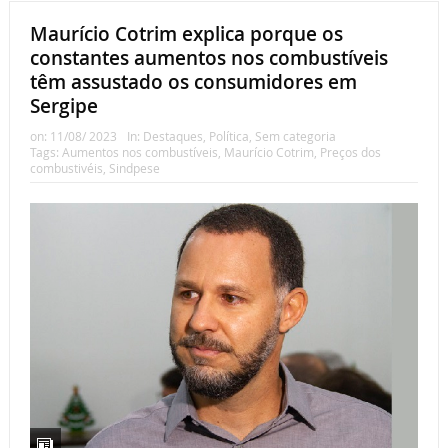
Maurício Cotrim explica porque os
constantes aumentos nos combustíveis
têm assustado os consumidores em
Sergipe
on:
11/08/ 2023
In:
Destaques
,
Política
,
Sem categoria
Tags:
Aumentos nos combustíveis
,
Maurício Cotrim
,
Preços dos
combustivéis
,
Sindpese