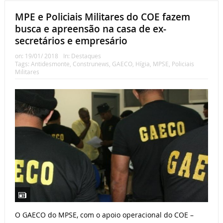
MPE e Policiais Militares do COE fazem
busca e apreensão na casa de ex-
secretários e empresário
on:
19/01/ 2018
In:
Destaques
Tags:
Antidesmonte
,
Construnews
,
GAECO
,
Hígia
,
MPSE
,
Policiais
Militares
O GAECO do MPSE, com o apoio operacional do COE –