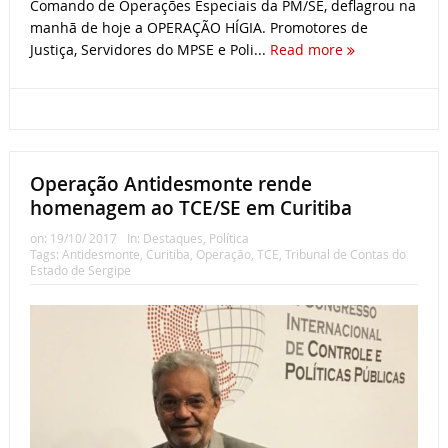
Comando de Operações Especiais da PM/SE, deflagrou na
manhã de hoje a OPERAÇÃO HÍGIA. Promotores de
Justiça, Servidores do MPSE e Poli...
Read more
Operação Antidesmonte rende
homenagem ao TCE/SE em Curitiba
on:
19/10/ 2017
In:
Destaques
,
Política
Tags:
Antidesmonte
,
Curitiba
,
Operação
,
TCE
,
Tribunal de Contas do
Estado de Sergipe