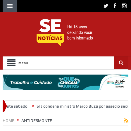
Menu
 condena ministro Marco Buzzi por assédio sexual e importunação
M
HOME
ANTIDESMONTE