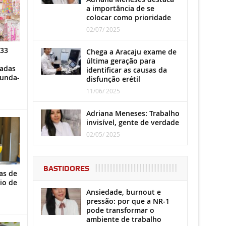
a importância de se
colocar como prioridade
02/07/ 2025
 33
Chega a Aracaju exame de
última geração para
iadas
identificar as causas da
gunda-
disfunção erétil
11/06/ 2025
Adriana Meneses: Trabalho
invisível, gente de verdade
02/05/ 2025
BASTIDORES
as de
io de
Ansiedade, burnout e
pressão: por que a NR-1
pode transformar o
ambiente de trabalho