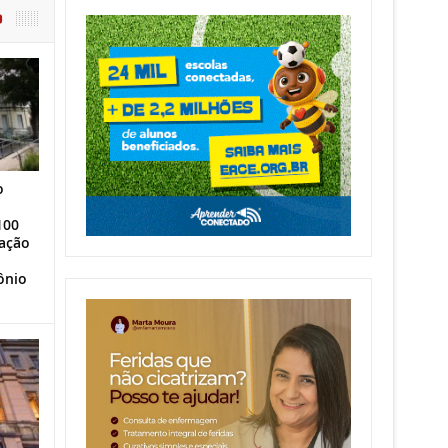
O
o
100
ação
ônio