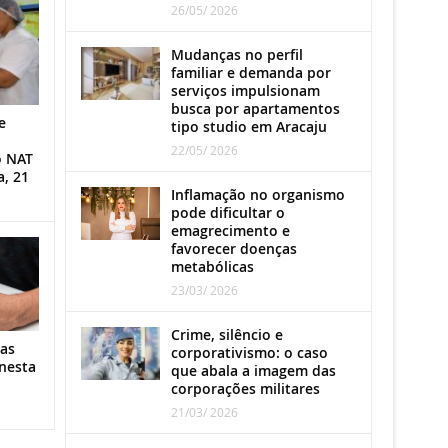
26/05/ 2026
Mudanças no perfil
familiar e demanda por
serviços impulsionam
busca por apartamentos
e
tipo studio em Aracaju
22/05/ 2026
o NAT
a, 21
Inflamação no organismo
pode dificultar o
emagrecimento e
favorecer doenças
metabólicas
23/03/ 2026
Crime, silêncio e
as
corporativismo: o caso
nesta
que abala a imagem das
corporações militares
21/03/ 2026