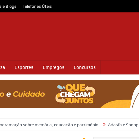
s e Blogs
Telefones Úteis
eza
Esportes
Empregos
Concursos
sobre memória, educação e patrimônio
Adasfa e Shopping Jardins 