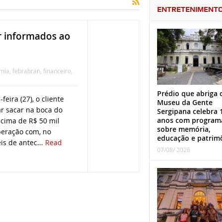
ENTRETENIMENT
r informados ao
mia
,
febrabran
,
financeiro
,
Prédio que abriga 
feira (27), o cliente
Museu da Gente
r sacar na boca do
Sergipana celebra 
anos com program
acima de R$ 50 mil
sobre memória,
peração com, no
educação e patrim
is de antec...
Read
07/08/ 2026