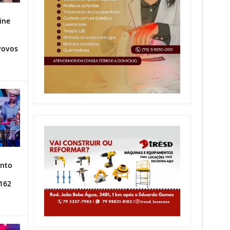
ine
Povos
ento
162