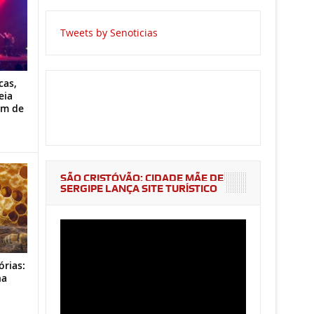
Tweets by Senoticias
cas,
eia
im de
SÃO CRISTÓVÃO: CIDADE MÃE DE
SERGIPE LANÇA SITE TURÍSTICO
órias:
na
o