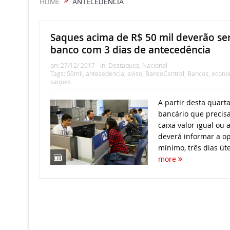
HOME
ANTECEDENCIA
Saques acima de R$ 50 mil deverão se
banco com 3 dias de antecedência
on:
27/12/ 2017
In:
Destaques
,
Nacional
Tags:
50mil
,
antecedencia
,
aviso
,
BancoCentral
,
Bancos
,
econo
saques
A partir desta quarta-
bancário que precisa
caixa valor igual ou 
deverá informar a o
mínimo, três dias úte
more