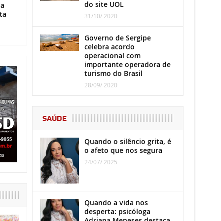
do site UOL
ha
ta
31/10/ 2020
Governo de Sergipe
celebra acordo
operacional com
importante operadora de
turismo do Brasil
28/09/ 2020
SAÚDE
Quando o silêncio grita, é
o afeto que nos segura
24/07/ 2025
Quando a vida nos
desperta: psicóloga
Adriana Meneses destaca