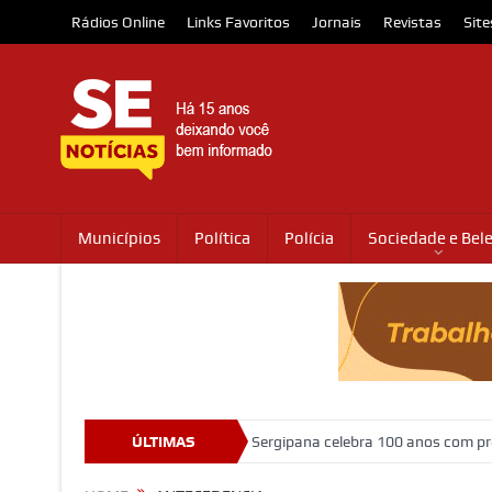
Rádios Online
Links Favoritos
Jornais
Revistas
Site
Municípios
Política
Polícia
Sociedade e Bel
abriga o Museu da Gente Sergipana celebra 100 anos com programação 
ÚLTIMAS