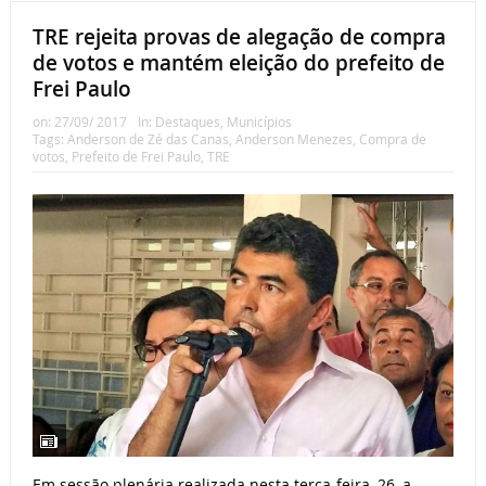
TRE rejeita provas de alegação de compra
de votos e mantém eleição do prefeito de
Frei Paulo
on:
27/09/ 2017
In:
Destaques
,
Municípios
Tags:
Anderson de Zé das Canas
,
Anderson Menezes
,
Compra de
votos
,
Prefeito de Frei Paulo
,
TRE
Em sessão plenária realizada nesta terça-feira, 26, a